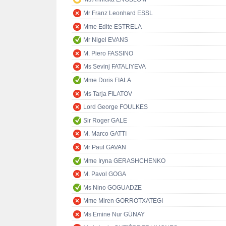
Mr Franz Leonhard ESSL
Mme Edite ESTRELA
Mr Nigel EVANS
M. Piero FASSINO
Ms Sevinj FATALIYEVA
Mme Doris FIALA
Ms Tarja FILATOV
Lord George FOULKES
Sir Roger GALE
M. Marco GATTI
Mr Paul GAVAN
Mme Iryna GERASHCHENKO
M. Pavol GOGA
Ms Nino GOGUADZE
Mme Miren GORROTXATEGI
Ms Emine Nur GÜNAY