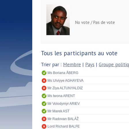
No vote / Pas de vote
Tous les participants au vote
Trier par :
Membre
|
Pays
|
Groupe politi
Ms Boriana ÅBERG
Ms Ulviyye AGHAYEVA
Mr Ziya ALTUNYALDIZ
Ms Iwona ARENT
Mr Volodymyr ARIEV
Mr Marek AST
Mr Radovan BALÁŽ
Lord Richard BALFE