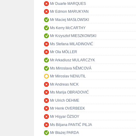
Mr Duarte MARQUES
Mr Edmon MARUKYAN
Mr Maciej MASŁOWSKI
Ms Kerry McCARTHY
Mr Krzysztof MIESZKOWSKI
Ms Stefana MILADINOVIĆ
Mr Ola MÖLLER
Mr Arkadiusz MULARCZYK
Ms Miroslava NĚMCOVÁ
Mr Miroslav NENUTIL
Mr Andreas NICK
Ms Marija OBRADOVIĆ
Mr Ulrich OEHME
Mr Henk OVERBEEK
Mr Hişyar ÖZSOY
Ms Biljana PANTIĆ PILJA
Mr Błażej PARDA