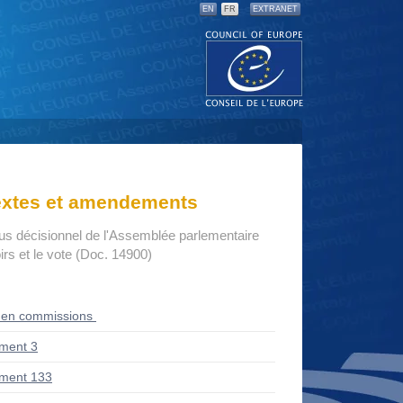
EN
FR
EXTRANET
textes et amendements
us décisionnel de l'Assemblée parlementaire
rs et le vote (Doc. 14900)
 en commissions
ment 3
ment 133