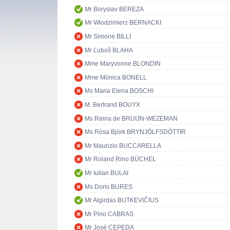
Mr Boryslav BEREZA
Mr Włodzimierz BERNACKI
Mr Simone BILLI
Mr Ľuboš BLAHA
Mme Maryvonne BLONDIN
Mme Mònica BONELL
Ms Maria Elena BOSCHI
M. Bertrand BOUYX
Ms Reina de BRUIJN-WEZEMAN
Ms Rósa Björk BRYNJÓLFSDÓTTIR
Mr Maurizio BUCCARELLA
Mr Roland Rino BÜCHEL
Mr Iulian BULAI
Ms Doris BURES
Mr Algirdas BUTKEVIČIUS
Mr Pino CABRAS
Mr José CEPEDA