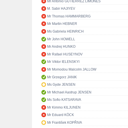
Mr Antonio GUTIÉRREZ LIMONES
M. Sabir HAJIYEV
Mr Thomas HAMMARBERG
Mr Martin HEBNER
Ms Gabriela HEINRICH
Mr John HOWELL
Mr Andrej HUNKO
Mr Rafael HUSEYNOV
Mr Viktor IELENSKYI
Mr Momodou Malcolm JALLOW
Mr Grzegorz JANIK
Ms Gyde JENSEN
Mr Michael Aastrup JENSEN
Ms Sofio KATSARAVA
Mr Kimmo KILJUNEN
Mr Eduard KÖCK
Mr František KOPŘIVA