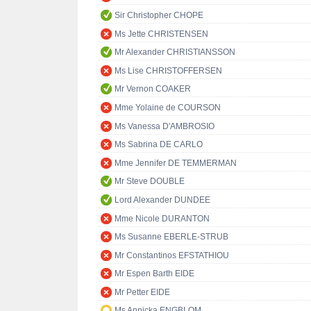
Sir Christopher CHOPE
Ms Jette CHRISTENSEN
Mr Alexander CHRISTIANSSON
Ms Lise CHRISTOFFERSEN
Mr Vernon COAKER
Mme Yolaine de COURSON
Ms Vanessa D'AMBROSIO
Ms Sabrina DE CARLO
Mme Jennifer DE TEMMERMAN
Mr Steve DOUBLE
Lord Alexander DUNDEE
Mme Nicole DURANTON
Ms Susanne EBERLE-STRUB
Mr Constantinos EFSTATHIOU
Mr Espen Barth EIDE
Mr Petter EIDE
Ms Annicka ENGBLOM