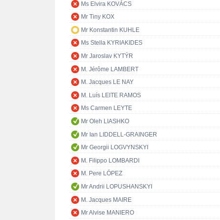
Ms Elvira KOVÁCS
Mr Tiny KOX
Mr Konstantin KUHLE
Ms Stella KYRIAKIDES
Mr Jaroslav KYTÝR
M. Jérôme LAMBERT
M. Jacques LE NAY
M. Luís LEITE RAMOS
Ms Carmen LEYTE
Mr Oleh LIASHKO
Mr Ian LIDDELL-GRAINGER
Mr Georgii LOGVYNSKYI
M. Filippo LOMBARDI
M. Pere LÓPEZ
Mr Andrii LOPUSHANSKYI
M. Jacques MAIRE
Mr Alvise MANIERO