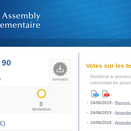
 90
Votes sur les 
Renforcer le process
e
IMPRIMER
concernant les pouvoi
8
24/06/2019 -
Renvois
Abstention
24/06/2019 -
Amende
C)
24/06/2019 -
Amende