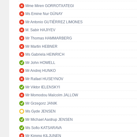
Mme Miren GORROTXATEGI
Ms Emine Nur GÜNAY
Mr Antonio GUTIÉRREZ LIMONES
M. Sabir HAJIYEV
Mr Thomas HAMMARBERG
Mr Martin HEBNER
Ms Gabriela HEINRICH
Mr John HOWELL
Mr Andrej HUNKO
Mr Rafael HUSEYNOV
Mr Viktor IELENSKYI
Mr Momodou Malcolm JALLOW
Mr Grzegorz JANIK
Ms Gyde JENSEN
Mr Michael Aastrup JENSEN
Ms Sofio KATSARAVA
Mr Kimmo KILJUNEN