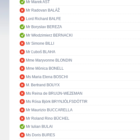
Mr Marek AST
Mr Radovan BALÁŽ
Lord Richard BALFE
Mr Boryslav BEREZA
Mr Włodzimierz BERNACKI
Mr Simone BILLI
Mr Ľuboš BLAHA
Mme Maryvonne BLONDIN
Mme Mònica BONELL
Ms Maria Elena BOSCHI
M. Bertrand BOUYX
Ms Reina de BRUIJN-WEZEMAN
Ms Rósa Björk BRYNJÓLFSDÓTTIR
Mr Maurizio BUCCARELLA
Mr Roland Rino BÜCHEL
Mr Iulian BULAI
Ms Doris BURES