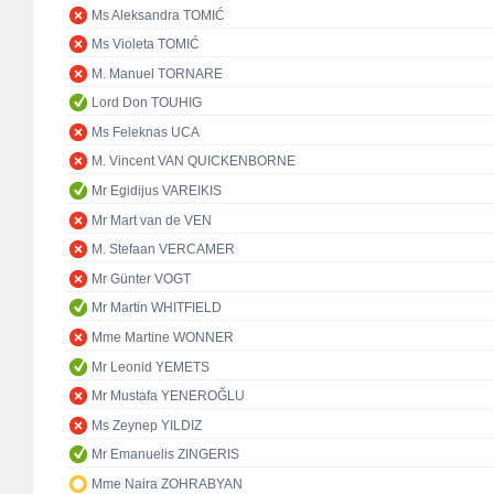
Ms Aleksandra TOMIĆ
Ms Violeta TOMIĆ
M. Manuel TORNARE
Lord Don TOUHIG
Ms Feleknas UCA
M. Vincent VAN QUICKENBORNE
Mr Egidijus VAREIKIS
Mr Mart van de VEN
M. Stefaan VERCAMER
Mr Günter VOGT
Mr Martin WHITFIELD
Mme Martine WONNER
Mr Leonid YEMETS
Mr Mustafa YENEROĞLU
Ms Zeynep YILDIZ
Mr Emanuelis ZINGERIS
Mme Naira ZOHRABYAN