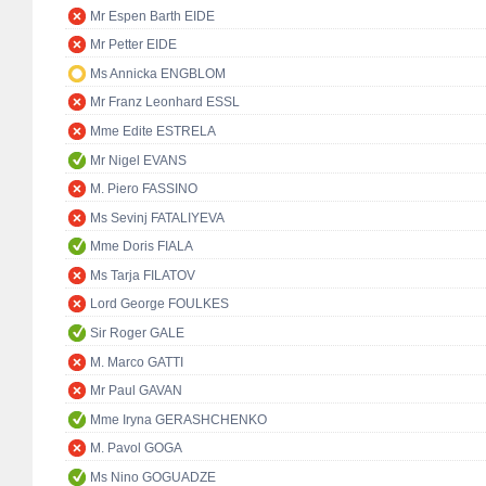
Mr Espen Barth EIDE
Mr Petter EIDE
Ms Annicka ENGBLOM
Mr Franz Leonhard ESSL
Mme Edite ESTRELA
Mr Nigel EVANS
M. Piero FASSINO
Ms Sevinj FATALIYEVA
Mme Doris FIALA
Ms Tarja FILATOV
Lord George FOULKES
Sir Roger GALE
M. Marco GATTI
Mr Paul GAVAN
Mme Iryna GERASHCHENKO
M. Pavol GOGA
Ms Nino GOGUADZE