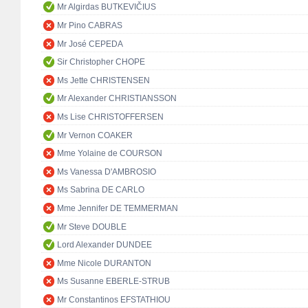
Mr Algirdas BUTKEVIČIUS
Mr Pino CABRAS
Mr José CEPEDA
Sir Christopher CHOPE
Ms Jette CHRISTENSEN
Mr Alexander CHRISTIANSSON
Ms Lise CHRISTOFFERSEN
Mr Vernon COAKER
Mme Yolaine de COURSON
Ms Vanessa D'AMBROSIO
Ms Sabrina DE CARLO
Mme Jennifer DE TEMMERMAN
Mr Steve DOUBLE
Lord Alexander DUNDEE
Mme Nicole DURANTON
Ms Susanne EBERLE-STRUB
Mr Constantinos EFSTATHIOU