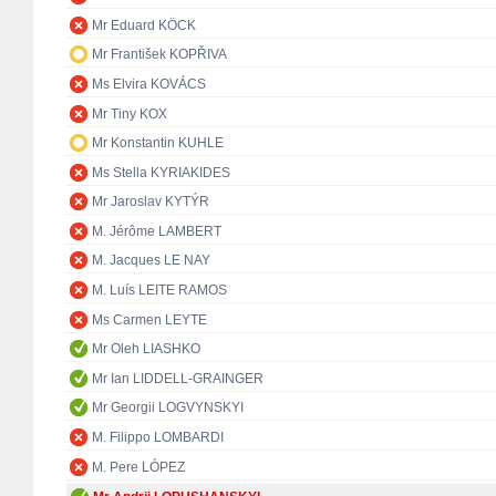
Mr Eduard KÖCK
Mr František KOPŘIVA
Ms Elvira KOVÁCS
Mr Tiny KOX
Mr Konstantin KUHLE
Ms Stella KYRIAKIDES
Mr Jaroslav KYTÝR
M. Jérôme LAMBERT
M. Jacques LE NAY
M. Luís LEITE RAMOS
Ms Carmen LEYTE
Mr Oleh LIASHKO
Mr Ian LIDDELL-GRAINGER
Mr Georgii LOGVYNSKYI
M. Filippo LOMBARDI
M. Pere LÓPEZ