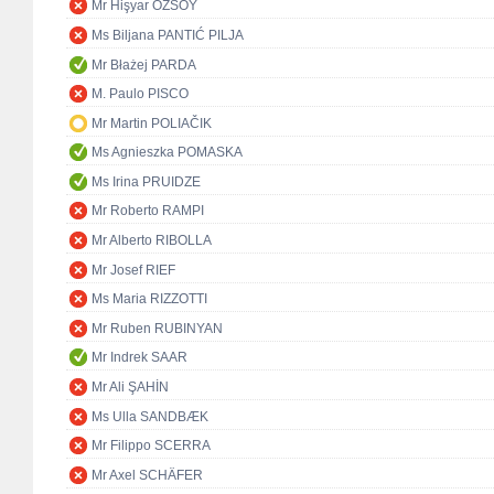
Mr Hişyar ÖZSOY
Ms Biljana PANTIĆ PILJA
Mr Błażej PARDA
M. Paulo PISCO
Mr Martin POLIAČIK
Ms Agnieszka POMASKA
Ms Irina PRUIDZE
Mr Roberto RAMPI
Mr Alberto RIBOLLA
Mr Josef RIEF
Ms Maria RIZZOTTI
Mr Ruben RUBINYAN
Mr Indrek SAAR
Mr Ali ŞAHİN
Ms Ulla SANDBÆK
Mr Filippo SCERRA
Mr Axel SCHÄFER