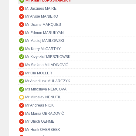
Mr Andrii LOPUSHANSKYI
M. Jacques MAIRE
Mr Alvise MANIERO
Mr Duarte MARQUES
Mr Edmon MARUKYAN
Mr Maciej MASŁOWSKI
Ms Kerry McCARTHY
Mr Krzysztof MIESZKOWSKI
Ms Stefana MILADINOVIĆ
Mr Ola MÖLLER
Mr Arkadiusz MULARCZYK
Ms Miroslava NĚMCOVÁ
Mr Miroslav NENUTIL
Mr Andreas NICK
Ms Marija OBRADOVIĆ
Mr Ulrich OEHME
Mr Henk OVERBEEK