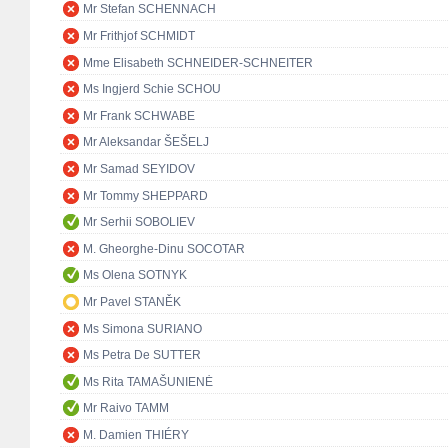
Mr Stefan SCHENNACH
Mr Frithjof SCHMIDT
Mme Elisabeth SCHNEIDER-SCHNEITER
Ms Ingjerd Schie SCHOU
Mr Frank SCHWABE
Mr Aleksandar ŠEŠELJ
Mr Samad SEYIDOV
Mr Tommy SHEPPARD
Mr Serhii SOBOLIEV
M. Gheorghe-Dinu SOCOTAR
Ms Olena SOTNYK
Mr Pavel STANĚK
Ms Simona SURIANO
Ms Petra De SUTTER
Ms Rita TAMAŠUNIENĖ
Mr Raivo TAMM
M. Damien THIÉRY