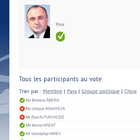
Pour
Tous les participants au vote
Trier par :
Membre
|
Pays
|
Groupe politique
|
Choix
Ms Boriana ÅBERG
Ms Ulviyye AGHAYEVA
Mr Ziya ALTUNYALDIZ
Ms Iwona ARENT
Mr Volodymyr ARIEV