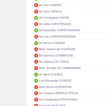
Mr Pino CABRAS
Mr José CEPEDA
Sir Christopher CHOPE
Ms Jette CHRISTENSEN
Mr Alexander CHRISTIANSSON
Ms Lise CHRISTOFFERSEN
Mr Vernon COAKER
Mme Yolaine de COURSON
Ms Vanessa D'AMBROSIO
Ms Sabrina DE CARLO
Mme Jennifer DE TEMMERMAN
Mr Steve DOUBLE
Lord Alexander DUNDEE
Mme Nicole DURANTON
Ms Susanne EBERLE-STRUB
Mr Constantinos EFSTATHIOU
Mr Espen Barth EIDE