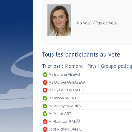
No vote / Pas de vote
Tous les participants au vote
Trier par :
Membre
|
Pays
|
Groupe politi
Ms Boriana ÅBERG
Ms Ulviyye AGHAYEVA
Mr Ziya ALTUNYALDIZ
Ms Iwona ARENT
Mr Volodymyr ARIEV
Mr Marek AST
Mr Radovan BALÁŽ
Lord Richard BALFE