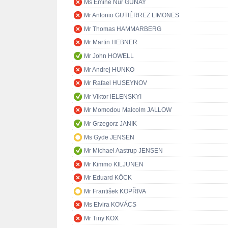
Ms Emine Nur GÜNAY
Mr Antonio GUTIÉRREZ LIMONES
Mr Thomas HAMMARBERG
Mr Martin HEBNER
Mr John HOWELL
Mr Andrej HUNKO
Mr Rafael HUSEYNOV
Mr Viktor IELENSKYI
Mr Momodou Malcolm JALLOW
Mr Grzegorz JANIK
Ms Gyde JENSEN
Mr Michael Aastrup JENSEN
Mr Kimmo KILJUNEN
Mr Eduard KÖCK
Mr František KOPŘIVA
Ms Elvira KOVÁCS
Mr Tiny KOX