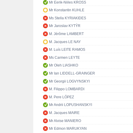
Mr Eerik-Niiles KROSS
Mr Konstantin KUHLE
Ms Stella KYRIAKIDES
Mr Jaroslav KYTÝR
M. Jérôme LAMBERT
M. Jacques LE NAY
M. Luís LEITE RAMOS
Ms Carmen LEYTE
Mr Oleh LIASHKO
Mr Ian LIDDELL-GRAINGER
Mr Georgii LOGVYNSKYI
M. Filippo LOMBARDI
M. Pere LÓPEZ
Mr Andrii LOPUSHANSKYI
M. Jacques MAIRE
Mr Alvise MANIERO
Mr Edmon MARUKYAN