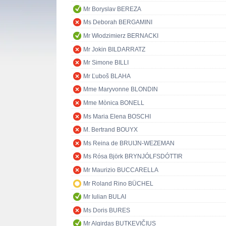
Mr Boryslav BEREZA
Ms Deborah BERGAMINI
Mr Włodzimierz BERNACKI
Mr Jokin BILDARRATZ
Mr Simone BILLI
Mr Ľuboš BLAHA
Mme Maryvonne BLONDIN
Mme Mònica BONELL
Ms Maria Elena BOSCHI
M. Bertrand BOUYX
Ms Reina de BRUIJN-WEZEMAN
Ms Rósa Björk BRYNJÓLFSDÓTTIR
Mr Maurizio BUCCARELLA
Mr Roland Rino BÜCHEL
Mr Iulian BULAI
Ms Doris BURES
Mr Algirdas BUTKEVIČIUS