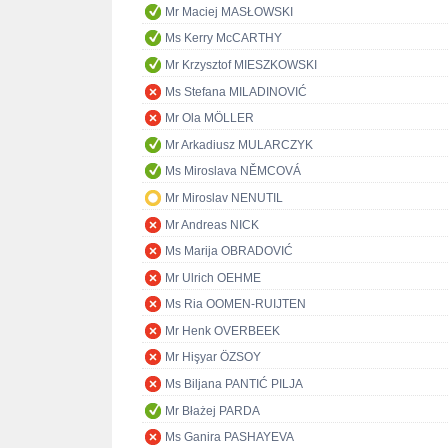
Mr Maciej MASŁOWSKI
Ms Kerry McCARTHY
Mr Krzysztof MIESZKOWSKI
Ms Stefana MILADINOVIĆ
Mr Ola MÖLLER
Mr Arkadiusz MULARCZYK
Ms Miroslava NĚMCOVÁ
Mr Miroslav NENUTIL
Mr Andreas NICK
Ms Marija OBRADOVIĆ
Mr Ulrich OEHME
Ms Ria OOMEN-RUIJTEN
Mr Henk OVERBEEK
Mr Hişyar ÖZSOY
Ms Biljana PANTIĆ PILJA
Mr Błażej PARDA
Ms Ganira PASHAYEVA