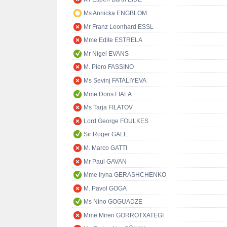
Ms Annicka ENGBLOM
Mr Franz Leonhard ESSL
Mme Edite ESTRELA
Mr Nigel EVANS
M. Piero FASSINO
Ms Sevinj FATALIYEVA
Mme Doris FIALA
Ms Tarja FILATOV
Lord George FOULKES
Sir Roger GALE
M. Marco GATTI
Mr Paul GAVAN
Mme Iryna GERASHCHENKO
M. Pavol GOGA
Ms Nino GOGUADZE
Mme Miren GORROTXATEGI