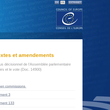
EN
FR
EXTRANET
textes et amendements
us décisionnel de l'Assemblée parlementaire
rs et le vote (Doc. 14900)
 en commissions
ment 3
ment 133