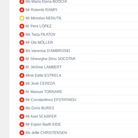
Ms Maria Elena BOSCHI
Mr Roberto RAMPI
Mr Miroslav NENUTIL
M. Pere LÓPEZ
Ms Tarja FILATOV
Mr Ola MÖLLER
Ms Vanessa D'AMBROSIO
M. Gheorghe-Dinu SOCOTAR
M. Jérôme LAMBERT
Mme Edite ESTRELA
Mr José CEPEDA
M. Manuel TORNARE
Mr Constantinos EFSTATHIOU
Ms Doris BURES
Mr Axel SCHÄFER
Mr Espen Barth EIDE
Ms Jette CHRISTENSEN