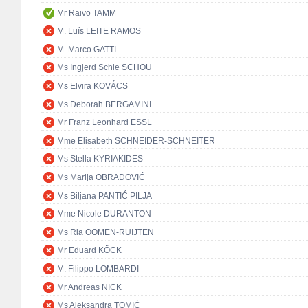
Mr Raivo TAMM
M. Luís LEITE RAMOS
M. Marco GATTI
Ms Ingjerd Schie SCHOU
Ms Elvira KOVÁCS
Ms Deborah BERGAMINI
Mr Franz Leonhard ESSL
Mme Elisabeth SCHNEIDER-SCHNEITER
Ms Stella KYRIAKIDES
Ms Marija OBRADOVIĆ
Ms Biljana PANTIĆ PILJA
Mme Nicole DURANTON
Ms Ria OOMEN-RUIJTEN
Mr Eduard KÖCK
M. Filippo LOMBARDI
Mr Andreas NICK
Ms Aleksandra TOMIĆ