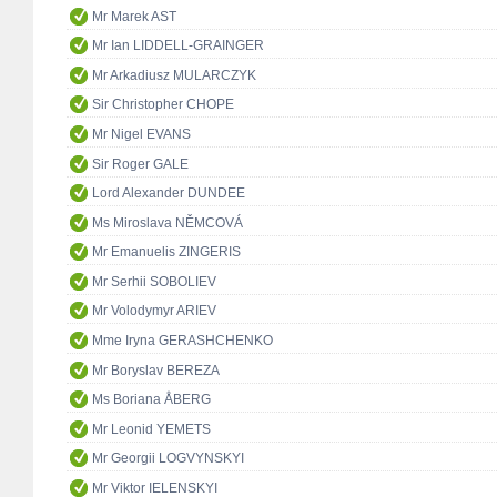
Mr Marek AST
Mr Ian LIDDELL-GRAINGER
Mr Arkadiusz MULARCZYK
Sir Christopher CHOPE
Mr Nigel EVANS
Sir Roger GALE
Lord Alexander DUNDEE
Ms Miroslava NĚMCOVÁ
Mr Emanuelis ZINGERIS
Mr Serhii SOBOLIEV
Mr Volodymyr ARIEV
Mme Iryna GERASHCHENKO
Mr Boryslav BEREZA
Ms Boriana ÅBERG
Mr Leonid YEMETS
Mr Georgii LOGVYNSKYI
Mr Viktor IELENSKYI