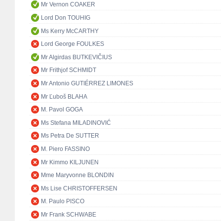
Mr Vernon COAKER
Lord Don TOUHIG
Ms Kerry McCARTHY
Lord George FOULKES
Mr Algirdas BUTKEVIČIUS
Mr Frithjof SCHMIDT
Mr Antonio GUTIÉRREZ LIMONES
Mr Ľuboš BLAHA
M. Pavol GOGA
Ms Stefana MILADINOVIĆ
Ms Petra De SUTTER
M. Piero FASSINO
Mr Kimmo KILJUNEN
Mme Maryvonne BLONDIN
Ms Lise CHRISTOFFERSEN
M. Paulo PISCO
Mr Frank SCHWABE