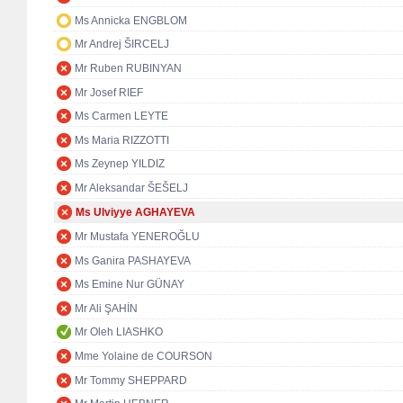
Ms Annicka ENGBLOM
Mr Andrej ŠIRCELJ
Mr Ruben RUBINYAN
Mr Josef RIEF
Ms Carmen LEYTE
Ms Maria RIZZOTTI
Ms Zeynep YILDIZ
Mr Aleksandar ŠEŠELJ
Ms Ulviyye AGHAYEVA
Mr Mustafa YENEROĞLU
Ms Ganira PASHAYEVA
Ms Emine Nur GÜNAY
Mr Ali ŞAHİN
Mr Oleh LIASHKO
Mme Yolaine de COURSON
Mr Tommy SHEPPARD