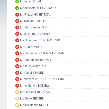
Mr Iulian BULAI
Mr Krzysztof MIESZKOWSKI
Mr Rafael HUSEYNOV
M. Damien THIÉRY
Mr Mart van de VEN
Mr Jokin BILDARRATZ
Ms Susanne EBERLE-STRUB
Mr Günter VOGT
Ms Reina de BRUIJN-WEZEMAN
Mr Edmon MARUKYAN
Mr Jaroslav KYTÝR
Mr Pavel STANĚK
M. Vincent VAN QUICKENBORNE
Mme Mònica BONELL
Mr František KOPŘIVA
Ms Gyde JENSEN
Mr Konstantin KUHLE