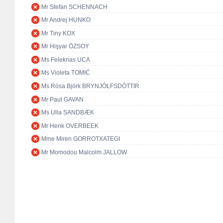
Mr Stefan SCHENNACH
Mr Andrej HUNKO
Mr Tiny KOX
Mr Hişyar ÖZSOY
Ms Feleknas UCA
Ms Violeta TOMIĆ
Ms Rósa Björk BRYNJÓLFSDÓTTIR
Mr Paul GAVAN
Ms Ulla SANDBÆK
Mr Henk OVERBEEK
Mme Miren GORROTXATEGI
Mr Momodou Malcolm JALLOW