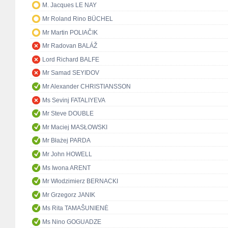
M. Jacques LE NAY
Mr Roland Rino BÜCHEL
Mr Martin POLIAČIK
Mr Radovan BALÁŽ
Lord Richard BALFE
Mr Samad SEYIDOV
Mr Alexander CHRISTIANSSON
Ms Sevinj FATALIYEVA
Mr Steve DOUBLE
Mr Maciej MASŁOWSKI
Mr Błażej PARDA
Mr John HOWELL
Ms Iwona ARENT
Mr Włodzimierz BERNACKI
Mr Grzegorz JANIK
Ms Rita TAMAŠUNIENĖ
Ms Nino GOGUADZE