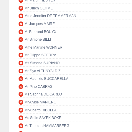
Mr Martin HEBNER
Mr Ulrich OEHME
Mme Jennifer DE TEMMERMAN
M. Jacques MAIRE
M. Bertrand BOUYX
Mr Simone BILLI
Mme Martine WONNER
Mr Filippo SCERRA
Ms Simona SURIANO
Mr Ziya ALTUNYALDIZ
Mr Maurizio BUCCARELLA
Mr Pino CABRAS
Ms Sabrina DE CARLO
Mr Alvise MANIERO
Mr Alberto RIBOLLA
Ms Selin SAYEK BÖKE
Mr Thomas HAMMARBERG