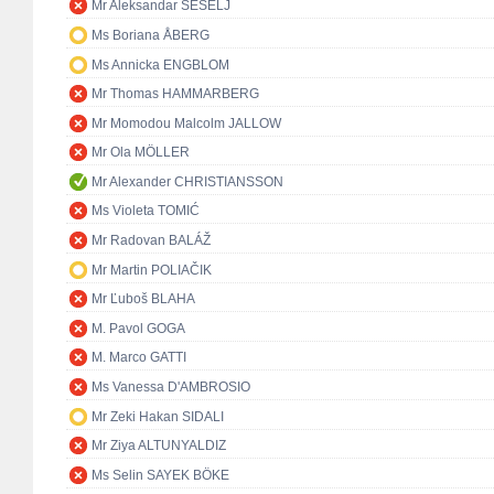
Mr Aleksandar ŠEŠELJ
Ms Boriana ÅBERG
Ms Annicka ENGBLOM
Mr Thomas HAMMARBERG
Mr Momodou Malcolm JALLOW
Mr Ola MÖLLER
Mr Alexander CHRISTIANSSON
Ms Violeta TOMIĆ
Mr Radovan BALÁŽ
Mr Martin POLIAČIK
Mr Ľuboš BLAHA
M. Pavol GOGA
M. Marco GATTI
Ms Vanessa D'AMBROSIO
Mr Zeki Hakan SIDALI
Mr Ziya ALTUNYALDIZ
Ms Selin SAYEK BÖKE