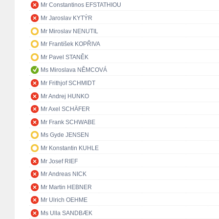
Mr Constantinos EFSTATHIOU
Mr Jaroslav KYTÝR
Mr Miroslav NENUTIL
Mr František KOPŘIVA
Mr Pavel STANĚK
Ms Miroslava NĚMCOVÁ
Mr Frithjof SCHMIDT
Mr Andrej HUNKO
Mr Axel SCHÄFER
Mr Frank SCHWABE
Ms Gyde JENSEN
Mr Konstantin KUHLE
Mr Josef RIEF
Mr Andreas NICK
Mr Martin HEBNER
Mr Ulrich OEHME
Ms Ulla SANDBÆK