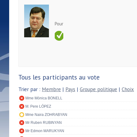
Pour
Tous les participants au vote
Trier par :
Membre
|
Pays
|
Groupe politique
|
Choix
Mme Mònica BONELL
M. Pere LÓPEZ
Mme Naira ZOHRABYAN
Mr Ruben RUBINYAN
Mr Edmon MARUKYAN