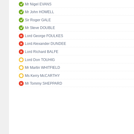
Mr Nigel EVANS
Mr John HOWELL
Sir Roger GALE
Mr Steve DOUBLE
Lord George FOULKES
Lord Alexander DUNDEE
Lord Richard BALFE
Lord Don TOUHIG
Mr Martin WHITFIELD
Ms Kerry McCARTHY
Mr Tommy SHEPPARD