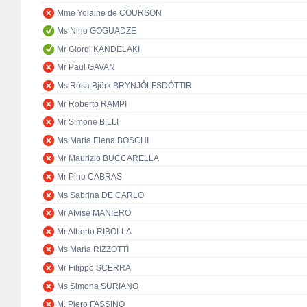
Mme Yolaine de COURSON
Ms Nino GOGUADZE
Mr Giorgi KANDELAKI
Mr Paul GAVAN
Ms Rósa Björk BRYNJÓLFSDÓTTIR
Mr Roberto RAMPI
Mr Simone BILLI
Ms Maria Elena BOSCHI
Mr Maurizio BUCCARELLA
Mr Pino CABRAS
Ms Sabrina DE CARLO
Mr Alvise MANIERO
Mr Alberto RIBOLLA
Ms Maria RIZZOTTI
Mr Filippo SCERRA
Ms Simona SURIANO
M. Piero FASSINO