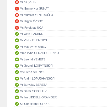
Mr Ali ŞAHİN
Ms Emine Nur GÜNAY
Mr Mustafa YENEROĞLU
Mr Hişyar ÖZSOY
Ms Feleknas UCA
Mr Oleh LIASHKO
Mr Viktor IELENSKYI
Mr Volodymyr ARIEV
Mme Iryna GERASHCHENKO
Mr Leonid YEMETS
Mr Georgii LOGVYNSKYI
Ms Olena SOTNYK
Mr Andrii LOPUSHANSKYI
Mr Boryslav BEREZA
Mr Serhii SOBOLIEV
Mr Ian LIDDELL-GRAINGER
Sir Christopher CHOPE