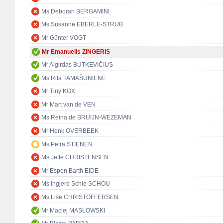
Ms Deborah BERGAMINI
Ms Susanne EBERLE-STRUB
Mr Günter VOGT
Mr Emanuelis ZINGERIS
Mr Algirdas BUTKEVIČIUS
Ms Rita TAMAŠUNIENĖ
Mr Tiny KOX
Mr Mart van de VEN
Ms Reina de BRUIJN-WEZEMAN
Mr Henk OVERBEEK
Ms Petra STIENEN
Ms Jette CHRISTENSEN
Mr Espen Barth EIDE
Ms Ingjerd Schie SCHOU
Ms Lise CHRISTOFFERSEN
Mr Maciej MASŁOWSKI