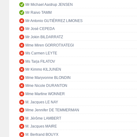
Mr Michael Aastrup JENSEN
Mr Raivo TAMM
Mr Antonio GUTIÉRREZ LIMONES
Mr José CEPEDA
Mr Jokin BILDARRATZ
Mme Miren GORROTXATEGI
Ms Carmen LEYTE
Ms Tarja FILATOV
Mr Kimmo KILJUNEN
Mme Maryvonne BLONDIN
Mme Nicole DURANTON
Mme Martine WONNER
M. Jacques LE NAY
Mme Jennifer DE TEMMERMAN
M. Jérôme LAMBERT
M. Jacques MAIRE
M. Bertrand BOUYX