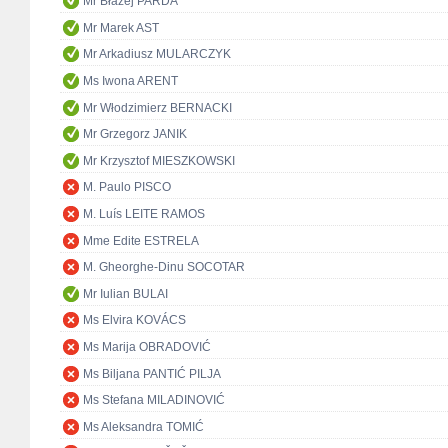
Mr Błażej PARDA
Mr Marek AST
Mr Arkadiusz MULARCZYK
Ms Iwona ARENT
Mr Włodzimierz BERNACKI
Mr Grzegorz JANIK
Mr Krzysztof MIESZKOWSKI
M. Paulo PISCO
M. Luís LEITE RAMOS
Mme Edite ESTRELA
M. Gheorghe-Dinu SOCOTAR
Mr Iulian BULAI
Ms Elvira KOVÁCS
Ms Marija OBRADOVIĆ
Ms Biljana PANTIĆ PILJA
Ms Stefana MILADINOVIĆ
Ms Aleksandra TOMIĆ