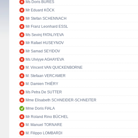
Ms Doris BURES
Mr Eduard KÖCK
Mr Stefan SCHENNACH
Mr Franz Leonhard ESSL
Ms Sevinj FATALIYEVA
Mr Rafael HUSEYNOV
Mr Samad SEYIDOV
Ms Ulviyye AGHAYEVA
M. Vincent VAN QUICKENBORNE
M. Stefaan VERCAMER
M. Damien THIÉRY
Ms Petra De SUTTER
Mme Elisabeth SCHNEIDER-SCHNEITER
Mme Doris FIALA
Mr Roland Rino BÜCHEL
M. Manuel TORNARE
M. Filippo LOMBARDI