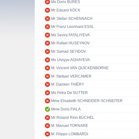
Ms Doris BURES
Mr Eduard KÖCK
Mr Stefan SCHENNACH
Mr Franz Leonhard ESSL
Ms Sevinj FATALIYEVA
Mr Rafael HUSEYNOV
Mr Samad SEYIDOV
Ms Ulviyye AGHAYEVA
M. Vincent VAN QUICKENBORNE
M. Stefaan VERCAMER
M. Damien THIÉRY
Ms Petra De SUTTER
Mme Elisabeth SCHNEIDER-SCHNEITER
Mme Doris FIALA
Mr Roland Rino BÜCHEL
M. Manuel TORNARE
M. Filippo LOMBARDI