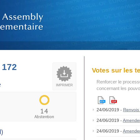
 172
Votes sur les 
Renforcer le process
e
IMPRIMER
concernant les pouvoi
14
24/06/2019 -
Renvois
Abstention
24/06/2019 -
Amende
I)
24/06/2019 -
Amende