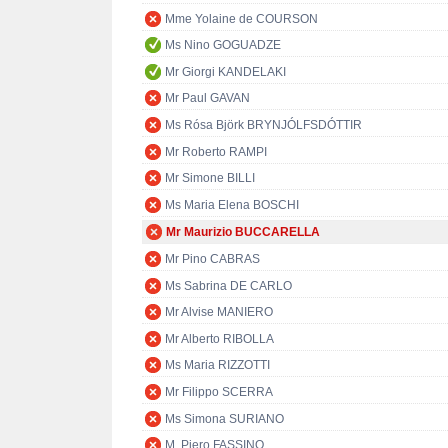
Mme Yolaine de COURSON
Ms Nino GOGUADZE
Mr Giorgi KANDELAKI
Mr Paul GAVAN
Ms Rósa Björk BRYNJÓLFSDÓTTIR
Mr Roberto RAMPI
Mr Simone BILLI
Ms Maria Elena BOSCHI
Mr Maurizio BUCCARELLA
Mr Pino CABRAS
Ms Sabrina DE CARLO
Mr Alvise MANIERO
Mr Alberto RIBOLLA
Ms Maria RIZZOTTI
Mr Filippo SCERRA
Ms Simona SURIANO
M. Piero FASSINO