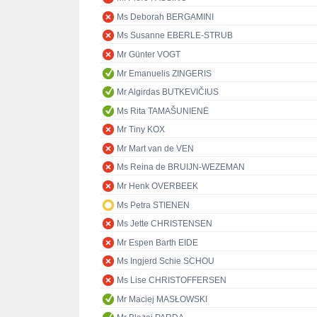
Ms Deborah BERGAMINI
Ms Susanne EBERLE-STRUB
Mr Günter VOGT
Mr Emanuelis ZINGERIS
Mr Algirdas BUTKEVIČIUS
Ms Rita TAMAŠUNIENĖ
Mr Tiny KOX
Mr Mart van de VEN
Ms Reina de BRUIJN-WEZEMAN
Mr Henk OVERBEEK
Ms Petra STIENEN
Ms Jette CHRISTENSEN
Mr Espen Barth EIDE
Ms Ingjerd Schie SCHOU
Ms Lise CHRISTOFFERSEN
Mr Maciej MASŁOWSKI