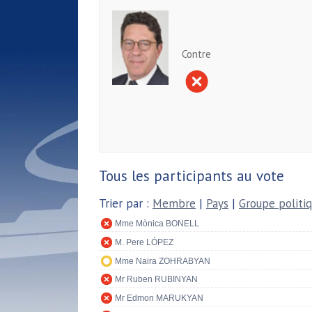
Contre
Tous les participants au vote
Trier par :
Membre
|
Pays
|
Groupe politi
Mme Mònica BONELL
M. Pere LÓPEZ
Mme Naira ZOHRABYAN
Mr Ruben RUBINYAN
Mr Edmon MARUKYAN