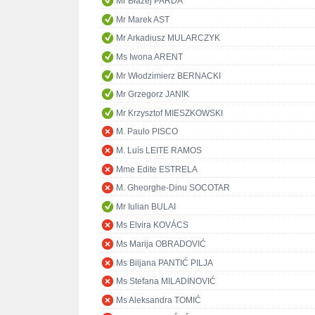
Mr Błażej PARDA
Mr Marek AST
Mr Arkadiusz MULARCZYK
Ms Iwona ARENT
Mr Włodzimierz BERNACKI
Mr Grzegorz JANIK
Mr Krzysztof MIESZKOWSKI
M. Paulo PISCO
M. Luís LEITE RAMOS
Mme Edite ESTRELA
M. Gheorghe-Dinu SOCOTAR
Mr Iulian BULAI
Ms Elvira KOVÁCS
Ms Marija OBRADOVIĆ
Ms Biljana PANTIĆ PILJA
Ms Stefana MILADINOVIĆ
Ms Aleksandra TOMIĆ