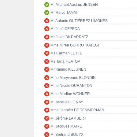
Mr Michael Aastrup JENSEN
Mr Raivo TAMM
Mr Antonio GUTIÉRREZ LIMONES
Mr José CEPEDA
Mr Jokin BILDARRATZ
Mme Miren GORROTXATEGI
Ms Carmen LEYTE
Ms Tarja FILATOV
Mr Kimmo KILJUNEN
Mme Maryvonne BLONDIN
Mme Nicole DURANTON
Mme Martine WONNER
M. Jacques LE NAY
Mme Jennifer DE TEMMERMAN
M. Jérôme LAMBERT
M. Jacques MAIRE
M. Bertrand BOUYX