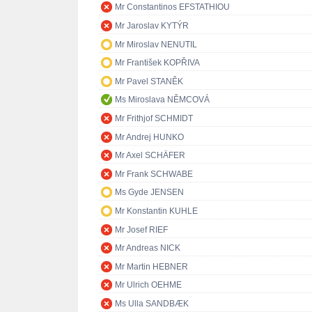
Mr Constantinos EFSTATHIOU
Mr Jaroslav KYTÝR
Mr Miroslav NENUTIL
Mr František KOPŘIVA
Mr Pavel STANĚK
Ms Miroslava NĚMCOVÁ
Mr Frithjof SCHMIDT
Mr Andrej HUNKO
Mr Axel SCHÄFER
Mr Frank SCHWABE
Ms Gyde JENSEN
Mr Konstantin KUHLE
Mr Josef RIEF
Mr Andreas NICK
Mr Martin HEBNER
Mr Ulrich OEHME
Ms Ulla SANDBÆK