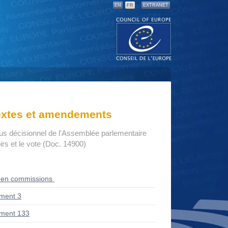
EN
FR
EXTRANET
textes et amendements
us décisionnel de l'Assemblée parlementaire
rs et le vote (Doc. 14900)
 en commissions
ment 3
ment 133