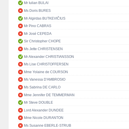
Mr Iulian BULAI
Ms Doris BURES
Mr Algirdas BUTKEVIČIUS
Mr Pino CABRAS
Mr José CEPEDA
Sir Christopher CHOPE
Ms Jette CHRISTENSEN
Mr Alexander CHRISTIANSSON
Ms Lise CHRISTOFFERSEN
Mme Yolaine de COURSON
Ms Vanessa D'AMBROSIO
Ms Sabrina DE CARLO
Mme Jennifer DE TEMMERMAN
Mr Steve DOUBLE
Lord Alexander DUNDEE
Mme Nicole DURANTON
Ms Susanne EBERLE-STRUB