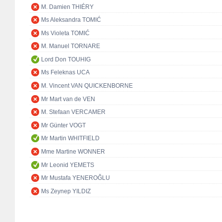
M. Damien THIÉRY
Ms Aleksandra TOMIĆ
Ms Violeta TOMIĆ
M. Manuel TORNARE
Lord Don TOUHIG
Ms Feleknas UCA
M. Vincent VAN QUICKENBORNE
Mr Mart van de VEN
M. Stefaan VERCAMER
Mr Günter VOGT
Mr Martin WHITFIELD
Mme Martine WONNER
Mr Leonid YEMETS
Mr Mustafa YENEROĞLU
Ms Zeynep YILDIZ