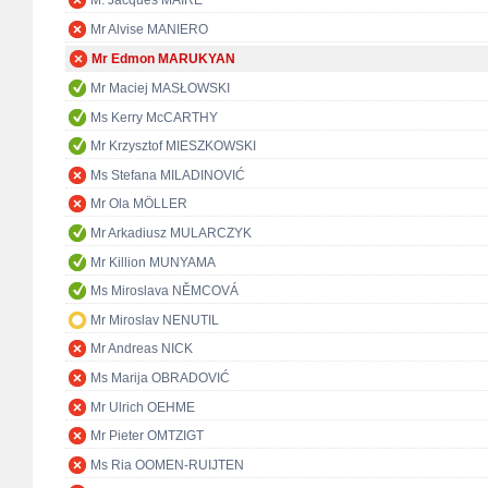
M. Jacques MAIRE
Mr Alvise MANIERO
Mr Edmon MARUKYAN
Mr Maciej MASŁOWSKI
Ms Kerry McCARTHY
Mr Krzysztof MIESZKOWSKI
Ms Stefana MILADINOVIĆ
Mr Ola MÖLLER
Mr Arkadiusz MULARCZYK
Mr Killion MUNYAMA
Ms Miroslava NĚMCOVÁ
Mr Miroslav NENUTIL
Mr Andreas NICK
Ms Marija OBRADOVIĆ
Mr Ulrich OEHME
Mr Pieter OMTZIGT
Ms Ria OOMEN-RUIJTEN