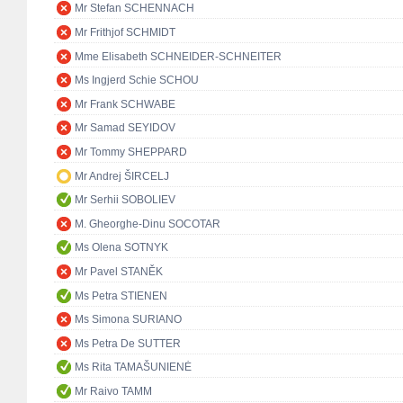
Mr Stefan SCHENNACH
Mr Frithjof SCHMIDT
Mme Elisabeth SCHNEIDER-SCHNEITER
Ms Ingjerd Schie SCHOU
Mr Frank SCHWABE
Mr Samad SEYIDOV
Mr Tommy SHEPPARD
Mr Andrej ŠIRCELJ
Mr Serhii SOBOLIEV
M. Gheorghe-Dinu SOCOTAR
Ms Olena SOTNYK
Mr Pavel STANĚK
Ms Petra STIENEN
Ms Simona SURIANO
Ms Petra De SUTTER
Ms Rita TAMAŠUNIENĖ
Mr Raivo TAMM