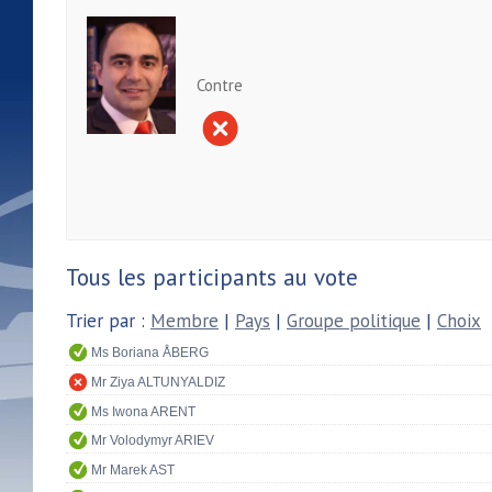
Contre
Tous les participants au vote
Trier par :
Membre
|
Pays
|
Groupe politique
|
Choix
Ms Boriana ÅBERG
Mr Ziya ALTUNYALDIZ
Ms Iwona ARENT
Mr Volodymyr ARIEV
Mr Marek AST