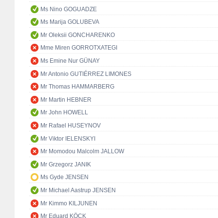
Ms Nino GOGUADZE
Ms Marija GOLUBEVA
Mr Oleksii GONCHARENKO
Mme Miren GORROTXATEGI
Ms Emine Nur GÜNAY
Mr Antonio GUTIÉRREZ LIMONES
Mr Thomas HAMMARBERG
Mr Martin HEBNER
Mr John HOWELL
Mr Rafael HUSEYNOV
Mr Viktor IELENSKYI
Mr Momodou Malcolm JALLOW
Mr Grzegorz JANIK
Ms Gyde JENSEN
Mr Michael Aastrup JENSEN
Mr Kimmo KILJUNEN
Mr Eduard KÖCK