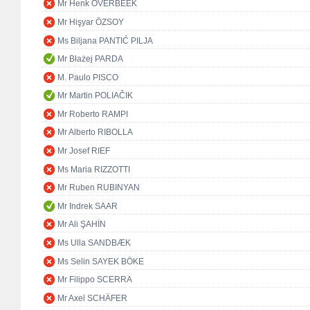
Mr Henk OVERBEEK
Mr Hişyar ÖZSOY
Ms Biljana PANTIĆ PILJA
Mr Błażej PARDA
M. Paulo PISCO
Mr Martin POLIAČIK
Mr Roberto RAMPI
Mr Alberto RIBOLLA
Mr Josef RIEF
Ms Maria RIZZOTTI
Mr Ruben RUBINYAN
Mr Indrek SAAR
Mr Ali ŞAHİN
Ms Ulla SANDBÆK
Ms Selin SAYEK BÖKE
Mr Filippo SCERRA
Mr Axel SCHÄFER