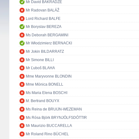
Mr David BAKRADZE
Mr Radovan BALÁŽ
Lord Richard BALFE
Mr Boryslav BEREZA
Ms Deborah BERGAMINI
Mr Włodzimierz BERNACKI
Mr Jokin BILDARRATZ
Mr Simone BILLI
Mr Ľuboš BLAHA
Mme Maryvonne BLONDIN
Mme Mònica BONELL
Ms Maria Elena BOSCHI
M. Bertrand BOUYX
Ms Reina de BRUIJN-WEZEMAN
Ms Rósa Björk BRYNJÓLFSDÓTTIR
Mr Maurizio BUCCARELLA
Mr Roland Rino BÜCHEL