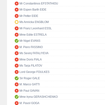
Mr Constantinos EFSTATHIOU
Mr Espen Barth EIDE
Mr Petter EIDE
Ms Annicka ENGBLOM
Mr Franz Leonhard ESSL
Mme Edite ESTRELA
Mr Nigel EVANS
M. Piero FASSINO
Ms Sevinj FATALIYEVA
Mme Doris FIALA
Ms Tarja FILATOV
Lord George FOULKES
Sir Roger GALE
M. Marco GATTI
Mr Paul GAVAN
Mme Iryna GERASHCHENKO
M. Pavol GOGA