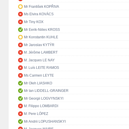
Mr František KOPŘIVA
Ms Elvira KOVÁCS
Mr Tiny KOX
Mr Eerik-Niiles KROSS
Mr Konstantin KUHLE
Mr Jaroslav KYTÝR
M. Jérôme LAMBERT
M. Jacques LE NAY
M. Luís LEITE RAMOS
Ms Carmen LEYTE
Mr Oleh LIASHKO
Mr Ian LIDDELL-GRAINGER
Mr Georgii LOGVYNSKYI
M. Filippo LOMBARDI
M. Pere LÓPEZ
Mr Andrii LOPUSHANSKYI