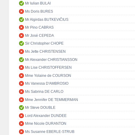
Mr Iulian BULAI
Ms Doris BURES
Mr Algirdas BUTKEVIČIUS
Mr Pino CABRAS
Mr José CEPEDA
Sir Christopher CHOPE
Ms Jette CHRISTENSEN
Mr Alexander CHRISTIANSSON
Ms Lise CHRISTOFFERSEN
Mme Yolaine de COURSON
Ms Vanessa D'AMBROSIO
Ms Sabrina DE CARLO
Mme Jennifer DE TEMMERMAN
Mr Steve DOUBLE
Lord Alexander DUNDEE
Mme Nicole DURANTON
Ms Susanne EBERLE-STRUB