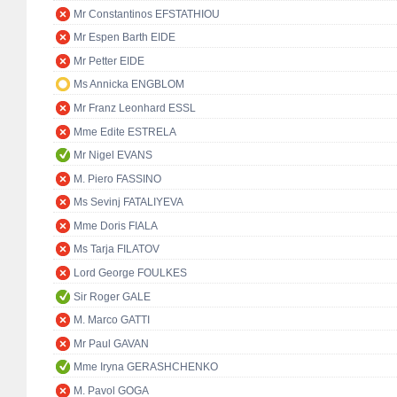
Mr Constantinos EFSTATHIOU
Mr Espen Barth EIDE
Mr Petter EIDE
Ms Annicka ENGBLOM
Mr Franz Leonhard ESSL
Mme Edite ESTRELA
Mr Nigel EVANS
M. Piero FASSINO
Ms Sevinj FATALIYEVA
Mme Doris FIALA
Ms Tarja FILATOV
Lord George FOULKES
Sir Roger GALE
M. Marco GATTI
Mr Paul GAVAN
Mme Iryna GERASHCHENKO
M. Pavol GOGA