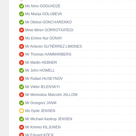
Ms Nino GOGUADZE
Ms Marija GOLUBEVA
Mr Oleksii GONCHARENKO
Mme Miren GORROTXATEGI
Ms Emine Nur GÜNAY
Mr Antonio GUTIÉRREZ LIMONES
Mr Thomas HAMMARBERG
Mr Martin HEBNER
Mr John HOWELL
Mr Rafael HUSEYNOV
Mr Viktor IELENSKYI
Mr Momodou Malcolm JALLOW
Mr Grzegorz JANIK
Ms Gyde JENSEN
Mr Michael Aastrup JENSEN
Mr Kimmo KILJUNEN
Mr Eduard KÖCK