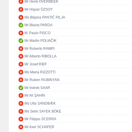
Mr Henk OVERBEEK
Mr Hişyar ÖZSOY
Ms Biljana PANTIĆ PILJA
Mr Błażej PARDA
M. Paulo PISCO
Mr Martin POLIAČIK
Mr Roberto RAMPI
Mr Alberto RIBOLLA
Mr Josef RIEF
Ms Maria RIZZOTTI
Mr Ruben RUBINYAN
Mr Indrek SAAR
Mr Ali ŞAHİN
Ms Ulla SANDBÆK
Ms Selin SAYEK BÖKE
Mr Filippo SCERRA
Mr Axel SCHÄFER