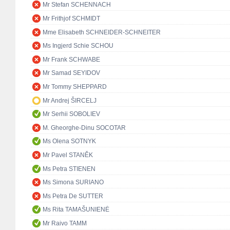
Mr Stefan SCHENNACH
Mr Frithjof SCHMIDT
Mme Elisabeth SCHNEIDER-SCHNEITER
Ms Ingjerd Schie SCHOU
Mr Frank SCHWABE
Mr Samad SEYIDOV
Mr Tommy SHEPPARD
Mr Andrej ŠIRCELJ
Mr Serhii SOBOLIEV
M. Gheorghe-Dinu SOCOTAR
Ms Olena SOTNYK
Mr Pavel STANĚK
Ms Petra STIENEN
Ms Simona SURIANO
Ms Petra De SUTTER
Ms Rita TAMAŠUNIENĖ
Mr Raivo TAMM