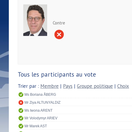
Contre
Tous les participants au vote
Trier par :
Membre
|
Pays
|
Groupe politique
|
Choix
Ms Boriana ÅBERG
Mr Ziya ALTUNYALDIZ
Ms Iwona ARENT
Mr Volodymyr ARIEV
Mr Marek AST