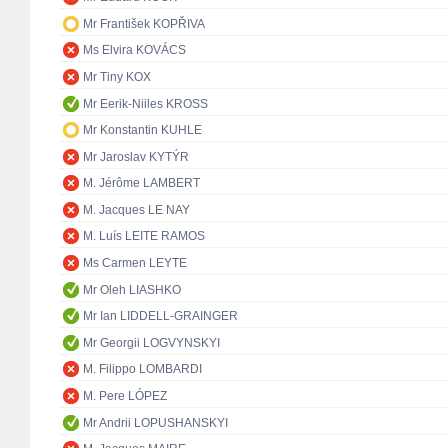
Mr František KOPŘIVA
Ms Elvira KOVÁCS
Mr Tiny KOX
Mr Eerik-Niiles KROSS
Mr Konstantin KUHLE
Mr Jaroslav KYTÝR
M. Jérôme LAMBERT
M. Jacques LE NAY
M. Luís LEITE RAMOS
Ms Carmen LEYTE
Mr Oleh LIASHKO
Mr Ian LIDDELL-GRAINGER
Mr Georgii LOGVYNSKYI
M. Filippo LOMBARDI
M. Pere LÓPEZ
Mr Andrii LOPUSHANSKYI