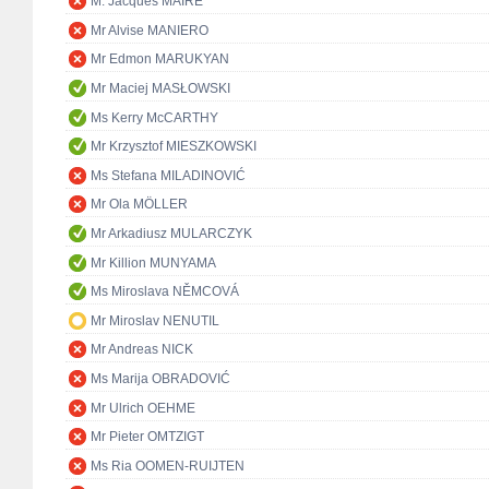
M. Jacques MAIRE
Mr Alvise MANIERO
Mr Edmon MARUKYAN
Mr Maciej MASŁOWSKI
Ms Kerry McCARTHY
Mr Krzysztof MIESZKOWSKI
Ms Stefana MILADINOVIĆ
Mr Ola MÖLLER
Mr Arkadiusz MULARCZYK
Mr Killion MUNYAMA
Ms Miroslava NĚMCOVÁ
Mr Miroslav NENUTIL
Mr Andreas NICK
Ms Marija OBRADOVIĆ
Mr Ulrich OEHME
Mr Pieter OMTZIGT
Ms Ria OOMEN-RUIJTEN