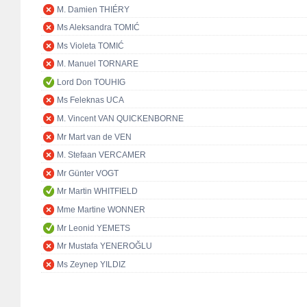
M. Damien THIÉRY
Ms Aleksandra TOMIĆ
Ms Violeta TOMIĆ
M. Manuel TORNARE
Lord Don TOUHIG
Ms Feleknas UCA
M. Vincent VAN QUICKENBORNE
Mr Mart van de VEN
M. Stefaan VERCAMER
Mr Günter VOGT
Mr Martin WHITFIELD
Mme Martine WONNER
Mr Leonid YEMETS
Mr Mustafa YENEROĞLU
Ms Zeynep YILDIZ