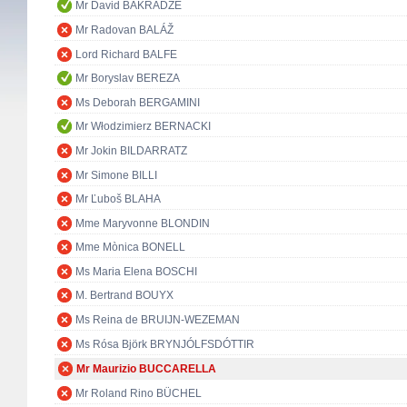
Mr David BAKRADZE
Mr Radovan BALÁŽ
Lord Richard BALFE
Mr Boryslav BEREZA
Ms Deborah BERGAMINI
Mr Włodzimierz BERNACKI
Mr Jokin BILDARRATZ
Mr Simone BILLI
Mr Ľuboš BLAHA
Mme Maryvonne BLONDIN
Mme Mònica BONELL
Ms Maria Elena BOSCHI
M. Bertrand BOUYX
Ms Reina de BRUIJN-WEZEMAN
Ms Rósa Björk BRYNJÓLFSDÓTTIR
Mr Maurizio BUCCARELLA
Mr Roland Rino BÜCHEL