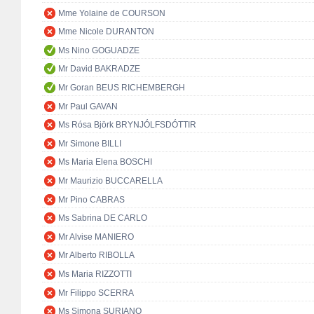
Mme Yolaine de COURSON
Mme Nicole DURANTON
Ms Nino GOGUADZE
Mr David BAKRADZE
Mr Goran BEUS RICHEMBERGH
Mr Paul GAVAN
Ms Rósa Björk BRYNJÓLFSDÓTTIR
Mr Simone BILLI
Ms Maria Elena BOSCHI
Mr Maurizio BUCCARELLA
Mr Pino CABRAS
Ms Sabrina DE CARLO
Mr Alvise MANIERO
Mr Alberto RIBOLLA
Ms Maria RIZZOTTI
Mr Filippo SCERRA
Ms Simona SURIANO