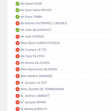
Mr Indrek SAAR
Mr Eerik-Niiles KROSS
Mr Raivo TAMM
Mr Antonio GUTIÉRREZ LIMONES
Mr Jokin BILDARRATZ
Mr José CEPEDA
Mme Miren GORROTXATEGI
Ms Carmen LEYTE
Ms Tarja FILATOV
Mr Kimmo KILJUNEN
Mme Maryvonne BLONDIN
Mme Martine WONNER
M. Jacques LE NAY
Mme Jennifer DE TEMMERMAN
M. Jérôme LAMBERT
M. Jacques MAIRE
M. Bertrand BOUYX