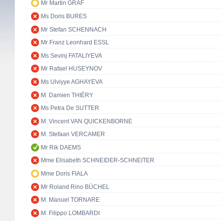
Mr Martin GRAF
Ms Doris BURES
Mr Stefan SCHENNACH
Mr Franz Leonhard ESSL
Ms Sevinj FATALIYEVA
Mr Rafael HUSEYNOV
Ms Ulviyye AGHAYEVA
M. Damien THIÉRY
Ms Petra De SUTTER
M. Vincent VAN QUICKENBORNE
M. Stefaan VERCAMER
Mr Rik DAEMS
Mme Elisabeth SCHNEIDER-SCHNEITER
Mme Doris FIALA
Mr Roland Rino BÜCHEL
M. Manuel TORNARE
M. Filippo LOMBARDI