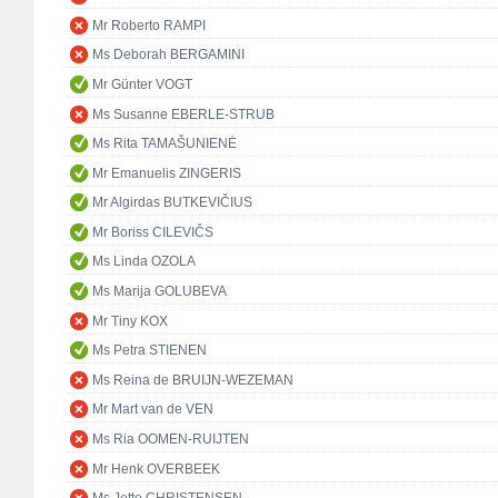
Mr Roberto RAMPI
Ms Deborah BERGAMINI
Mr Günter VOGT
Ms Susanne EBERLE-STRUB
Ms Rita TAMAŠUNIENĖ
Mr Emanuelis ZINGERIS
Mr Algirdas BUTKEVIČIUS
Mr Boriss CILEVIČS
Ms Linda OZOLA
Ms Marija GOLUBEVA
Mr Tiny KOX
Ms Petra STIENEN
Ms Reina de BRUIJN-WEZEMAN
Mr Mart van de VEN
Ms Ria OOMEN-RUIJTEN
Mr Henk OVERBEEK