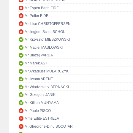
Ms Jette CHRISTENSEN
Mr Espen Barth EIDE
Mr Petter EIDE
Ms Lise CHRISTOFFERSEN
Ms Ingjerd Schie SCHOU
Mr Krzysztof MIESZKOWSKI
Mr Maciej MASŁOWSKI
Mr Błażej PARDA
Mr Marek AST
Mr Arkadiusz MULARCZYK
Ms Iwona ARENT
Mr Włodzimierz BERNACKI
Mr Grzegorz JANIK
Mr Killion MUNYAMA
M. Paulo PISCO
Mme Edite ESTRELA
M. Gheorghe-Dinu SOCOTAR