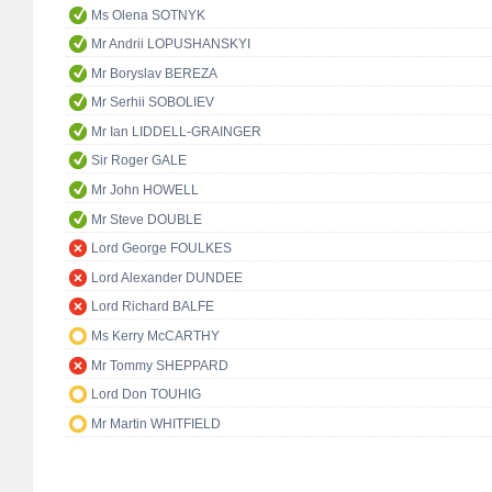
Ms Olena SOTNYK
Mr Andrii LOPUSHANSKYI
Mr Boryslav BEREZA
Mr Serhii SOBOLIEV
Mr Ian LIDDELL-GRAINGER
Sir Roger GALE
Mr John HOWELL
Mr Steve DOUBLE
Lord George FOULKES
Lord Alexander DUNDEE
Lord Richard BALFE
Ms Kerry McCARTHY
Mr Tommy SHEPPARD
Lord Don TOUHIG
Mr Martin WHITFIELD