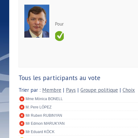
Pour
Tous les participants au vote
Trier par :
Membre
|
Pays
|
Groupe politique
|
Choix
Mme Mònica BONELL
M. Pere LÓPEZ
Mr Ruben RUBINYAN
Mr Edmon MARUKYAN
Mr Eduard KÖCK