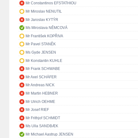
Mr Constantinos EFSTATHIOU
Mr Miroslav NENUTIL
Mr Jaroslav KYTÝR
Ms Miroslava NĚMCOVÁ
Mr František KOPŘIVA
Mr Pavel STANĚK
Ms Gyde JENSEN
Mr Konstantin KUHLE
Mr Frank SCHWABE
Mr Axel SCHÄFER
Mr Andreas NICK
Mr Martin HEBNER
Mr Ulrich OEHME
Mr Josef RIEF
Mr Frithjof SCHMIDT
Ms Ulla SANDBÆK
Mr Michael Aastrup JENSEN