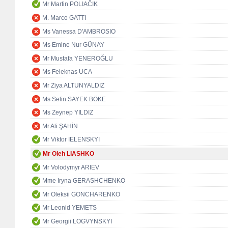
Mr Martin POLIAČIK
M. Marco GATTI
Ms Vanessa D'AMBROSIO
Ms Emine Nur GÜNAY
Mr Mustafa YENEROĞLU
Ms Feleknas UCA
Mr Ziya ALTUNYALDIZ
Ms Selin SAYEK BÖKE
Ms Zeynep YILDIZ
Mr Ali ŞAHİN
Mr Viktor IELENSKYI
Mr Oleh LIASHKO
Mr Volodymyr ARIEV
Mme Iryna GERASHCHENKO
Mr Oleksii GONCHARENKO
Mr Leonid YEMETS
Mr Georgii LOGVYNSKYI