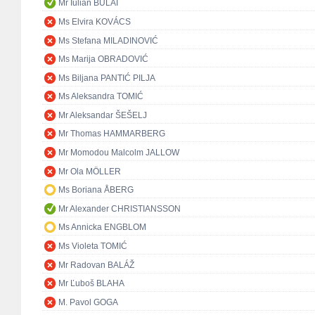
Mr Iulian BULAI
Ms Elvira KOVÁCS
Ms Stefana MILADINOVIĆ
Ms Marija OBRADOVIĆ
Ms Biljana PANTIĆ PILJA
Ms Aleksandra TOMIĆ
Mr Aleksandar ŠEŠELJ
Mr Thomas HAMMARBERG
Mr Momodou Malcolm JALLOW
Mr Ola MÖLLER
Ms Boriana ÅBERG
Mr Alexander CHRISTIANSSON
Ms Annicka ENGBLOM
Ms Violeta TOMIĆ
Mr Radovan BALÁŽ
Mr Ľuboš BLAHA
M. Pavol GOGA