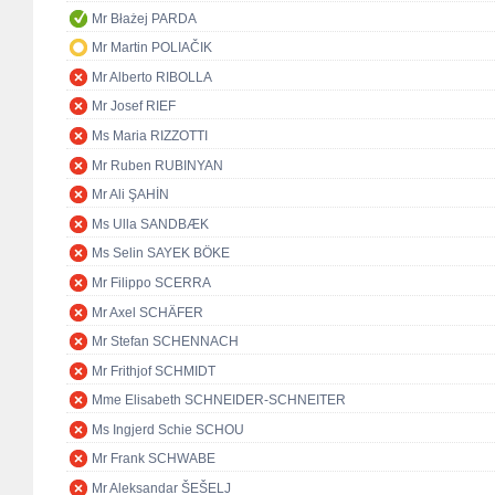
Mr Błażej PARDA
Mr Martin POLIAČIK
Mr Alberto RIBOLLA
Mr Josef RIEF
Ms Maria RIZZOTTI
Mr Ruben RUBINYAN
Mr Ali ŞAHİN
Ms Ulla SANDBÆK
Ms Selin SAYEK BÖKE
Mr Filippo SCERRA
Mr Axel SCHÄFER
Mr Stefan SCHENNACH
Mr Frithjof SCHMIDT
Mme Elisabeth SCHNEIDER-SCHNEITER
Ms Ingjerd Schie SCHOU
Mr Frank SCHWABE
Mr Aleksandar ŠEŠELJ