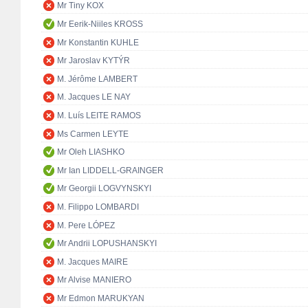
Mr Tiny KOX
Mr Eerik-Niiles KROSS
Mr Konstantin KUHLE
Mr Jaroslav KYTÝR
M. Jérôme LAMBERT
M. Jacques LE NAY
M. Luís LEITE RAMOS
Ms Carmen LEYTE
Mr Oleh LIASHKO
Mr Ian LIDDELL-GRAINGER
Mr Georgii LOGVYNSKYI
M. Filippo LOMBARDI
M. Pere LÓPEZ
Mr Andrii LOPUSHANSKYI
M. Jacques MAIRE
Mr Alvise MANIERO
Mr Edmon MARUKYAN