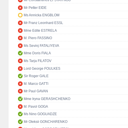
Mr Constantinos EFSTATHIOU
Mr Petter EIDE
Ms Annicka ENGBLOM
Mr Franz Leonhard ESSL
Mme Edite ESTRELA
M. Piero FASSINO
Ms Sevinj FATALIYEVA
Mme Doris FIALA
Ms Tarja FILATOV
Lord George FOULKES
Sir Roger GALE
M. Marco GATTI
Mr Paul GAVAN
Mme Iryna GERASHCHENKO
M. Pavol GOGA
Ms Nino GOGUADZE
Mr Oleksii GONCHARENKO