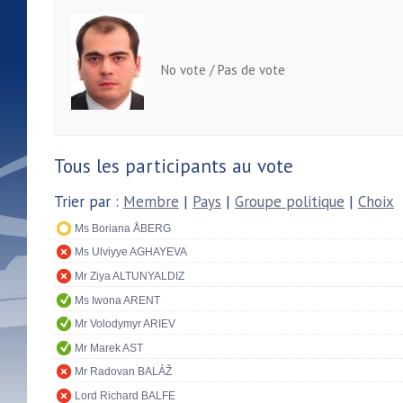
No vote / Pas de vote
Tous les participants au vote
Trier par :
Membre
|
Pays
|
Groupe politique
|
Choix
Ms Boriana ÅBERG
Ms Ulviyye AGHAYEVA
Mr Ziya ALTUNYALDIZ
Ms Iwona ARENT
Mr Volodymyr ARIEV
Mr Marek AST
Mr Radovan BALÁŽ
Lord Richard BALFE