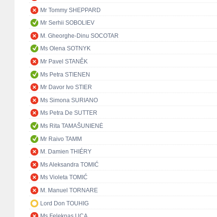
Mr Tommy SHEPPARD
Mr Serhii SOBOLIEV
M. Gheorghe-Dinu SOCOTAR
Ms Olena SOTNYK
Mr Pavel STANĚK
Ms Petra STIENEN
Mr Davor Ivo STIER
Ms Simona SURIANO
Ms Petra De SUTTER
Ms Rita TAMAŠUNIENĖ
Mr Raivo TAMM
M. Damien THIÉRY
Ms Aleksandra TOMIĆ
Ms Violeta TOMIĆ
M. Manuel TORNARE
Lord Don TOUHIG
Ms Feleknas UCA