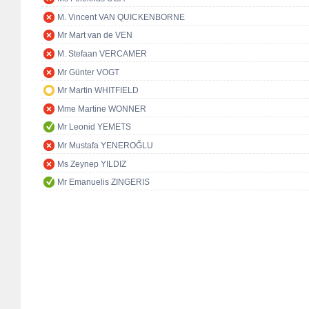
M. Vincent VAN QUICKENBORNE
Mr Mart van de VEN
M. Stefaan VERCAMER
Mr Günter VOGT
Mr Martin WHITFIELD
Mme Martine WONNER
Mr Leonid YEMETS
Mr Mustafa YENEROĞLU
Ms Zeynep YILDIZ
Mr Emanuelis ZINGERIS