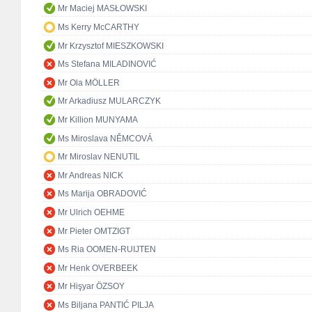
Mr Maciej MASŁOWSKI
Ms Kerry McCARTHY
Mr Krzysztof MIESZKOWSKI
Ms Stefana MILADINOVIĆ
Mr Ola MÖLLER
Mr Arkadiusz MULARCZYK
Mr Killion MUNYAMA
Ms Miroslava NĚMCOVÁ
Mr Miroslav NENUTIL
Mr Andreas NICK
Ms Marija OBRADOVIĆ
Mr Ulrich OEHME
Mr Pieter OMTZIGT
Ms Ria OOMEN-RUIJTEN
Mr Henk OVERBEEK
Mr Hişyar ÖZSOY
Ms Biljana PANTIĆ PILJA