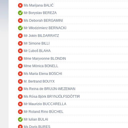
Ms Marijana BALIĆ
Mr Boryslav BEREZA
Ms Deborah BERGAMINI
Mr Włodzimierz BERNACKI
Mr Jokin BILDARRATZ
Mr Simone BILLI
Mr Ľuboš BLAHA
Mme Maryvonne BLONDIN
Mme Mònica BONELL
Ms Maria Elena BOSCHI
M. Bertrand BOUYX
Ms Reina de BRUIJN-WEZEMAN
Ms Rósa Björk BRYNJÓLFSDÓTTIR
Mr Maurizio BUCCARELLA
Mr Roland Rino BÜCHEL
Mr Iulian BULAI
Ms Doris BURES