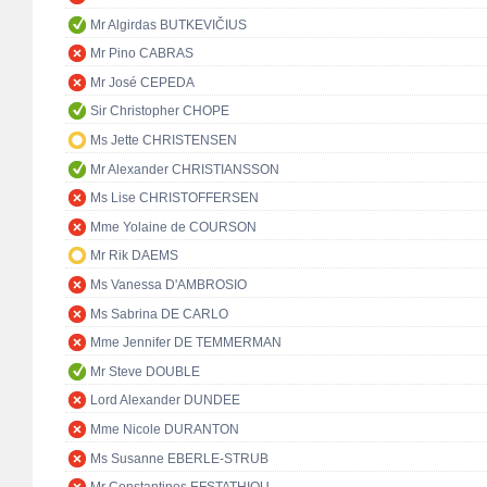
Mr Algirdas BUTKEVIČIUS
Mr Pino CABRAS
Mr José CEPEDA
Sir Christopher CHOPE
Ms Jette CHRISTENSEN
Mr Alexander CHRISTIANSSON
Ms Lise CHRISTOFFERSEN
Mme Yolaine de COURSON
Mr Rik DAEMS
Ms Vanessa D'AMBROSIO
Ms Sabrina DE CARLO
Mme Jennifer DE TEMMERMAN
Mr Steve DOUBLE
Lord Alexander DUNDEE
Mme Nicole DURANTON
Ms Susanne EBERLE-STRUB