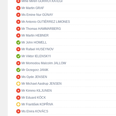
Mme Miren GORROTXATEGI
Mr Martin GRAF
Ms Emine Nur GÜNAY
Mr Antonio GUTIÉRREZ LIMONES
Mr Thomas HAMMARBERG
Mr Martin HEBNER
Mr John HOWELL
Mr Rafael HUSEYNOV
Mr Viktor IELENSKYI
Mr Momodou Malcolm JALLOW
Mr Grzegorz JANIK
Ms Gyde JENSEN
Mr Michael Aastrup JENSEN
Mr Kimmo KILJUNEN
Mr Eduard KÖCK
Mr František KOPŘIVA
Ms Elvira KOVÁCS