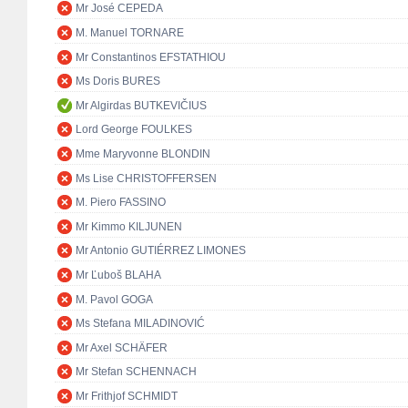
Mr José CEPEDA
M. Manuel TORNARE
Mr Constantinos EFSTATHIOU
Ms Doris BURES
Mr Algirdas BUTKEVIČIUS
Lord George FOULKES
Mme Maryvonne BLONDIN
Ms Lise CHRISTOFFERSEN
M. Piero FASSINO
Mr Kimmo KILJUNEN
Mr Antonio GUTIÉRREZ LIMONES
Mr Ľuboš BLAHA
M. Pavol GOGA
Ms Stefana MILADINOVIĆ
Mr Axel SCHÄFER
Mr Stefan SCHENNACH
Mr Frithjof SCHMIDT