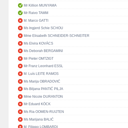
Mr Killion MUNYAMA
Mr Raivo TAMM
M. Marco GATTI
Ms Ingjerd Schie SCHOU
Mme Elisabeth SCHNEIDER-SCHNEITER
Ms Elvira KOVÁCS
Ms Deborah BERGAMINI
Mr Pieter OMTZIGT
Mr Franz Leonhard ESSL
M. Luís LEITE RAMOS
Ms Marija OBRADOVIĆ
Ms Biljana PANTIĆ PILJA
Mme Nicole DURANTON
Mr Eduard KÖCK
Ms Ria OOMEN-RUIJTEN
Ms Marijana BALIĆ
M. Filippo LOMBARDI