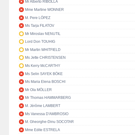
Mr Alberto RIBOLLA
Mme Martine WONNER
M. Pere LÓPEZ
Ms Tarja FILATOV
Mr Miroslav NENUTIL
Lord Don TOUHIG
Mr Martin WHITFIELD
Ms Jette CHRISTENSEN
Ms Kerry McCARTHY
Ms Selin SAYEK BÖKE
Ms Maria Elena BOSCHI
Mr Ola MÖLLER
Mr Thomas HAMMARBERG
M. Jérôme LAMBERT
Ms Vanessa D'AMBROSIO
M. Gheorghe-Dinu SOCOTAR
Mme Edite ESTRELA