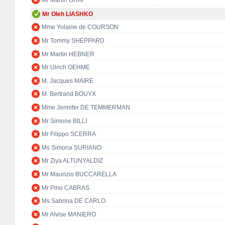
Mr Martin GRAF
Mr Oleh LIASHKO
Mme Yolaine de COURSON
Mr Tommy SHEPPARD
Mr Martin HEBNER
Mr Ulrich OEHME
M. Jacques MAIRE
M. Bertrand BOUYX
Mme Jennifer DE TEMMERMAN
Mr Simone BILLI
Mr Filippo SCERRA
Ms Simona SURIANO
Mr Ziya ALTUNYALDIZ
Mr Maurizio BUCCARELLA
Mr Pino CABRAS
Ms Sabrina DE CARLO
Mr Alvise MANIERO