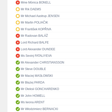
Mme Mònica BONELL
Mr Rik DAEMS
Mr Michael Aastrup JENSEN
Mr Martin POLIAČIK
Mr František KOPŘIVA
Mr Radovan BALÁŽ
Lord Richard BALFE
Lord Alexander DUNDEE
Ms Sevinj FATALIYEVA
Mr Alexander CHRISTIANSSON
Mr Steve DOUBLE
Mr Maciej MASŁOWSKI
Mr Błażej PARDA
Mr Oleksii GONCHARENKO
Mr John HOWELL
Ms Iwona ARENT
Mr Włodzimierz BERNACKI