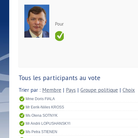
Pour
Tous les participants au vote
Trier par :
Membre
|
Pays
|
Groupe politique
|
Choix
Mme Doris FIALA
Mr Eerik-Niiles KROSS
Ms Olena SOTNYK
Mr Andrii LOPUSHANSKYI
Ms Petra STIENEN