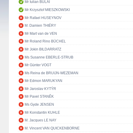
Mr Iulian BULAI
Mr Krzysztof MIESZKOWSKI
Mr Rafael HUSEYNOV
M. Damien THIÉRY
Mr Mart van de VEN
Mr Roland Rino BÜCHEL
Mr Jokin BILDARRATZ
Ms Susanne EBERLE-STRUB
Mr Günter VOGT
Ms Reina de BRUIJN-WEZEMAN
Mr Edmon MARUKYAN
Mr Jaroslav KYTÝR
Mr Pavel STANĚK
Ms Gyde JENSEN
Mr Konstantin KUHLE
M. Jacques LE NAY
M. Vincent VAN QUICKENBORNE