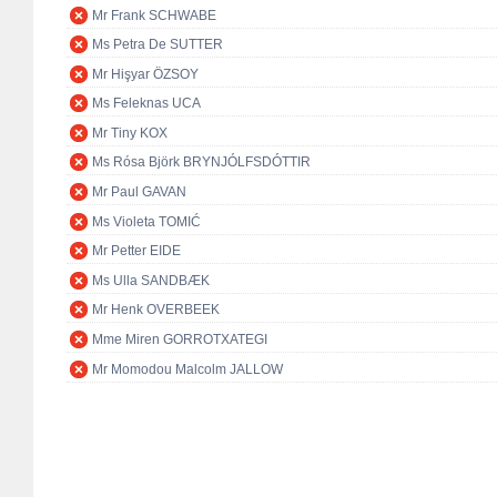
Mr Frank SCHWABE
Ms Petra De SUTTER
Mr Hişyar ÖZSOY
Ms Feleknas UCA
Mr Tiny KOX
Ms Rósa Björk BRYNJÓLFSDÓTTIR
Mr Paul GAVAN
Ms Violeta TOMIĆ
Mr Petter EIDE
Ms Ulla SANDBÆK
Mr Henk OVERBEEK
Mme Miren GORROTXATEGI
Mr Momodou Malcolm JALLOW