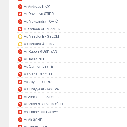
Mr Andreas NICK
Mr Davor Ivo STIER
Ms Aleksandra TOMIĆ
M. Stefaan VERCAMER
Ms Annicka ENGBLOM
Ms Boriana ÅBERG
Mr Ruben RUBINYAN
Mr Josef RIEF
Ms Carmen LEYTE
Ms Maria RIZZOTTI
Ms Zeynep YILDIZ
Ms Ulviyye AGHAYEVA
Mr Aleksandar ŠEŠELJ
Mr Mustafa YENEROĞLU
Ms Emine Nur GÜNAY
Mr Ali ŞAHİN