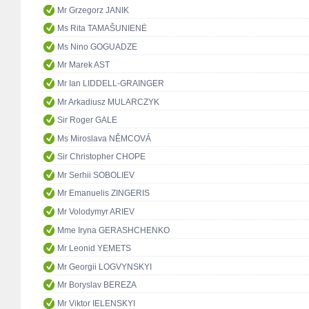
Mr Grzegorz JANIK
Ms Rita TAMAŠUNIENĖ
Ms Nino GOGUADZE
Mr Marek AST
Mr Ian LIDDELL-GRAINGER
Mr Arkadiusz MULARCZYK
Sir Roger GALE
Ms Miroslava NĚMCOVÁ
Sir Christopher CHOPE
Mr Serhii SOBOLIEV
Mr Emanuelis ZINGERIS
Mr Volodymyr ARIEV
Mme Iryna GERASHCHENKO
Mr Leonid YEMETS
Mr Georgii LOGVYNSKYI
Mr Boryslav BEREZA
Mr Viktor IELENSKYI