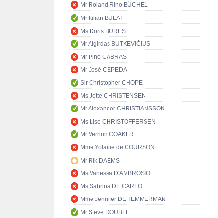
Mr Roland Rino BÜCHEL
Mr Iulian BULAI
Ms Doris BURES
Mr Algirdas BUTKEVIČIUS
Mr Pino CABRAS
Mr José CEPEDA
Sir Christopher CHOPE
Ms Jette CHRISTENSEN
Mr Alexander CHRISTIANSSON
Ms Lise CHRISTOFFERSEN
Mr Vernon COAKER
Mme Yolaine de COURSON
Mr Rik DAEMS
Ms Vanessa D'AMBROSIO
Ms Sabrina DE CARLO
Mme Jennifer DE TEMMERMAN
Mr Steve DOUBLE