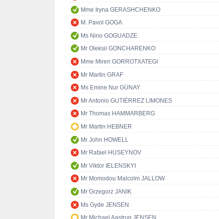
Mme Iryna GERASHCHENKO
M. Pavol GOGA
Ms Nino GOGUADZE
Mr Oleksii GONCHARENKO
Mme Miren GORROTXATEGI
Mr Martin GRAF
Ms Emine Nur GÜNAY
Mr Antonio GUTIÉRREZ LIMONES
Mr Thomas HAMMARBERG
Mr Martin HEBNER
Mr John HOWELL
Mr Rafael HUSEYNOV
Mr Viktor IELENSKYI
Mr Momodou Malcolm JALLOW
Mr Grzegorz JANIK
Ms Gyde JENSEN
Mr Michael Aastrup JENSEN