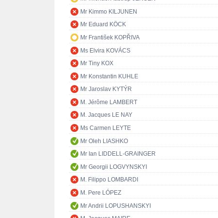
Mr Kimmo KILJUNEN
Mr Eduard KÖCK
Mr František KOPŘIVA
Ms Elvira KOVÁCS
Mr Tiny KOX
Mr Konstantin KUHLE
Mr Jaroslav KYTÝR
M. Jérôme LAMBERT
M. Jacques LE NAY
Ms Carmen LEYTE
Mr Oleh LIASHKO
Mr Ian LIDDELL-GRAINGER
Mr Georgii LOGVYNSKYI
M. Filippo LOMBARDI
M. Pere LÓPEZ
Mr Andrii LOPUSHANSKYI