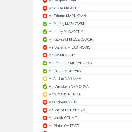
M. Jacques MAIRE
Mr Alvise MANIERO
Mr Edmon MARUKYAN
Mr Maciej MASŁOWSKI
Ms Kerry McCARTHY
Mr Krzysztof MIESZKOWSKI
Ms Stefana MILADINOVIĆ
Mr Ola MÖLLER
Mr Arkadiusz MULARCZYK
Mr Killion MUNYAMA
Mr Andrei NASTASE
Ms Miroslava NĚMCOVÁ
Mr Miroslav NENUTIL
Mr Andreas NICK
Ms Marija OBRADOVIĆ
Mr Ulrich OEHME
Mr Pieter OMTZIGT