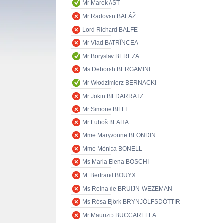
Mr Marek AST
Mr Radovan BALÁŽ
Lord Richard BALFE
Mr Vlad BATRÎNCEA
Mr Boryslav BEREZA
Ms Deborah BERGAMINI
Mr Włodzimierz BERNACKI
Mr Jokin BILDARRATZ
Mr Simone BILLI
Mr Ľuboš BLAHA
Mme Maryvonne BLONDIN
Mme Mònica BONELL
Ms Maria Elena BOSCHI
M. Bertrand BOUYX
Ms Reina de BRUIJN-WEZEMAN
Ms Rósa Björk BRYNJÓLFSDÓTTIR
Mr Maurizio BUCCARELLA