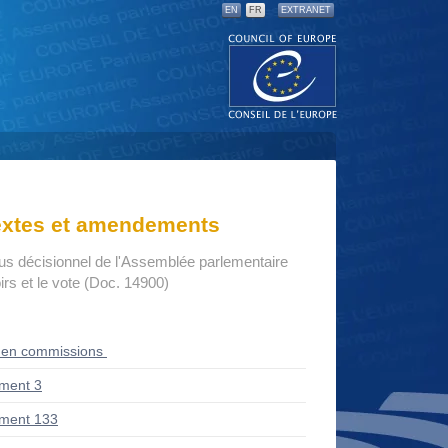
EN
FR
EXTRANET
textes et amendements
us décisionnel de l'Assemblée parlementaire
rs et le vote (Doc. 14900)
 en commissions
ment 3
ment 133