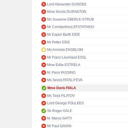
Lord Alexander DUNDEE
Mme Nicole DURANTON
Ms Susanne EBERLE-STRUB
Mr Constantinos EFSTATHIOU
Mr Espen Barth EIDE
Mr Petter EIDE
Ms Annicka ENGBLOM
Mr Franz Leonhard ESSL
Mme Edite ESTRELA
M. Piero FASSINO
Ms Sevinj FATALIYEVA
Mme Doris FIALA
Ms Tarja FILATOV
Lord George FOULKES
Sir Roger GALE
M. Marco GATTI
Mr Paul GAVAN