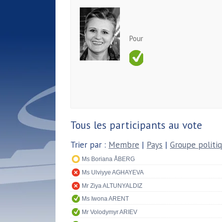
Pour
Tous les participants au vote
Trier par :
Membre
|
Pays
|
Groupe politi
Ms Boriana ÅBERG
Ms Ulviyye AGHAYEVA
Mr Ziya ALTUNYALDIZ
Ms Iwona ARENT
Mr Volodymyr ARIEV