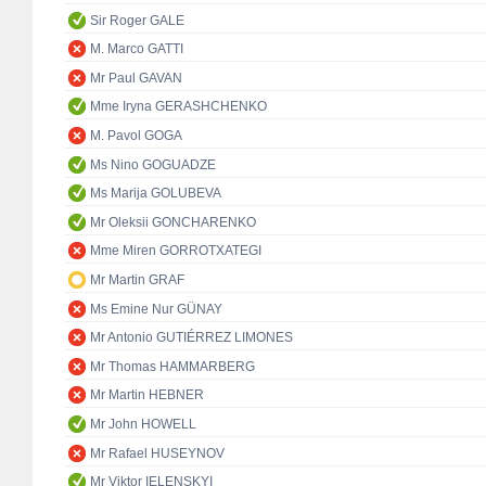
Sir Roger GALE
M. Marco GATTI
Mr Paul GAVAN
Mme Iryna GERASHCHENKO
M. Pavol GOGA
Ms Nino GOGUADZE
Ms Marija GOLUBEVA
Mr Oleksii GONCHARENKO
Mme Miren GORROTXATEGI
Mr Martin GRAF
Ms Emine Nur GÜNAY
Mr Antonio GUTIÉRREZ LIMONES
Mr Thomas HAMMARBERG
Mr Martin HEBNER
Mr John HOWELL
Mr Rafael HUSEYNOV
Mr Viktor IELENSKYI