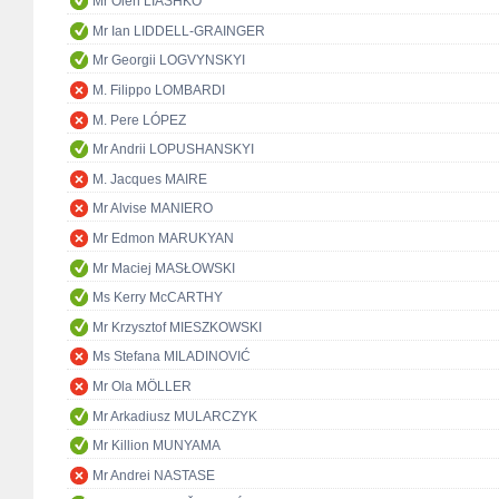
Mr Oleh LIASHKO
Mr Ian LIDDELL-GRAINGER
Mr Georgii LOGVYNSKYI
M. Filippo LOMBARDI
M. Pere LÓPEZ
Mr Andrii LOPUSHANSKYI
M. Jacques MAIRE
Mr Alvise MANIERO
Mr Edmon MARUKYAN
Mr Maciej MASŁOWSKI
Ms Kerry McCARTHY
Mr Krzysztof MIESZKOWSKI
Ms Stefana MILADINOVIĆ
Mr Ola MÖLLER
Mr Arkadiusz MULARCZYK
Mr Killion MUNYAMA
Mr Andrei NASTASE