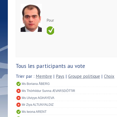
Pour
Tous les participants au vote
Trier par :
Membre
|
Pays
|
Groupe politique
|
Choix
Ms Boriana ÅBERG
Ms Thórhildur Sunna ÆVARSDÓTTIR
Ms Ulviyye AGHAYEVA
Mr Ziya ALTUNYALDIZ
Ms Iwona ARENT