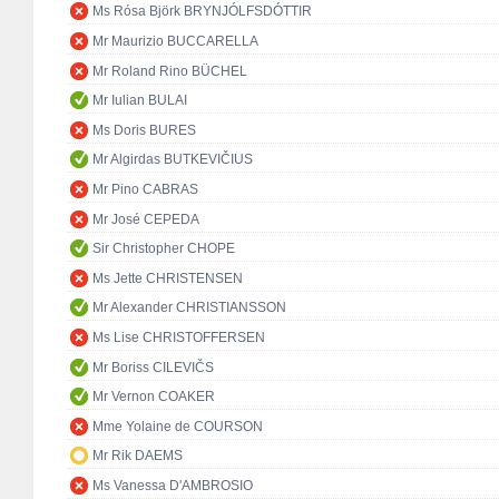
Ms Rósa Björk BRYNJÓLFSDÓTTIR
Mr Maurizio BUCCARELLA
Mr Roland Rino BÜCHEL
Mr Iulian BULAI
Ms Doris BURES
Mr Algirdas BUTKEVIČIUS
Mr Pino CABRAS
Mr José CEPEDA
Sir Christopher CHOPE
Ms Jette CHRISTENSEN
Mr Alexander CHRISTIANSSON
Ms Lise CHRISTOFFERSEN
Mr Boriss CILEVIČS
Mr Vernon COAKER
Mme Yolaine de COURSON
Mr Rik DAEMS
Ms Vanessa D'AMBROSIO