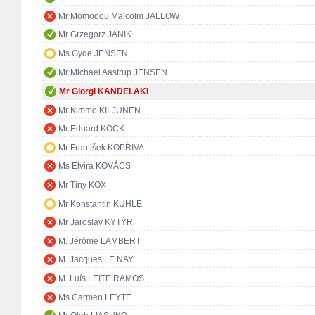
Mr Momodou Malcolm JALLOW
Mr Grzegorz JANIK
Ms Gyde JENSEN
Mr Michael Aastrup JENSEN
Mr Giorgi KANDELAKI
Mr Kimmo KILJUNEN
Mr Eduard KÖCK
Mr František KOPŘIVA
Ms Elvira KOVÁCS
Mr Tiny KOX
Mr Konstantin KUHLE
Mr Jaroslav KYTÝR
M. Jérôme LAMBERT
M. Jacques LE NAY
M. Luís LEITE RAMOS
Ms Carmen LEYTE