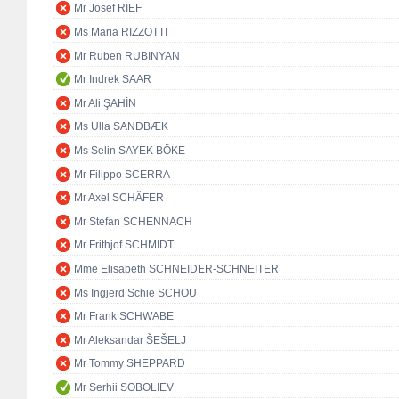
Mr Josef RIEF
Ms Maria RIZZOTTI
Mr Ruben RUBINYAN
Mr Indrek SAAR
Mr Ali ŞAHİN
Ms Ulla SANDBÆK
Ms Selin SAYEK BÖKE
Mr Filippo SCERRA
Mr Axel SCHÄFER
Mr Stefan SCHENNACH
Mr Frithjof SCHMIDT
Mme Elisabeth SCHNEIDER-SCHNEITER
Ms Ingjerd Schie SCHOU
Mr Frank SCHWABE
Mr Aleksandar ŠEŠELJ
Mr Tommy SHEPPARD
Mr Serhii SOBOLIEV