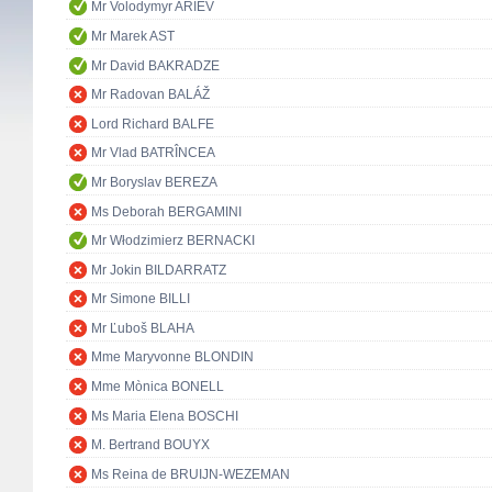
Mr Volodymyr ARIEV
Mr Marek AST
Mr David BAKRADZE
Mr Radovan BALÁŽ
Lord Richard BALFE
Mr Vlad BATRÎNCEA
Mr Boryslav BEREZA
Ms Deborah BERGAMINI
Mr Włodzimierz BERNACKI
Mr Jokin BILDARRATZ
Mr Simone BILLI
Mr Ľuboš BLAHA
Mme Maryvonne BLONDIN
Mme Mònica BONELL
Ms Maria Elena BOSCHI
M. Bertrand BOUYX
Ms Reina de BRUIJN-WEZEMAN