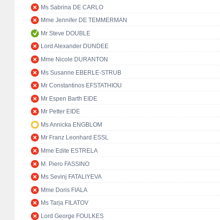
Ms Sabrina DE CARLO
Mme Jennifer DE TEMMERMAN
Mr Steve DOUBLE
Lord Alexander DUNDEE
Mme Nicole DURANTON
Ms Susanne EBERLE-STRUB
Mr Constantinos EFSTATHIOU
Mr Espen Barth EIDE
Mr Petter EIDE
Ms Annicka ENGBLOM
Mr Franz Leonhard ESSL
Mme Edite ESTRELA
M. Piero FASSINO
Ms Sevinj FATALIYEVA
Mme Doris FIALA
Ms Tarja FILATOV
Lord George FOULKES