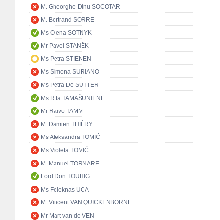
M. Gheorghe-Dinu SOCOTAR
M. Bertrand SORRE
Ms Olena SOTNYK
Mr Pavel STANĚK
Ms Petra STIENEN
Ms Simona SURIANO
Ms Petra De SUTTER
Ms Rita TAMAŠUNIENĖ
Mr Raivo TAMM
M. Damien THIÉRY
Ms Aleksandra TOMIĆ
Ms Violeta TOMIĆ
M. Manuel TORNARE
Lord Don TOUHIG
Ms Feleknas UCA
M. Vincent VAN QUICKENBORNE
Mr Mart van de VEN