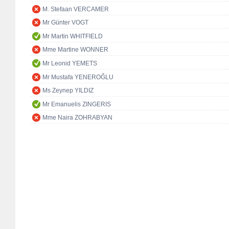
M. Stefaan VERCAMER
Mr Günter VOGT
Mr Martin WHITFIELD
Mme Martine WONNER
Mr Leonid YEMETS
Mr Mustafa YENEROĞLU
Ms Zeynep YILDIZ
Mr Emanuelis ZINGERIS
Mme Naira ZOHRABYAN