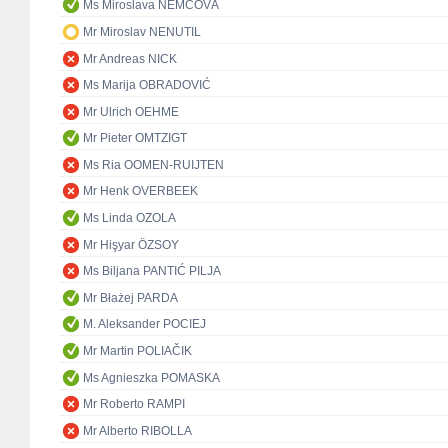
Ms Miroslava NĚMCOVÁ
Mr Miroslav NENUTIL
Mr Andreas NICK
Ms Marija OBRADOVIĆ
Mr Ulrich OEHME
Mr Pieter OMTZIGT
Ms Ria OOMEN-RUIJTEN
Mr Henk OVERBEEK
Ms Linda OZOLA
Mr Hişyar ÖZSOY
Ms Biljana PANTIĆ PILJA
Mr Błażej PARDA
M. Aleksander POCIEJ
Mr Martin POLIAČIK
Ms Agnieszka POMASKA
Mr Roberto RAMPI
Mr Alberto RIBOLLA