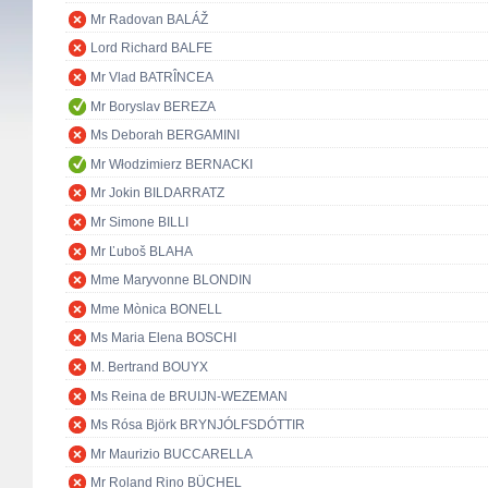
Mr Radovan BALÁŽ
Lord Richard BALFE
Mr Vlad BATRÎNCEA
Mr Boryslav BEREZA
Ms Deborah BERGAMINI
Mr Włodzimierz BERNACKI
Mr Jokin BILDARRATZ
Mr Simone BILLI
Mr Ľuboš BLAHA
Mme Maryvonne BLONDIN
Mme Mònica BONELL
Ms Maria Elena BOSCHI
M. Bertrand BOUYX
Ms Reina de BRUIJN-WEZEMAN
Ms Rósa Björk BRYNJÓLFSDÓTTIR
Mr Maurizio BUCCARELLA
Mr Roland Rino BÜCHEL