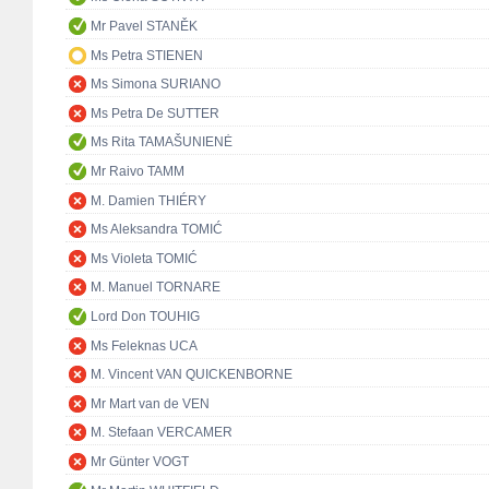
Mr Pavel STANĚK
Ms Petra STIENEN
Ms Simona SURIANO
Ms Petra De SUTTER
Ms Rita TAMAŠUNIENĖ
Mr Raivo TAMM
M. Damien THIÉRY
Ms Aleksandra TOMIĆ
Ms Violeta TOMIĆ
M. Manuel TORNARE
Lord Don TOUHIG
Ms Feleknas UCA
M. Vincent VAN QUICKENBORNE
Mr Mart van de VEN
M. Stefaan VERCAMER
Mr Günter VOGT