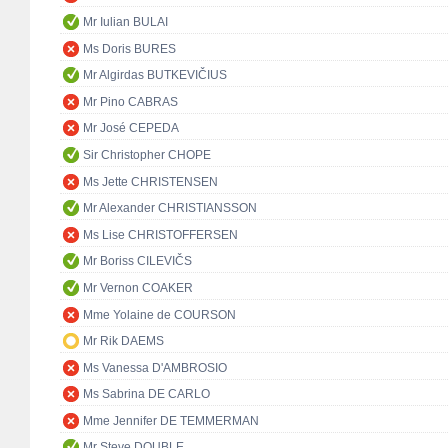
Mr Iulian BULAI
Ms Doris BURES
Mr Algirdas BUTKEVIČIUS
Mr Pino CABRAS
Mr José CEPEDA
Sir Christopher CHOPE
Ms Jette CHRISTENSEN
Mr Alexander CHRISTIANSSON
Ms Lise CHRISTOFFERSEN
Mr Boriss CILEVIČS
Mr Vernon COAKER
Mme Yolaine de COURSON
Mr Rik DAEMS
Ms Vanessa D'AMBROSIO
Ms Sabrina DE CARLO
Mme Jennifer DE TEMMERMAN
Mr Steve DOUBLE