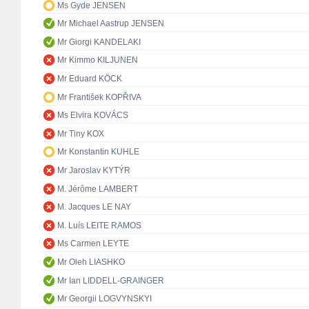
Ms Gyde JENSEN
Mr Michael Aastrup JENSEN
Mr Giorgi KANDELAKI
Mr Kimmo KILJUNEN
Mr Eduard KÖCK
Mr František KOPŘIVA
Ms Elvira KOVÁCS
Mr Tiny KOX
Mr Konstantin KUHLE
Mr Jaroslav KYTÝR
M. Jérôme LAMBERT
M. Jacques LE NAY
M. Luís LEITE RAMOS
Ms Carmen LEYTE
Mr Oleh LIASHKO
Mr Ian LIDDELL-GRAINGER
Mr Georgii LOGVYNSKYI