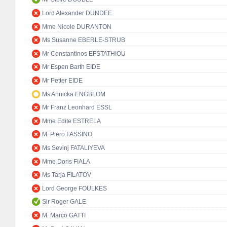
Lord Alexander DUNDEE
Mme Nicole DURANTON
Ms Susanne EBERLE-STRUB
Mr Constantinos EFSTATHIOU
Mr Espen Barth EIDE
Mr Petter EIDE
Ms Annicka ENGBLOM
Mr Franz Leonhard ESSL
Mme Edite ESTRELA
M. Piero FASSINO
Ms Sevinj FATALIYEVA
Mme Doris FIALA
Ms Tarja FILATOV
Lord George FOULKES
Sir Roger GALE
M. Marco GATTI