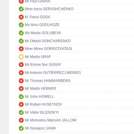
Mr Paul GAVAN
Mme Iryna GERASHCHENKO
M. Pavol GOGA
Ms Nino GOGUADZE
Ms Marija GOLUBEVA
Mr Oleksii GONCHARENKO
Mme Miren GORROTXATEGI
Mr Martin GRAF
Ms Emine Nur GÜNAY
Mr Antonio GUTIÉRREZ LIMONES
Mr Thomas HAMMARBERG
Mr Martin HEBNER
Mr John HOWELL
Mr Rafael HUSEYNOV
Mr Viktor IELENSKYI
Mr Momodou Malcolm JALLOW
Mr Grzegorz JANIK