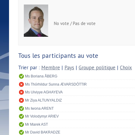
No vote / Pas de vote
Tous les participants au vote
Trier par :
Membre
|
Pays
|
Groupe politique
|
Choix
Ms Boriana ÅBERG
Ms Thórhildur Sunna ÆVARSDÓTTIR
Ms Ulviyye AGHAYEVA
Mr Ziya ALTUNYALDIZ
Ms Iwona ARENT
Mr Volodymyr ARIEV
Mr Marek AST
Mr David BAKRADZE