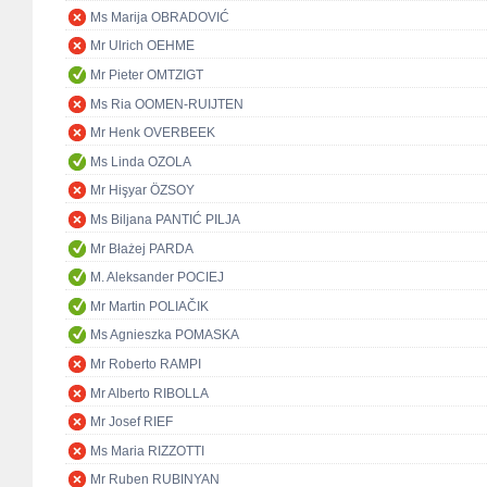
Ms Marija OBRADOVIĆ
Mr Ulrich OEHME
Mr Pieter OMTZIGT
Ms Ria OOMEN-RUIJTEN
Mr Henk OVERBEEK
Ms Linda OZOLA
Mr Hişyar ÖZSOY
Ms Biljana PANTIĆ PILJA
Mr Błażej PARDA
M. Aleksander POCIEJ
Mr Martin POLIAČIK
Ms Agnieszka POMASKA
Mr Roberto RAMPI
Mr Alberto RIBOLLA
Mr Josef RIEF
Ms Maria RIZZOTTI
Mr Ruben RUBINYAN