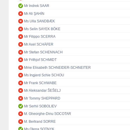
Mr Indrek SAAR
Mr Ali ŞAHİN
Ms Ulla SANDBÆK
Ms Selin SAYEK BÖKE
Mr Filippo SCERRA
Mr Axel SCHÄFER
Mr Stefan SCHENNACH
Mr Frithjof SCHMIDT
Mme Elisabeth SCHNEIDER-SCHNEITER
Ms Ingjerd Schie SCHOU
Mr Frank SCHWABE
Mr Aleksandar ŠEŠELJ
Mr Tommy SHEPPARD
Mr Serhii SOBOLIEV
M. Gheorghe-Dinu SOCOTAR
M. Bertrand SORRE
Ms Olena SOTNYK