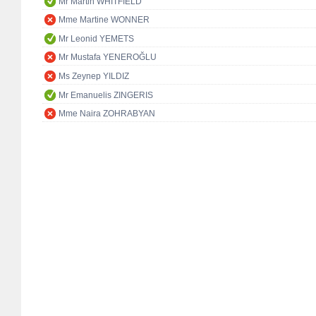
Mr Martin WHITFIELD
Mme Martine WONNER
Mr Leonid YEMETS
Mr Mustafa YENEROĞLU
Ms Zeynep YILDIZ
Mr Emanuelis ZINGERIS
Mme Naira ZOHRABYAN