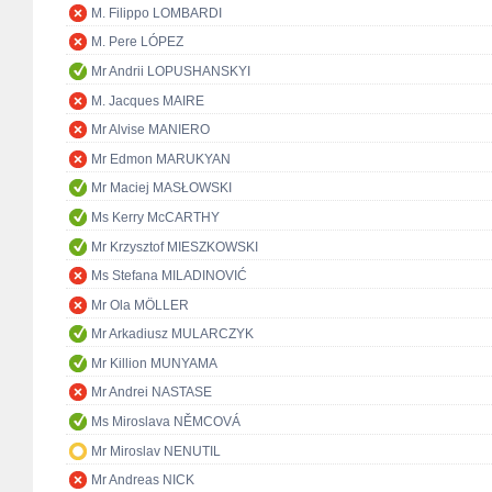
M. Filippo LOMBARDI
M. Pere LÓPEZ
Mr Andrii LOPUSHANSKYI
M. Jacques MAIRE
Mr Alvise MANIERO
Mr Edmon MARUKYAN
Mr Maciej MASŁOWSKI
Ms Kerry McCARTHY
Mr Krzysztof MIESZKOWSKI
Ms Stefana MILADINOVIĆ
Mr Ola MÖLLER
Mr Arkadiusz MULARCZYK
Mr Killion MUNYAMA
Mr Andrei NASTASE
Ms Miroslava NĚMCOVÁ
Mr Miroslav NENUTIL
Mr Andreas NICK