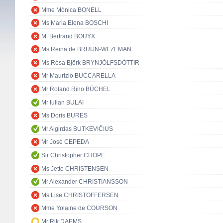
Mme Mònica BONELL
Ms Maria Elena BOSCHI
M. Bertrand BOUYX
Ms Reina de BRUIJN-WEZEMAN
Ms Rósa Björk BRYNJÓLFSDÓTTIR
Mr Maurizio BUCCARELLA
Mr Roland Rino BÜCHEL
Mr Iulian BULAI
Ms Doris BURES
Mr Algirdas BUTKEVIČIUS
Mr José CEPEDA
Sir Christopher CHOPE
Ms Jette CHRISTENSEN
Mr Alexander CHRISTIANSSON
Ms Lise CHRISTOFFERSEN
Mme Yolaine de COURSON
Mr Rik DAEMS