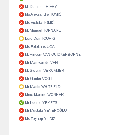
M. Damien THIÉRY
Ms Aleksandra TOMIĆ
Ms Violeta TOMIĆ
M. Manuel TORNARE
Lord Don TOUHIG
Ms Feleknas UCA
M. Vincent VAN QUICKENBORNE
Mr Mart van de VEN
M. Stefaan VERCAMER
Mr Günter VOGT
Mr Martin WHITFIELD
Mme Martine WONNER
Mr Leonid YEMETS
Mr Mustafa YENEROĞLU
Ms Zeynep YILDIZ