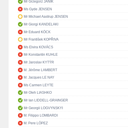
Mr Grzegorz JANIK
Ms Gyde JENSEN
Mr Michael Aastrup JENSEN
Mr Giorgi KANDELAKI
Mr Eduard KÖCK
Mr František KOPŘIVA
Ms Elvira KOVÁCS
Mr Konstantin KUHLE
Mr Jaroslav KYTÝR
M. Jérôme LAMBERT
M. Jacques LE NAY
Ms Carmen LEYTE
Mr Oleh LIASHKO
Mr Ian LIDDELL-GRAINGER
Mr Georgii LOGVYNSKYI
M. Filippo LOMBARDI
M. Pere LÓPEZ