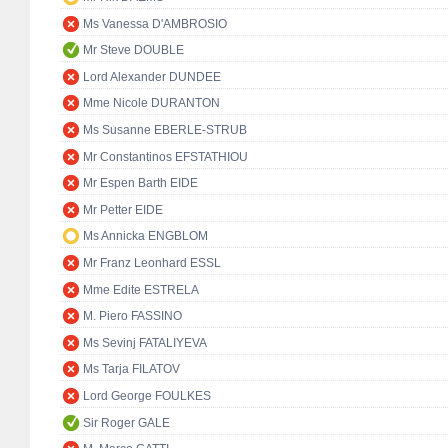
Ms Vanessa D'AMBROSIO
Mr Steve DOUBLE
Lord Alexander DUNDEE
Mme Nicole DURANTON
Ms Susanne EBERLE-STRUB
Mr Constantinos EFSTATHIOU
Mr Espen Barth EIDE
Mr Petter EIDE
Ms Annicka ENGBLOM
Mr Franz Leonhard ESSL
Mme Edite ESTRELA
M. Piero FASSINO
Ms Sevinj FATALIYEVA
Ms Tarja FILATOV
Lord George FOULKES
Sir Roger GALE