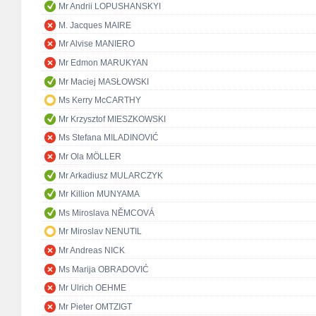
Mr Andrii LOPUSHANSKYI
M. Jacques MAIRE
Mr Alvise MANIERO
Mr Edmon MARUKYAN
Mr Maciej MASŁOWSKI
Ms Kerry McCARTHY
Mr Krzysztof MIESZKOWSKI
Ms Stefana MILADINOVIĆ
Mr Ola MÖLLER
Mr Arkadiusz MULARCZYK
Mr Killion MUNYAMA
Ms Miroslava NĚMCOVÁ
Mr Miroslav NENUTIL
Mr Andreas NICK
Ms Marija OBRADOVIĆ
Mr Ulrich OEHME
Mr Pieter OMTZIGT