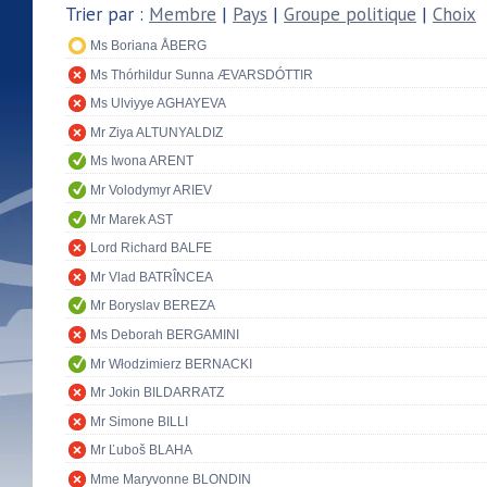
Trier par :
Membre
|
Pays
|
Groupe politique
|
Choix
Ms Boriana ÅBERG
Ms Thórhildur Sunna ÆVARSDÓTTIR
Ms Ulviyye AGHAYEVA
Mr Ziya ALTUNYALDIZ
Ms Iwona ARENT
Mr Volodymyr ARIEV
Mr Marek AST
Lord Richard BALFE
Mr Vlad BATRÎNCEA
Mr Boryslav BEREZA
Ms Deborah BERGAMINI
Mr Włodzimierz BERNACKI
Mr Jokin BILDARRATZ
Mr Simone BILLI
Mr Ľuboš BLAHA
Mme Maryvonne BLONDIN