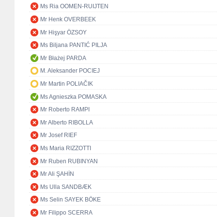
Ms Ria OOMEN-RUIJTEN
Mr Henk OVERBEEK
Mr Hişyar ÖZSOY
Ms Biljana PANTIĆ PILJA
Mr Błażej PARDA
M. Aleksander POCIEJ
Mr Martin POLIAČIK
Ms Agnieszka POMASKA
Mr Roberto RAMPI
Mr Alberto RIBOLLA
Mr Josef RIEF
Ms Maria RIZZOTTI
Mr Ruben RUBINYAN
Mr Ali ŞAHİN
Ms Ulla SANDBÆK
Ms Selin SAYEK BÖKE
Mr Filippo SCERRA