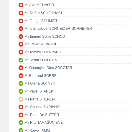
Mr Axel SCHÄFER
Mr Stefan SCHENNACH
Mr Frithjof SCHMIDT
Mme Elisabeth SCHNEIDER-SCHNEITER
Ms Ingjerd Schie SCHOU
Mr Frank SCHWABE
Mr Tommy SHEPPARD
Mr Serhii SOBOLIEV
M. Gheorghe-Dinu SOCOTAR
M. Bertrand SORRE
Ms Olena SOTNYK
Mr Pavel STANĚK
Ms Petra STIENEN
Ms Simona SURIANO
Ms Petra De SUTTER
Ms Rita TAMAŠUNIENĖ
Mr Raivo TAMM