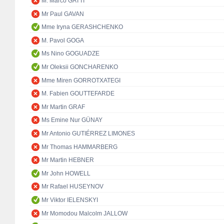
M. Marco GATTI
Mr Paul GAVAN
Mme Iryna GERASHCHENKO
M. Pavol GOGA
Ms Nino GOGUADZE
Mr Oleksii GONCHARENKO
Mme Miren GORROTXATEGI
M. Fabien GOUTTEFARDE
Mr Martin GRAF
Ms Emine Nur GÜNAY
Mr Antonio GUTIÉRREZ LIMONES
Mr Thomas HAMMARBERG
Mr Martin HEBNER
Mr John HOWELL
Mr Rafael HUSEYNOV
Mr Viktor IELENSKYI
Mr Momodou Malcolm JALLOW