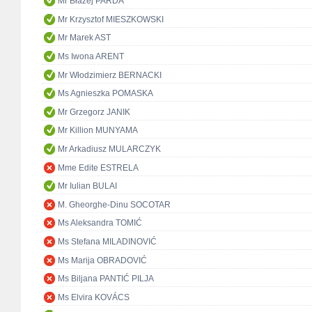
Mr Błażej PARDA
Mr Krzysztof MIESZKOWSKI
Mr Marek AST
Ms Iwona ARENT
Mr Włodzimierz BERNACKI
Ms Agnieszka POMASKA
Mr Grzegorz JANIK
Mr Killion MUNYAMA
Mr Arkadiusz MULARCZYK
Mme Edite ESTRELA
Mr Iulian BULAI
M. Gheorghe-Dinu SOCOTAR
Ms Aleksandra TOMIĆ
Ms Stefana MILADINOVIĆ
Ms Marija OBRADOVIĆ
Ms Biljana PANTIĆ PILJA
Ms Elvira KOVÁCS