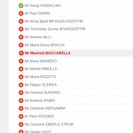
Mr Giorgi KANDELAKI
Mr Paul GAVAN
Ms Rósa Björk BRYNJÓLFSDÓTTIR
Ms Thórhildur Sunna ÆVARSDÓTTIR
Mr Simone BILLI
Ms Maria Elena BOSCHI
Mr Maurizio BUCCARELLA
Mr Alvise MANIERO
Mr Alberto RIBOLLA
Ms Maria RIZZOTTI
Mr Filippo SCERRA
Ms Simona SURIANO
Mr Roberto RAMPI
Ms Deborah BERGAMINI
M. Piero FASSINO
Ms Susanne EBERLE-STRUB
Mr Günter VOGT