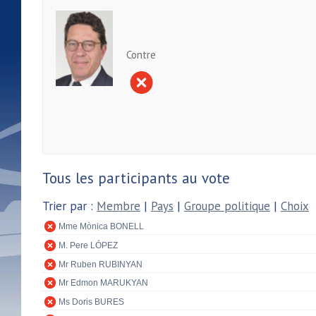
Contre
Tous les participants au vote
Trier par :
Membre
|
Pays
|
Groupe politique
|
Choix
Mme Mònica BONELL
M. Pere LÓPEZ
Mr Ruben RUBINYAN
Mr Edmon MARUKYAN
Ms Doris BURES