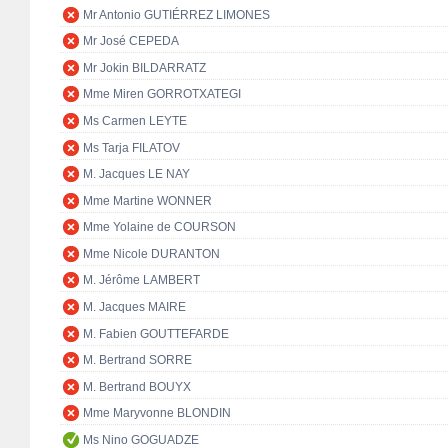
Mr Antonio GUTIÉRREZ LIMONES
Mr José CEPEDA
Mr Jokin BILDARRATZ
Mme Miren GORROTXATEGI
Ms Carmen LEYTE
Ms Tarja FILATOV
M. Jacques LE NAY
Mme Martine WONNER
Mme Yolaine de COURSON
Mme Nicole DURANTON
M. Jérôme LAMBERT
M. Jacques MAIRE
M. Fabien GOUTTEFARDE
M. Bertrand SORRE
M. Bertrand BOUYX
Mme Maryvonne BLONDIN
Ms Nino GOGUADZE