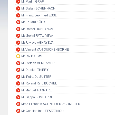
Mr Martin GRAF
Mr Stefan SCHENNACH
Mr Franz Leonhard ESSL
Mr Eduard KÖCK
Mr Rafael HUSEYNOV
Ms Sevinj FATALIYEVA
Ms Ulviyye AGHAYEVA
M. Vincent VAN QUICKENBORNE
Mr Rik DAEMS
M. Stefaan VERCAMER
M. Damien THIÉRY
Ms Petra De SUTTER
Mr Roland Rino BÜCHEL
M. Manuel TORNARE
M. Filippo LOMBARDI
Mme Elisabeth SCHNEIDER-SCHNEITER
Mr Constantinos EFSTATHIOU