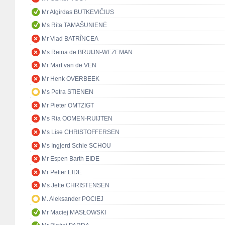
Mr Algirdas BUTKEVIČIUS
Ms Rita TAMAŠUNIENĖ
Mr Vlad BATRÎNCEA
Ms Reina de BRUIJN-WEZEMAN
Mr Mart van de VEN
Mr Henk OVERBEEK
Ms Petra STIENEN
Mr Pieter OMTZIGT
Ms Ria OOMEN-RUIJTEN
Ms Lise CHRISTOFFERSEN
Ms Ingjerd Schie SCHOU
Mr Espen Barth EIDE
Mr Petter EIDE
Ms Jette CHRISTENSEN
M. Aleksander POCIEJ
Mr Maciej MASŁOWSKI