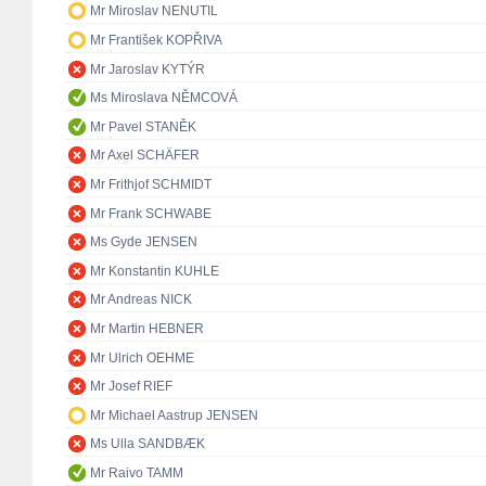
Mr Miroslav NENUTIL
Mr František KOPŘIVA
Mr Jaroslav KYTÝR
Ms Miroslava NĚMCOVÁ
Mr Pavel STANĚK
Mr Axel SCHÄFER
Mr Frithjof SCHMIDT
Mr Frank SCHWABE
Ms Gyde JENSEN
Mr Konstantin KUHLE
Mr Andreas NICK
Mr Martin HEBNER
Mr Ulrich OEHME
Mr Josef RIEF
Mr Michael Aastrup JENSEN
Ms Ulla SANDBÆK
Mr Raivo TAMM