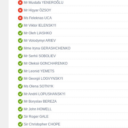
Mr Mustafa YENEROĞLU
Mr Hişyar ÖZSOY
Ms Feleknas UCA
Mr Viktor IELENSKYI
Mr Oleh LIASHKO
Mr Volodymyr ARIEV
Mme Iryna GERASHCHENKO
Mr Serhii SOBOLIEV
Mr Oleksii GONCHARENKO
Mr Leonid YEMETS
Mr Georgii LOGVYNSKYI
Ms Olena SOTNYK
Mr Andrii LOPUSHANSKYI
Mr Boryslav BEREZA
Mr John HOWELL
Sir Roger GALE
Sir Christopher CHOPE