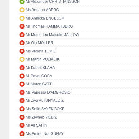
Mr Alexander CHRISTIANSSON
Ms Boriana ÅBERG
Ms Annicka ENGBLOM
Mr Thomas HAMMARBERG
Mr Momodou Malcolm JALLOW
Mr Ola MÖLLER
Ms Violeta TOMIĆ
Mr Martin POLIAČIK
Mr Ľuboš BLAHA
M. Pavol GOGA
M. Marco GATTI
Ms Vanessa D'AMBROSIO
Mr Ziya ALTUNYALDIZ
Ms Selin SAYEK BÖKE
Ms Zeynep YILDIZ
Mr Ali ŞAHİN
Ms Emine Nur GÜNAY