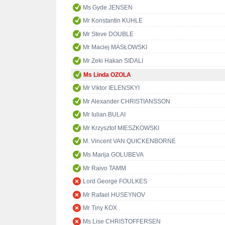
Ms Gyde JENSEN
Mr Konstantin KUHLE
Mr Steve DOUBLE
Mr Maciej MASŁOWSKI
Mr Zeki Hakan SIDALI
Ms Linda OZOLA
Mr Viktor IELENSKYI
Mr Alexander CHRISTIANSSON
Mr Iulian BULAI
Mr Krzysztof MIESZKOWSKI
M. Vincent VAN QUICKENBORNE
Ms Marija GOLUBEVA
Mr Raivo TAMM
Lord George FOULKES
Mr Rafael HUSEYNOV
Mr Tiny KOX
Ms Lise CHRISTOFFERSEN