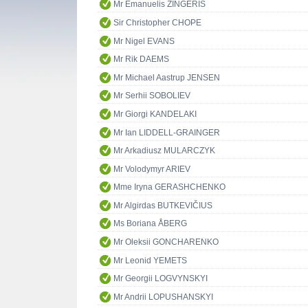
Mr Emanuelis ZINGERIS
Sir Christopher CHOPE
Mr Nigel EVANS
Mr Rik DAEMS
Mr Michael Aastrup JENSEN
Mr Serhii SOBOLIEV
Mr Giorgi KANDELAKI
Mr Ian LIDDELL-GRAINGER
Mr Arkadiusz MULARCZYK
Mr Volodymyr ARIEV
Mme Iryna GERASHCHENKO
Mr Algirdas BUTKEVIČIUS
Ms Boriana ÅBERG
Mr Oleksii GONCHARENKO
Mr Leonid YEMETS
Mr Georgii LOGVYNSKYI
Mr Andrii LOPUSHANSKYI