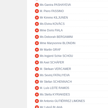
Ms Ganira PASHAYEVA
M. Piero FASSINO
Mr Kimmo KILJUNEN
Ms Elvira KOVÁCS
Mme Doris FIALA
Ms Deborah BERGAMINI
Mme Maryvonne BLONDIN
Mr Martin GRAF
Ms Ingjerd Schie SCHOU
Mr Axel SCHÄFER
M. Stefaan VERCAMER
Ms Sevinj FATALIYEVA
Mr Stefan SCHENNACH
M. Luís LEITE RAMOS
Ms Stella KYRIAKIDES
Mr Antonio GUTIÉRREZ LIMONES
Mr Ľuboš BLAHA