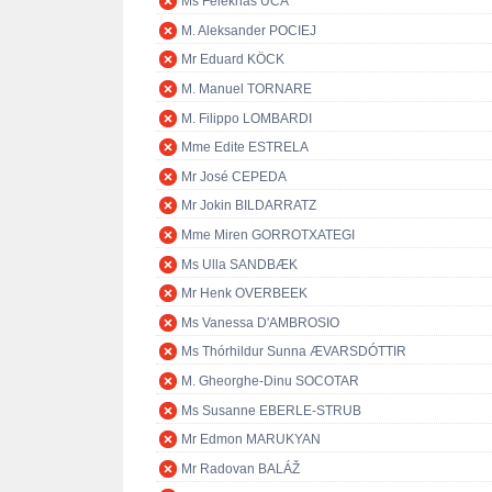
Ms Feleknas UCA
M. Aleksander POCIEJ
Mr Eduard KÖCK
M. Manuel TORNARE
M. Filippo LOMBARDI
Mme Edite ESTRELA
Mr José CEPEDA
Mr Jokin BILDARRATZ
Mme Miren GORROTXATEGI
Ms Ulla SANDBÆK
Mr Henk OVERBEEK
Ms Vanessa D'AMBROSIO
Ms Thórhildur Sunna ÆVARSDÓTTIR
M. Gheorghe-Dinu SOCOTAR
Ms Susanne EBERLE-STRUB
Mr Edmon MARUKYAN
Mr Radovan BALÁŽ