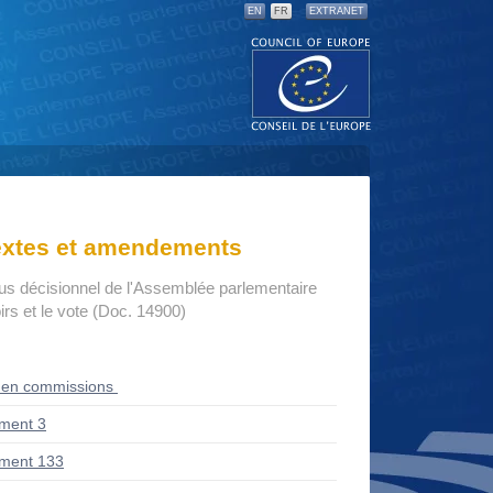
EN
FR
EXTRANET
textes et amendements
us décisionnel de l'Assemblée parlementaire
rs et le vote (Doc. 14900)
 en commissions
ment 3
ment 133