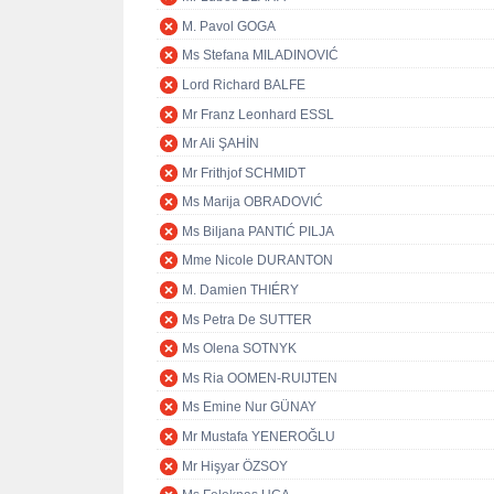
M. Pavol GOGA
Ms Stefana MILADINOVIĆ
Lord Richard BALFE
Mr Franz Leonhard ESSL
Mr Ali ŞAHİN
Mr Frithjof SCHMIDT
Ms Marija OBRADOVIĆ
Ms Biljana PANTIĆ PILJA
Mme Nicole DURANTON
M. Damien THIÉRY
Ms Petra De SUTTER
Ms Olena SOTNYK
Ms Ria OOMEN-RUIJTEN
Ms Emine Nur GÜNAY
Mr Mustafa YENEROĞLU
Mr Hişyar ÖZSOY