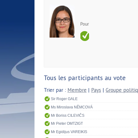
Pour
Tous les participants au vote
Trier par :
Membre
|
Pays
|
Groupe politi
Sir Roger GALE
Ms Miroslava NĚMCOVÁ
Mr Boriss CILEVIČS
Mr Pieter OMTZIGT
Mr Egidijus VAREIKIS