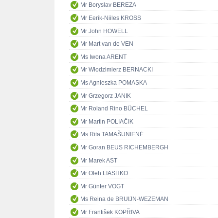
Mr Boryslav BEREZA
Mr Eerik-Niiles KROSS
Mr John HOWELL
Mr Mart van de VEN
Ms Iwona ARENT
Mr Włodzimierz BERNACKI
Ms Agnieszka POMASKA
Mr Grzegorz JANIK
Mr Roland Rino BÜCHEL
Mr Martin POLIAČIK
Ms Rita TAMAŠUNIENĖ
Mr Goran BEUS RICHEMBERGH
Mr Marek AST
Mr Oleh LIASHKO
Mr Günter VOGT
Ms Reina de BRUIJN-WEZEMAN
Mr František KOPŘIVA