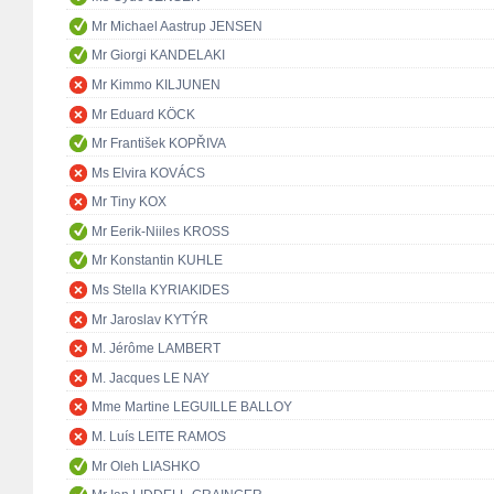
Mr Michael Aastrup JENSEN
Mr Giorgi KANDELAKI
Mr Kimmo KILJUNEN
Mr Eduard KÖCK
Mr František KOPŘIVA
Ms Elvira KOVÁCS
Mr Tiny KOX
Mr Eerik-Niiles KROSS
Mr Konstantin KUHLE
Ms Stella KYRIAKIDES
Mr Jaroslav KYTÝR
M. Jérôme LAMBERT
M. Jacques LE NAY
Mme Martine LEGUILLE BALLOY
M. Luís LEITE RAMOS
Mr Oleh LIASHKO