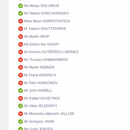
Ms Marija GOLUBEVA
Mr Oleksii GONCHARENKO
Mme Miren GORROTXATEGI
M. Fabien GOUTTEFARDE
Mr Martin GRAF
Ms Emine Nur GÜNAY
Mr Antonio GUTIÉRREZ LIMONES
Mr Thomas HAMMARBERG
Mr Martin HEBNER
Mr Frank HEINRICH
Mr Petri HONKONEN
Mr John HOWELL
Mr Rafael HUSEYNOV
Mr Viktor IELENSKYI
Mr Momodou Malcolm JALLOW
Mr Grzegorz JANIK
Ms Gyde JENSEN