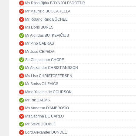
Ms Rósa Björk BRYNJÓLFSDÓTTIR
Mr Maurizio BUCCARELLA
Mr Roland Rino BÜCHEL
Ms Doris BURES
Mr Algirdas BUTKEVIČIUS
Mr Pino CABRAS
Mr José CEPEDA
Sir Christopher CHOPE
Mr Alexander CHRISTIANSSON
Ms Lise CHRISTOFFERSEN
Mr Boriss CILEVIČS
Mme Yolaine de COURSON
Mr Rik DAEMS
Ms Vanessa D'AMBROSIO
Ms Sabrina DE CARLO
Mr Steve DOUBLE
Lord Alexander DUNDEE