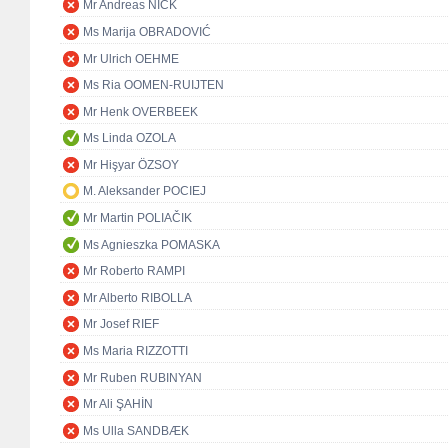
Mr Andreas NICK
Ms Marija OBRADOVIĆ
Mr Ulrich OEHME
Ms Ria OOMEN-RUIJTEN
Mr Henk OVERBEEK
Ms Linda OZOLA
Mr Hişyar ÖZSOY
M. Aleksander POCIEJ
Mr Martin POLIAČIK
Ms Agnieszka POMASKA
Mr Roberto RAMPI
Mr Alberto RIBOLLA
Mr Josef RIEF
Ms Maria RIZZOTTI
Mr Ruben RUBINYAN
Mr Ali ŞAHİN
Ms Ulla SANDBÆK