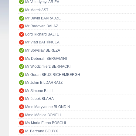
Mr Volodymyr ARIEV
Mr Marek AST
Mr David BAKRADZE
Mr Radovan BALÁŽ
Lord Richard BALFE
Mr Vlad BATRÎNCEA
Mr Boryslav BEREZA
Ms Deborah BERGAMINI
Mr Włodzimierz BERNACKI
Mr Goran BEUS RICHEMBERGH
Mr Jokin BILDARRATZ
Mr Simone BILLI
Mr Ľuboš BLAHA
Mme Maryvonne BLONDIN
Mme Mònica BONELL
Ms Maria Elena BOSCHI
M. Bertrand BOUYX