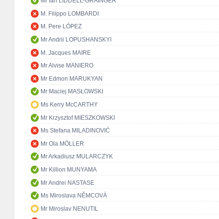
Mr Ian LIDDELL-GRAINGER
M. Filippo LOMBARDI
M. Pere LÓPEZ
Mr Andrii LOPUSHANSKYI
M. Jacques MAIRE
Mr Alvise MANIERO
Mr Edmon MARUKYAN
Mr Maciej MASŁOWSKI
Ms Kerry McCARTHY
Mr Krzysztof MIESZKOWSKI
Ms Stefana MILADINOVIĆ
Mr Ola MÖLLER
Mr Arkadiusz MULARCZYK
Mr Killion MUNYAMA
Mr Andrei NASTASE
Ms Miroslava NĚMCOVÁ
Mr Miroslav NENUTIL