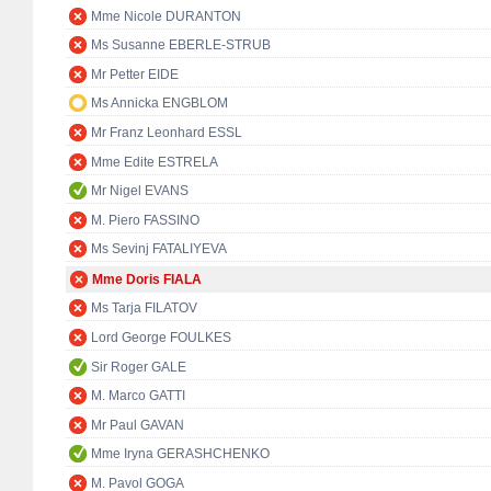
Mme Nicole DURANTON
Ms Susanne EBERLE-STRUB
Mr Petter EIDE
Ms Annicka ENGBLOM
Mr Franz Leonhard ESSL
Mme Edite ESTRELA
Mr Nigel EVANS
M. Piero FASSINO
Ms Sevinj FATALIYEVA
Mme Doris FIALA
Ms Tarja FILATOV
Lord George FOULKES
Sir Roger GALE
M. Marco GATTI
Mr Paul GAVAN
Mme Iryna GERASHCHENKO
M. Pavol GOGA