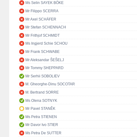
Ms Selin SAYEK BÖKE
Mr Filippo SCERRA
Mr Axel SCHÄFER
Mr Stefan SCHENNACH
Mr Frithjof SCHMIDT
Ms Ingjerd Schie SCHOU
Mr Frank SCHWABE
Mr Aleksandar ŠEŠELJ
Mr Tommy SHEPPARD
Mr Serhii SOBOLIEV
M. Gheorghe-Dinu SOCOTAR
M. Bertrand SORRE
Ms Olena SOTNYK
Mr Pavel STANĚK
Ms Petra STIENEN
Mr Davor Ivo STIER
Ms Petra De SUTTER