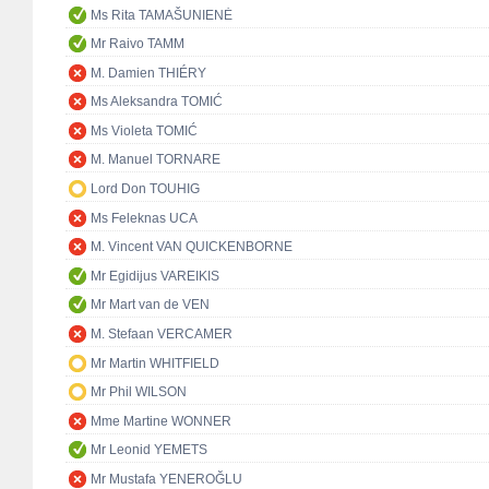
Ms Rita TAMAŠUNIENĖ
Mr Raivo TAMM
M. Damien THIÉRY
Ms Aleksandra TOMIĆ
Ms Violeta TOMIĆ
M. Manuel TORNARE
Lord Don TOUHIG
Ms Feleknas UCA
M. Vincent VAN QUICKENBORNE
Mr Egidijus VAREIKIS
Mr Mart van de VEN
M. Stefaan VERCAMER
Mr Martin WHITFIELD
Mr Phil WILSON
Mme Martine WONNER
Mr Leonid YEMETS
Mr Mustafa YENEROĞLU