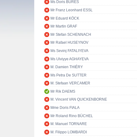
Ms Doris BURES
Mr Franz Leonhard ESSL
Mr Eduard KÖCK
Mr Martin GRAF
Mr Stefan SCHENNACH
Mr Rafael HUSEYNOV
Ms Sevinj FATALIYEVA
Ms Ulviyye AGHAYEVA
M. Damien THIÉRY
Ms Petra De SUTTER
M. Stefaan VERCAMER
Mr Rik DAEMS
M. Vincent VAN QUICKENBORNE
Mme Doris FIALA
Mr Roland Rino BÜCHEL
M. Manuel TORNARE
M. Filippo LOMBARDI