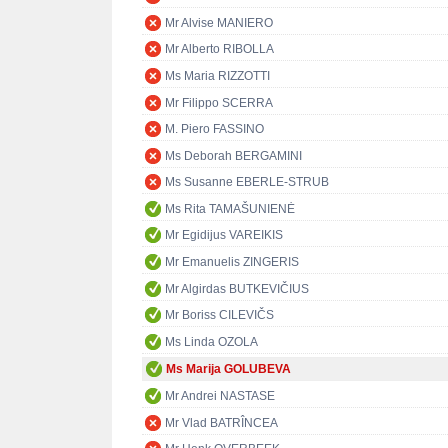
Mr Alvise MANIERO
Mr Alberto RIBOLLA
Ms Maria RIZZOTTI
Mr Filippo SCERRA
M. Piero FASSINO
Ms Deborah BERGAMINI
Ms Susanne EBERLE-STRUB
Ms Rita TAMAŠUNIENĖ
Mr Egidijus VAREIKIS
Mr Emanuelis ZINGERIS
Mr Algirdas BUTKEVIČIUS
Mr Boriss CILEVIČS
Ms Linda OZOLA
Ms Marija GOLUBEVA
Mr Andrei NASTASE
Mr Vlad BATRÎNCEA