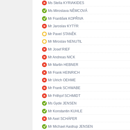
Ms Stella KYRIAKIDES
Ms Miroslava NĚMCOVÁ
Mr František KOPŘIVA
Mr Jaroslav KYTÝR
Mr Pavel STANĚK
Mr Miroslav NENUTIL
Mr Josef RIEF
Mr Andreas NICK
Mr Martin HEBNER
Mr Frank HEINRICH
Mr Ulrich OEHME
Mr Frank SCHWABE
Mr Frithjof SCHMIDT
Ms Gyde JENSEN
Mr Konstantin KUHLE
Mr Axel SCHÄFER
Mr Michael Aastrup JENSEN