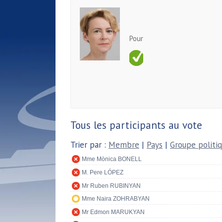
Pour
Tous les participants au vote
Trier par :
Membre
|
Pays
|
Groupe politi
Mme Mònica BONELL
M. Pere LÓPEZ
Mr Ruben RUBINYAN
Mme Naira ZOHRABYAN
Mr Edmon MARUKYAN