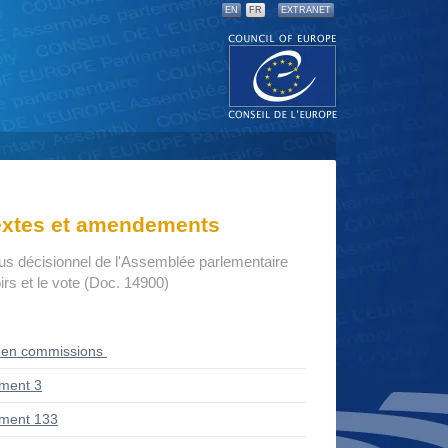
EN
FR
EXTRANET
textes et amendements
us décisionnel de l'Assemblée parlementaire
rs et le vote (Doc. 14900)
 en commissions
ment 3
ment 133