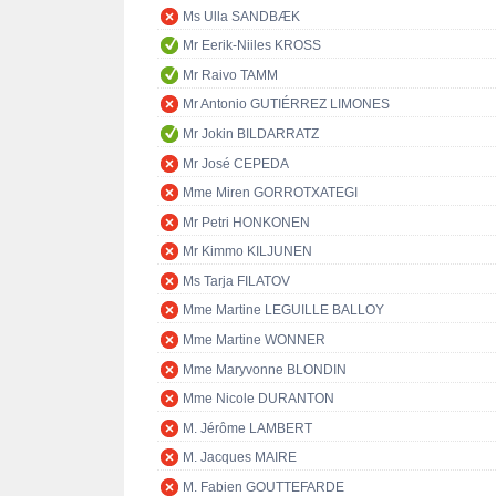
Ms Ulla SANDBÆK
Mr Eerik-Niiles KROSS
Mr Raivo TAMM
Mr Antonio GUTIÉRREZ LIMONES
Mr Jokin BILDARRATZ
Mr José CEPEDA
Mme Miren GORROTXATEGI
Mr Petri HONKONEN
Mr Kimmo KILJUNEN
Ms Tarja FILATOV
Mme Martine LEGUILLE BALLOY
Mme Martine WONNER
Mme Maryvonne BLONDIN
Mme Nicole DURANTON
M. Jérôme LAMBERT
M. Jacques MAIRE
M. Fabien GOUTTEFARDE