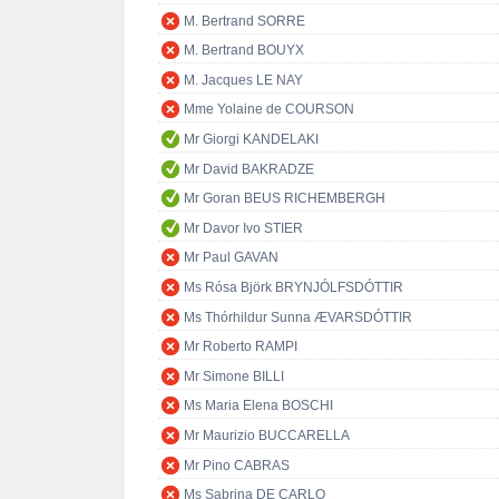
M. Bertrand SORRE
M. Bertrand BOUYX
M. Jacques LE NAY
Mme Yolaine de COURSON
Mr Giorgi KANDELAKI
Mr David BAKRADZE
Mr Goran BEUS RICHEMBERGH
Mr Davor Ivo STIER
Mr Paul GAVAN
Ms Rósa Björk BRYNJÓLFSDÓTTIR
Ms Thórhildur Sunna ÆVARSDÓTTIR
Mr Roberto RAMPI
Mr Simone BILLI
Ms Maria Elena BOSCHI
Mr Maurizio BUCCARELLA
Mr Pino CABRAS
Ms Sabrina DE CARLO