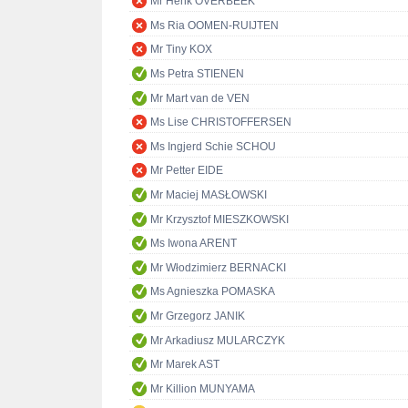
Mr Henk OVERBEEK
Ms Ria OOMEN-RUIJTEN
Mr Tiny KOX
Ms Petra STIENEN
Mr Mart van de VEN
Ms Lise CHRISTOFFERSEN
Ms Ingjerd Schie SCHOU
Mr Petter EIDE
Mr Maciej MASŁOWSKI
Mr Krzysztof MIESZKOWSKI
Ms Iwona ARENT
Mr Włodzimierz BERNACKI
Ms Agnieszka POMASKA
Mr Grzegorz JANIK
Mr Arkadiusz MULARCZYK
Mr Marek AST
Mr Killion MUNYAMA