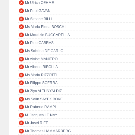
Mr Ulrich OEHME
Mr Paul GAVAN
Mr Simone BILLI
Ms Maria Elena BOSCHI
Mr Maurizio BUCCARELLA
Mr Pino CABRAS
Ms Sabrina DE CARLO
Mr Alvise MANIERO
Mr Alberto RIBOLLA
Ms Maria RIZZOTTI
Mr Filippo SCERRA
Mr Ziya ALTUNYALDIZ
Ms Selin SAYEK BÖKE
Mr Roberto RAMPI
M. Jacques LE NAY
Mr Josef RIEF
Mr Thomas HAMMARBERG