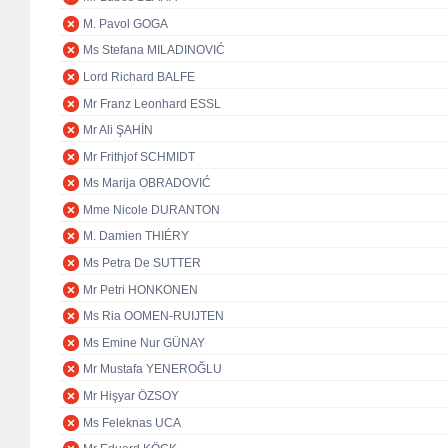
M. Pavol GOGA
Ms Stefana MILADINOVIĆ
Lord Richard BALFE
Mr Franz Leonhard ESSL
Mr Ali ŞAHİN
Mr Frithjof SCHMIDT
Ms Marija OBRADOVIĆ
Mme Nicole DURANTON
M. Damien THIÉRY
Ms Petra De SUTTER
Mr Petri HONKONEN
Ms Ria OOMEN-RUIJTEN
Ms Emine Nur GÜNAY
Mr Mustafa YENEROĞLU
Mr Hişyar ÖZSOY
Ms Feleknas UCA