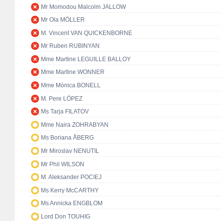
Mr Momodou Malcolm JALLOW
Mr Ola MÖLLER
M. Vincent VAN QUICKENBORNE
Mr Ruben RUBINYAN
Mme Martine LEGUILLE BALLOY
Mme Martine WONNER
Mme Mònica BONELL
M. Pere LÓPEZ
Ms Tarja FILATOV
Mme Naira ZOHRABYAN
Ms Boriana ÅBERG
Mr Miroslav NENUTIL
Mr Phil WILSON
M. Aleksander POCIEJ
Ms Kerry McCARTHY
Ms Annicka ENGBLOM
Lord Don TOUHIG