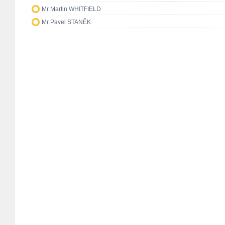
Mr Martin WHITFIELD
Mr Pavel STANĚK