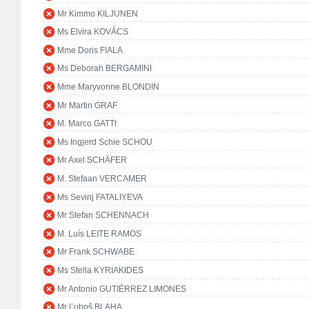
Mr Kimmo KILJUNEN
Ms Elvira KOVÁCS
Mme Doris FIALA
Ms Deborah BERGAMINI
Mme Maryvonne BLONDIN
Mr Martin GRAF
M. Marco GATTI
Ms Ingjerd Schie SCHOU
Mr Axel SCHÄFER
M. Stefaan VERCAMER
Ms Sevinj FATALIYEVA
Mr Stefan SCHENNACH
M. Luís LEITE RAMOS
Mr Frank SCHWABE
Ms Stella KYRIAKIDES
Mr Antonio GUTIÉRREZ LIMONES
Mr Ľuboš BLAHA