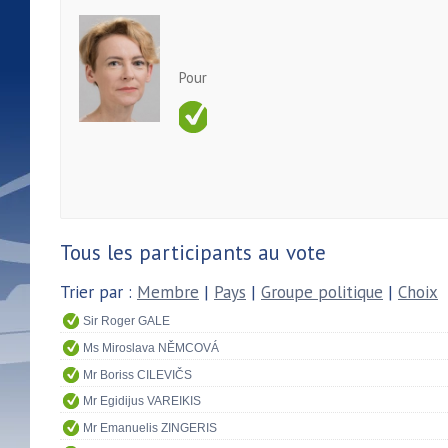
Pour
Tous les participants au vote
Trier par :
Membre
|
Pays
|
Groupe politique
|
Choix
Sir Roger GALE
Ms Miroslava NĚMCOVÁ
Mr Boriss CILEVIČS
Mr Egidijus VAREIKIS
Mr Emanuelis ZINGERIS