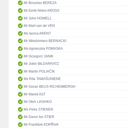
Mr Boryslav BEREZA
Mr Eerik-Niiles KROSS
Mr John HOWELL
Mr Mart van de VEN
Ms Iwona ARENT
Mr Włodzimierz BERNACKI
Ms Agnieszka POMASKA
Mr Grzegorz JANIK
Mr Jokin BILDARRATZ
Mr Martin POLIAČIK
Ms Rita TAMAŠUNIENĖ
Mr Goran BEUS RICHEMBERGH
Mr Marek AST
Mr Oleh LIASHKO
Ms Petra STIENEN
Mr Davor Ivo STIER
Mr František KOPŘIVA