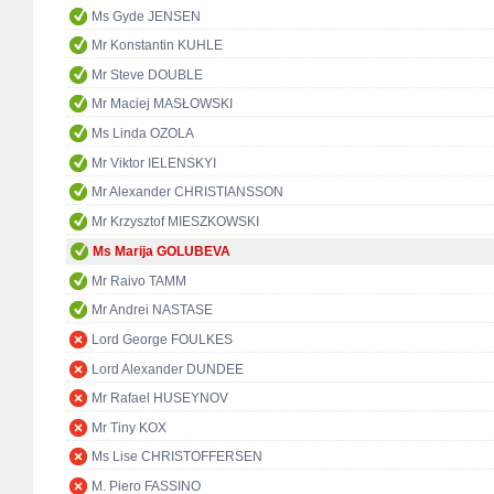
Ms Gyde JENSEN
Mr Konstantin KUHLE
Mr Steve DOUBLE
Mr Maciej MASŁOWSKI
Ms Linda OZOLA
Mr Viktor IELENSKYI
Mr Alexander CHRISTIANSSON
Mr Krzysztof MIESZKOWSKI
Ms Marija GOLUBEVA
Mr Raivo TAMM
Mr Andrei NASTASE
Lord George FOULKES
Lord Alexander DUNDEE
Mr Rafael HUSEYNOV
Mr Tiny KOX
Ms Lise CHRISTOFFERSEN
M. Piero FASSINO