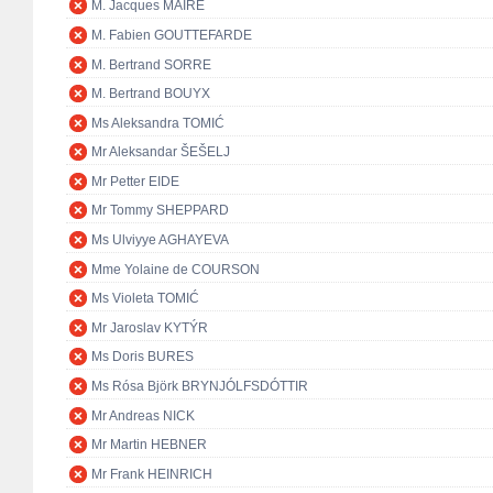
M. Jacques MAIRE
M. Fabien GOUTTEFARDE
M. Bertrand SORRE
M. Bertrand BOUYX
Ms Aleksandra TOMIĆ
Mr Aleksandar ŠEŠELJ
Mr Petter EIDE
Mr Tommy SHEPPARD
Ms Ulviyye AGHAYEVA
Mme Yolaine de COURSON
Ms Violeta TOMIĆ
Mr Jaroslav KYTÝR
Ms Doris BURES
Ms Rósa Björk BRYNJÓLFSDÓTTIR
Mr Andreas NICK
Mr Martin HEBNER
Mr Frank HEINRICH