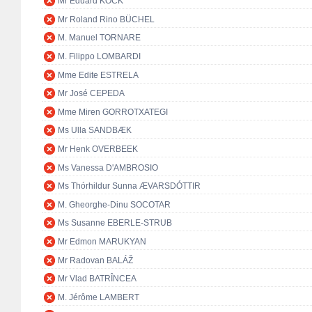
Mr Eduard KÖCK
Mr Roland Rino BÜCHEL
M. Manuel TORNARE
M. Filippo LOMBARDI
Mme Edite ESTRELA
Mr José CEPEDA
Mme Miren GORROTXATEGI
Ms Ulla SANDBÆK
Mr Henk OVERBEEK
Ms Vanessa D'AMBROSIO
Ms Thórhildur Sunna ÆVARSDÓTTIR
M. Gheorghe-Dinu SOCOTAR
Ms Susanne EBERLE-STRUB
Mr Edmon MARUKYAN
Mr Radovan BALÁŽ
Mr Vlad BATRÎNCEA
M. Jérôme LAMBERT