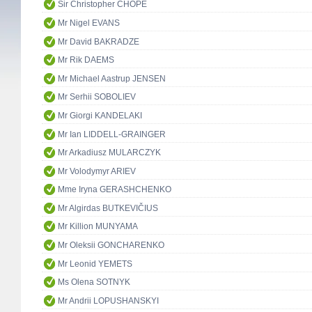
Sir Christopher CHOPE
Mr Nigel EVANS
Mr David BAKRADZE
Mr Rik DAEMS
Mr Michael Aastrup JENSEN
Mr Serhii SOBOLIEV
Mr Giorgi KANDELAKI
Mr Ian LIDDELL-GRAINGER
Mr Arkadiusz MULARCZYK
Mr Volodymyr ARIEV
Mme Iryna GERASHCHENKO
Mr Algirdas BUTKEVIČIUS
Mr Killion MUNYAMA
Mr Oleksii GONCHARENKO
Mr Leonid YEMETS
Ms Olena SOTNYK
Mr Andrii LOPUSHANSKYI