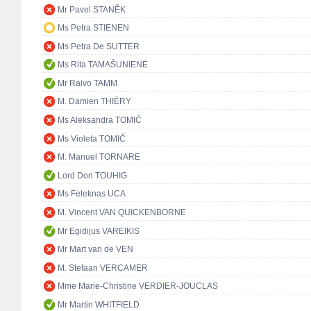
Mr Pavel STANĚK
Ms Petra STIENEN
Ms Petra De SUTTER
Ms Rita TAMAŠUNIENĖ
Mr Raivo TAMM
M. Damien THIÉRY
Ms Aleksandra TOMIĆ
Ms Violeta TOMIĆ
M. Manuel TORNARE
Lord Don TOUHIG
Ms Feleknas UCA
M. Vincent VAN QUICKENBORNE
Mr Egidijus VAREIKIS
Mr Mart van de VEN
M. Stefaan VERCAMER
Mme Marie-Christine VERDIER-JOUCLAS
Mr Martin WHITFIELD