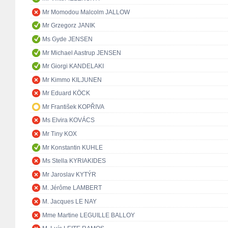
Mr Momodou Malcolm JALLOW
Mr Grzegorz JANIK
Ms Gyde JENSEN
Mr Michael Aastrup JENSEN
Mr Giorgi KANDELAKI
Mr Kimmo KILJUNEN
Mr Eduard KÖCK
Mr František KOPŘIVA
Ms Elvira KOVÁCS
Mr Tiny KOX
Mr Konstantin KUHLE
Ms Stella KYRIAKIDES
Mr Jaroslav KYTÝR
M. Jérôme LAMBERT
M. Jacques LE NAY
Mme Martine LEGUILLE BALLOY