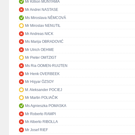
Mr Killion MUNYAMA
Mr Andrei NASTASE
Ms Miroslava NĚMCOVÁ
Mr Miroslav NENUTIL
Mr Andreas NICK
Ms Marija OBRADOVIĆ
Mr Ulrich OEHME
Mr Pieter OMTZIGT
Ms Ria OOMEN-RUIJTEN
Mr Henk OVERBEEK
Mr Hişyar ÖZSOY
M. Aleksander POCIEJ
Mr Martin POLIAČIK
Ms Agnieszka POMASKA
Mr Roberto RAMPI
Mr Alberto RIBOLLA
Mr Josef RIEF