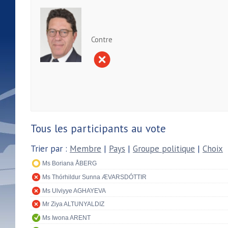
Contre
Tous les participants au vote
Trier par :
Membre
|
Pays
|
Groupe politique
|
Choix
Ms Boriana ÅBERG
Ms Thórhildur Sunna ÆVARSDÓTTIR
Ms Ulviyye AGHAYEVA
Mr Ziya ALTUNYALDIZ
Ms Iwona ARENT