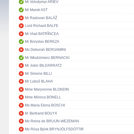
Mr Volodymyr ARIEV
Mr Marek AST
Mr Radovan BALÁŽ
Lord Richard BALFE
Mr Vlad BATRÎNCEA
Mr Boryslav BEREZA
Ms Deborah BERGAMINI
Mr Włodzimierz BERNACKI
Mr Jokin BILDARRATZ
Mr Simone BILLI
Mr Ľuboš BLAHA
Mme Maryvonne BLONDIN
Mme Mònica BONELL
Ms Maria Elena BOSCHI
M. Bertrand BOUYX
Ms Reina de BRUIJN-WEZEMAN
Ms Rósa Björk BRYNJÓLFSDÓTTIR