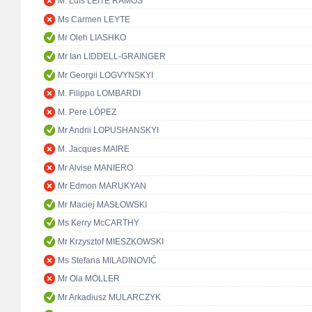
M. Luís LEITE RAMOS
Ms Carmen LEYTE
Mr Oleh LIASHKO
Mr Ian LIDDELL-GRAINGER
Mr Georgii LOGVYNSKYI
M. Filippo LOMBARDI
M. Pere LÓPEZ
Mr Andrii LOPUSHANSKYI
M. Jacques MAIRE
Mr Alvise MANIERO
Mr Edmon MARUKYAN
Mr Maciej MASŁOWSKI
Ms Kerry McCARTHY
Mr Krzysztof MIESZKOWSKI
Ms Stefana MILADINOVIĆ
Mr Ola MÖLLER
Mr Arkadiusz MULARCZYK