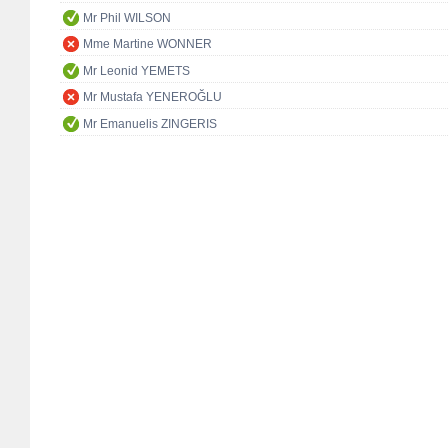
Mr Phil WILSON
Mme Martine WONNER
Mr Leonid YEMETS
Mr Mustafa YENEROĞLU
Mr Emanuelis ZINGERIS