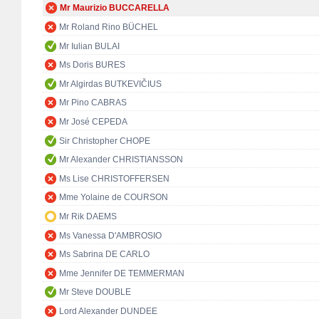
Mr Maurizio BUCCARELLA
Mr Roland Rino BÜCHEL
Mr Iulian BULAI
Ms Doris BURES
Mr Algirdas BUTKEVIČIUS
Mr Pino CABRAS
Mr José CEPEDA
Sir Christopher CHOPE
Mr Alexander CHRISTIANSSON
Ms Lise CHRISTOFFERSEN
Mme Yolaine de COURSON
Mr Rik DAEMS
Ms Vanessa D'AMBROSIO
Ms Sabrina DE CARLO
Mme Jennifer DE TEMMERMAN
Mr Steve DOUBLE
Lord Alexander DUNDEE