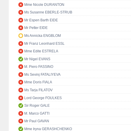
Mme Nicole DURANTON
Ms Susanne EBERLE-STRUB
Mr Espen Barth EIDE
Mr Petter EIDE
Ms Annicka ENGBLOM
Mr Franz Leonhard ESSL
Mme Edite ESTRELA
Mr Nigel EVANS
M. Piero FASSINO
Ms Sevinj FATALIYEVA
Mme Doris FIALA
Ms Tarja FILATOV
Lord George FOULKES
Sir Roger GALE
M. Marco GATTI
Mr Paul GAVAN
Mme Iryna GERASHCHENKO