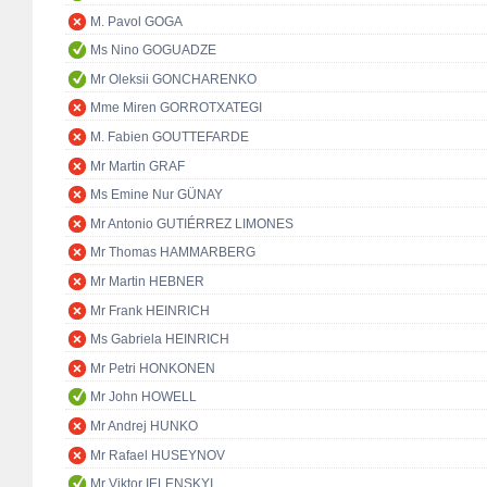
M. Pavol GOGA
Ms Nino GOGUADZE
Mr Oleksii GONCHARENKO
Mme Miren GORROTXATEGI
M. Fabien GOUTTEFARDE
Mr Martin GRAF
Ms Emine Nur GÜNAY
Mr Antonio GUTIÉRREZ LIMONES
Mr Thomas HAMMARBERG
Mr Martin HEBNER
Mr Frank HEINRICH
Ms Gabriela HEINRICH
Mr Petri HONKONEN
Mr John HOWELL
Mr Andrej HUNKO
Mr Rafael HUSEYNOV
Mr Viktor IELENSKYI