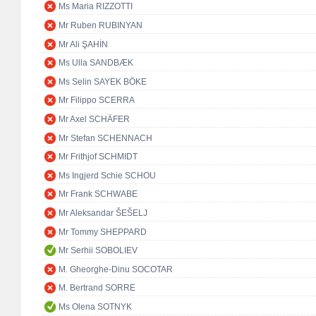
Ms Maria RIZZOTTI
Mr Ruben RUBINYAN
Mr Ali ŞAHİN
Ms Ulla SANDBÆK
Ms Selin SAYEK BÖKE
Mr Filippo SCERRA
Mr Axel SCHÄFER
Mr Stefan SCHENNACH
Mr Frithjof SCHMIDT
Ms Ingjerd Schie SCHOU
Mr Frank SCHWABE
Mr Aleksandar ŠEŠELJ
Mr Tommy SHEPPARD
Mr Serhii SOBOLIEV
M. Gheorghe-Dinu SOCOTAR
M. Bertrand SORRE
Ms Olena SOTNYK