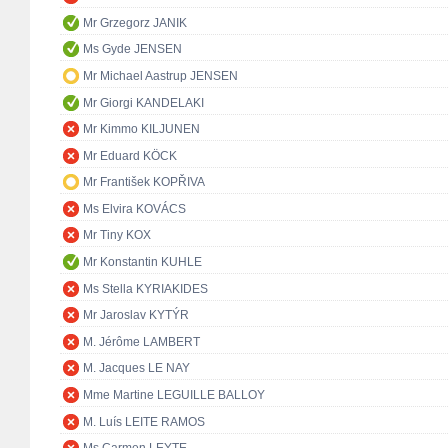
Mr Grzegorz JANIK
Ms Gyde JENSEN
Mr Michael Aastrup JENSEN
Mr Giorgi KANDELAKI
Mr Kimmo KILJUNEN
Mr Eduard KÖCK
Mr František KOPŘIVA
Ms Elvira KOVÁCS
Mr Tiny KOX
Mr Konstantin KUHLE
Ms Stella KYRIAKIDES
Mr Jaroslav KYTÝR
M. Jérôme LAMBERT
M. Jacques LE NAY
Mme Martine LEGUILLE BALLOY
M. Luís LEITE RAMOS