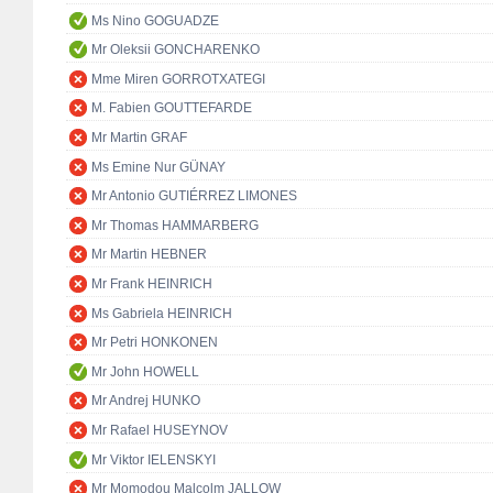
Ms Nino GOGUADZE
Mr Oleksii GONCHARENKO
Mme Miren GORROTXATEGI
M. Fabien GOUTTEFARDE
Mr Martin GRAF
Ms Emine Nur GÜNAY
Mr Antonio GUTIÉRREZ LIMONES
Mr Thomas HAMMARBERG
Mr Martin HEBNER
Mr Frank HEINRICH
Ms Gabriela HEINRICH
Mr Petri HONKONEN
Mr John HOWELL
Mr Andrej HUNKO
Mr Rafael HUSEYNOV
Mr Viktor IELENSKYI
Mr Momodou Malcolm JALLOW