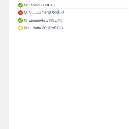
Mr Leonid YEMETS
Mr Mustafa YENEROĞLU
Mr Emanuelis ZINGERIS
Mme Naira ZOHRABYAN