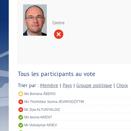
Contre
Tous les participants au vote
Trier par :
Membre
|
Pays
|
Groupe politique
|
Choix
Ms Boriana ÅBERG
Ms Thórhildur Sunna ÆVARSDÓTTIR
Mr Ziya ALTUNYALDIZ
Ms Iwona ARENT
Mr Volodymyr ARIEV