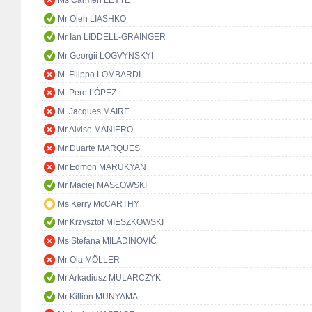
Ms Carmen LEYTE
Mr Oleh LIASHKO
Mr Ian LIDDELL-GRAINGER
Mr Georgii LOGVYNSKYI
M. Filippo LOMBARDI
M. Pere LÓPEZ
M. Jacques MAIRE
Mr Alvise MANIERO
Mr Duarte MARQUES
Mr Edmon MARUKYAN
Mr Maciej MASŁOWSKI
Ms Kerry McCARTHY
Mr Krzysztof MIESZKOWSKI
Ms Stefana MILADINOVIĆ
Mr Ola MÖLLER
Mr Arkadiusz MULARCZYK
Mr Killion MUNYAMA