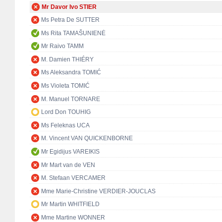
Mr Davor Ivo STIER
Ms Petra De SUTTER
Ms Rita TAMAŠUNIENĖ
Mr Raivo TAMM
M. Damien THIÉRY
Ms Aleksandra TOMIĆ
Ms Violeta TOMIĆ
M. Manuel TORNARE
Lord Don TOUHIG
Ms Feleknas UCA
M. Vincent VAN QUICKENBORNE
Mr Egidijus VAREIKIS
Mr Mart van de VEN
M. Stefaan VERCAMER
Mme Marie-Christine VERDIER-JOUCLAS
Mr Martin WHITFIELD
Mme Martine WONNER