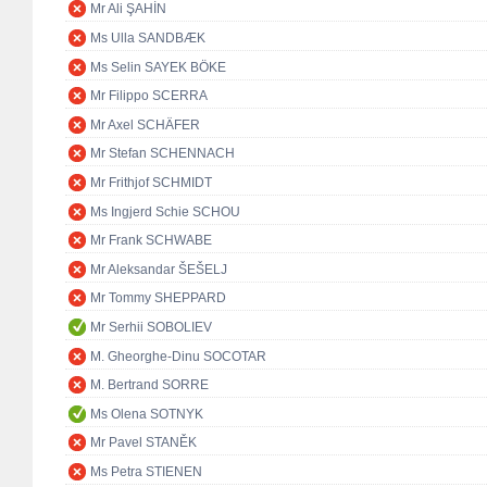
Mr Ali ŞAHİN
Ms Ulla SANDBÆK
Ms Selin SAYEK BÖKE
Mr Filippo SCERRA
Mr Axel SCHÄFER
Mr Stefan SCHENNACH
Mr Frithjof SCHMIDT
Ms Ingjerd Schie SCHOU
Mr Frank SCHWABE
Mr Aleksandar ŠEŠELJ
Mr Tommy SHEPPARD
Mr Serhii SOBOLIEV
M. Gheorghe-Dinu SOCOTAR
M. Bertrand SORRE
Ms Olena SOTNYK
Mr Pavel STANĚK
Ms Petra STIENEN