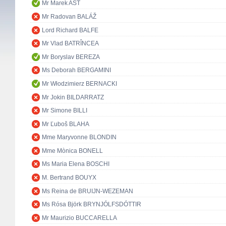
Mr Marek AST
Mr Radovan BALÁŽ
Lord Richard BALFE
Mr Vlad BATRÎNCEA
Mr Boryslav BEREZA
Ms Deborah BERGAMINI
Mr Włodzimierz BERNACKI
Mr Jokin BILDARRATZ
Mr Simone BILLI
Mr Ľuboš BLAHA
Mme Maryvonne BLONDIN
Mme Mònica BONELL
Ms Maria Elena BOSCHI
M. Bertrand BOUYX
Ms Reina de BRUIJN-WEZEMAN
Ms Rósa Björk BRYNJÓLFSDÓTTIR
Mr Maurizio BUCCARELLA