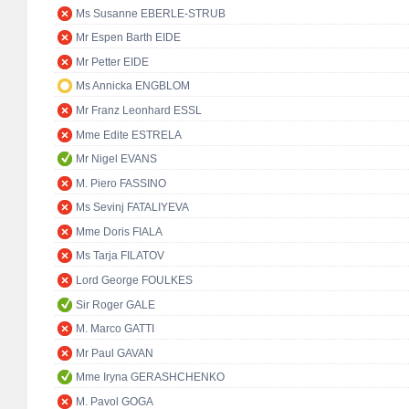
Ms Susanne EBERLE-STRUB
Mr Espen Barth EIDE
Mr Petter EIDE
Ms Annicka ENGBLOM
Mr Franz Leonhard ESSL
Mme Edite ESTRELA
Mr Nigel EVANS
M. Piero FASSINO
Ms Sevinj FATALIYEVA
Mme Doris FIALA
Ms Tarja FILATOV
Lord George FOULKES
Sir Roger GALE
M. Marco GATTI
Mr Paul GAVAN
Mme Iryna GERASHCHENKO
M. Pavol GOGA