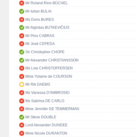
Mr Roland Rino BÜCHEL
Mr Iulian BULAI
Ms Doris BURES
Mr Algirdas BUTKEVIČIUS
Mr Pino CABRAS
Mr José CEPEDA
Sir Christopher CHOPE
Mr Alexander CHRISTIANSSON
Ms Lise CHRISTOFFERSEN
Mme Yolaine de COURSON
Mr Rik DAEMS
Ms Vanessa D'AMBROSIO
Ms Sabrina DE CARLO
Mme Jennifer DE TEMMERMAN
Mr Steve DOUBLE
Lord Alexander DUNDEE
Mme Nicole DURANTON