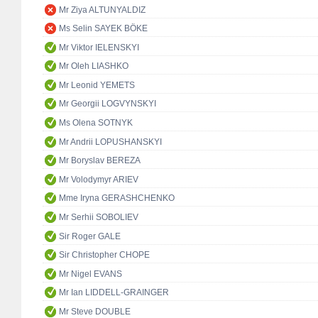
Mr Ziya ALTUNYALDIZ
Ms Selin SAYEK BÖKE
Mr Viktor IELENSKYI
Mr Oleh LIASHKO
Mr Leonid YEMETS
Mr Georgii LOGVYNSKYI
Ms Olena SOTNYK
Mr Andrii LOPUSHANSKYI
Mr Boryslav BEREZA
Mr Volodymyr ARIEV
Mme Iryna GERASHCHENKO
Mr Serhii SOBOLIEV
Sir Roger GALE
Sir Christopher CHOPE
Mr Nigel EVANS
Mr Ian LIDDELL-GRAINGER
Mr Steve DOUBLE