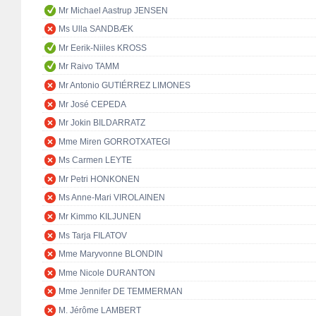
Mr Michael Aastrup JENSEN
Ms Ulla SANDBÆK
Mr Eerik-Niiles KROSS
Mr Raivo TAMM
Mr Antonio GUTIÉRREZ LIMONES
Mr José CEPEDA
Mr Jokin BILDARRATZ
Mme Miren GORROTXATEGI
Ms Carmen LEYTE
Mr Petri HONKONEN
Ms Anne-Mari VIROLAINEN
Mr Kimmo KILJUNEN
Ms Tarja FILATOV
Mme Maryvonne BLONDIN
Mme Nicole DURANTON
Mme Jennifer DE TEMMERMAN
M. Jérôme LAMBERT