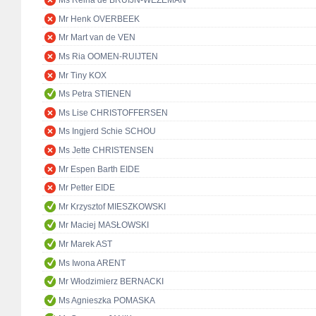
Ms Reina de BRUIJN-WEZEMAN
Mr Henk OVERBEEK
Mr Mart van de VEN
Ms Ria OOMEN-RUIJTEN
Mr Tiny KOX
Ms Petra STIENEN
Ms Lise CHRISTOFFERSEN
Ms Ingjerd Schie SCHOU
Ms Jette CHRISTENSEN
Mr Espen Barth EIDE
Mr Petter EIDE
Mr Krzysztof MIESZKOWSKI
Mr Maciej MASŁOWSKI
Mr Marek AST
Ms Iwona ARENT
Mr Włodzimierz BERNACKI
Ms Agnieszka POMASKA