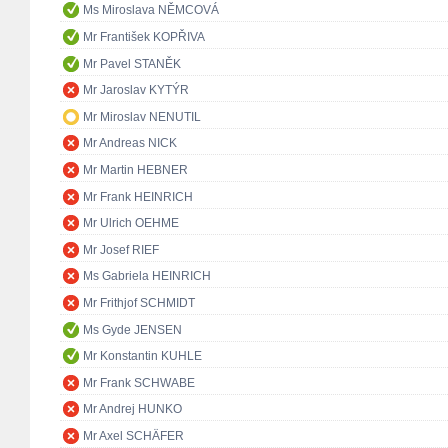
Ms Miroslava NĚMCOVÁ
Mr František KOPŘIVA
Mr Pavel STANĚK
Mr Jaroslav KYTÝR
Mr Miroslav NENUTIL
Mr Andreas NICK
Mr Martin HEBNER
Mr Frank HEINRICH
Mr Ulrich OEHME
Mr Josef RIEF
Ms Gabriela HEINRICH
Mr Frithjof SCHMIDT
Ms Gyde JENSEN
Mr Konstantin KUHLE
Mr Frank SCHWABE
Mr Andrej HUNKO
Mr Axel SCHÄFER