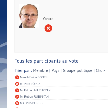
Contre
Tous les participants au vote
Trier par :
Membre
|
Pays
|
Groupe politique
|
Choix
Mme Mònica BONELL
M. Pere LÓPEZ
Mr Edmon MARUKYAN
Mr Ruben RUBINYAN
Ms Doris BURES