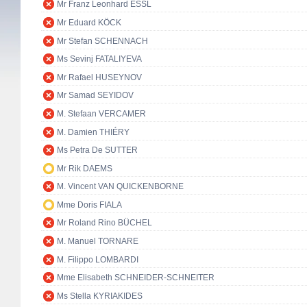
Mr Franz Leonhard ESSL
Mr Eduard KÖCK
Mr Stefan SCHENNACH
Ms Sevinj FATALIYEVA
Mr Rafael HUSEYNOV
Mr Samad SEYIDOV
M. Stefaan VERCAMER
M. Damien THIÉRY
Ms Petra De SUTTER
Mr Rik DAEMS
M. Vincent VAN QUICKENBORNE
Mme Doris FIALA
Mr Roland Rino BÜCHEL
M. Manuel TORNARE
M. Filippo LOMBARDI
Mme Elisabeth SCHNEIDER-SCHNEITER
Ms Stella KYRIAKIDES