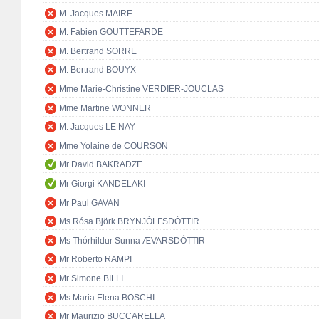
M. Jacques MAIRE
M. Fabien GOUTTEFARDE
M. Bertrand SORRE
M. Bertrand BOUYX
Mme Marie-Christine VERDIER-JOUCLAS
Mme Martine WONNER
M. Jacques LE NAY
Mme Yolaine de COURSON
Mr David BAKRADZE
Mr Giorgi KANDELAKI
Mr Paul GAVAN
Ms Rósa Björk BRYNJÓLFSDÓTTIR
Ms Thórhildur Sunna ÆVARSDÓTTIR
Mr Roberto RAMPI
Mr Simone BILLI
Ms Maria Elena BOSCHI
Mr Maurizio BUCCARELLA