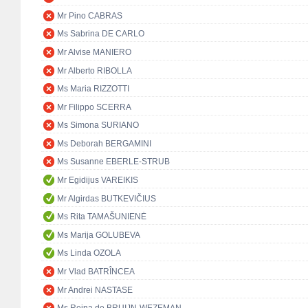
Mr Pino CABRAS
Ms Sabrina DE CARLO
Mr Alvise MANIERO
Mr Alberto RIBOLLA
Ms Maria RIZZOTTI
Mr Filippo SCERRA
Ms Simona SURIANO
Ms Deborah BERGAMINI
Ms Susanne EBERLE-STRUB
Mr Egidijus VAREIKIS
Mr Algirdas BUTKEVIČIUS
Ms Rita TAMAŠUNIENĖ
Ms Marija GOLUBEVA
Ms Linda OZOLA
Mr Vlad BATRÎNCEA
Mr Andrei NASTASE