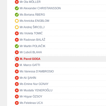
Mr Ola MÖLLER
Mr Alexander CHRISTIANSSON
Ms Boriana ÅBERG
Ms Annicka ENGBLOM
Mr Andrej ŠIRCELJ
Ms Violeta TOMIĆ
Mr Radovan BALÁŽ
Mr Martin POLIAČIK
Mr Ľuboš BLAHA
M. Pavol GOGA
M. Marco GATTI
Ms Vanessa D'AMBROSIO
Mr Ali ŞAHİN
Ms Emine Nur GÜNAY
Mr Mustafa YENEROĞLU
Mr Hişyar ÖZSOY
Ms Feleknas UCA