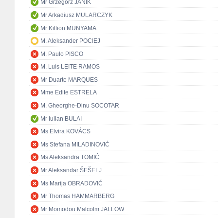
Mr Grzegorz JANIK
Mr Arkadiusz MULARCZYK
Mr Killion MUNYAMA
M. Aleksander POCIEJ
M. Paulo PISCO
M. Luís LEITE RAMOS
Mr Duarte MARQUES
Mme Edite ESTRELA
M. Gheorghe-Dinu SOCOTAR
Mr Iulian BULAI
Ms Elvira KOVÁCS
Ms Stefana MILADINOVIĆ
Ms Aleksandra TOMIĆ
Mr Aleksandar ŠEŠELJ
Ms Marija OBRADOVIĆ
Mr Thomas HAMMARBERG
Mr Momodou Malcolm JALLOW