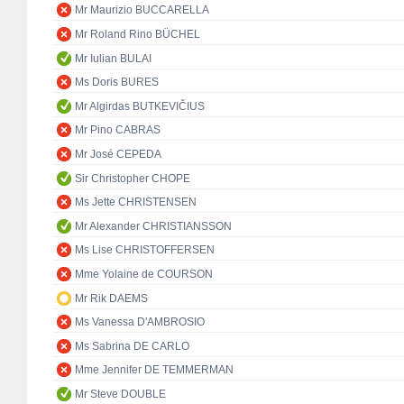
Mr Maurizio BUCCARELLA
Mr Roland Rino BÜCHEL
Mr Iulian BULAI
Ms Doris BURES
Mr Algirdas BUTKEVIČIUS
Mr Pino CABRAS
Mr José CEPEDA
Sir Christopher CHOPE
Ms Jette CHRISTENSEN
Mr Alexander CHRISTIANSSON
Ms Lise CHRISTOFFERSEN
Mme Yolaine de COURSON
Mr Rik DAEMS
Ms Vanessa D'AMBROSIO
Ms Sabrina DE CARLO
Mme Jennifer DE TEMMERMAN
Mr Steve DOUBLE