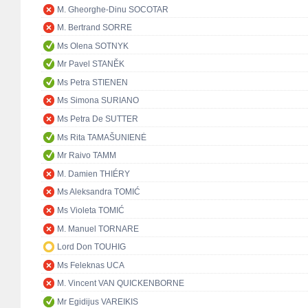
M. Gheorghe-Dinu SOCOTAR
M. Bertrand SORRE
Ms Olena SOTNYK
Mr Pavel STANĚK
Ms Petra STIENEN
Ms Simona SURIANO
Ms Petra De SUTTER
Ms Rita TAMAŠUNIENĖ
Mr Raivo TAMM
M. Damien THIÉRY
Ms Aleksandra TOMIĆ
Ms Violeta TOMIĆ
M. Manuel TORNARE
Lord Don TOUHIG
Ms Feleknas UCA
M. Vincent VAN QUICKENBORNE
Mr Egidijus VAREIKIS