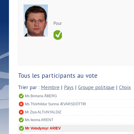
Pour
Tous les participants au vote
Trier par :
Membre
|
Pays
|
Groupe politique
|
Choix
Ms Boriana ÅBERG
Ms Thórhildur Sunna ÆVARSDÓTTIR
Mr Ziya ALTUNYALDIZ
Ms Iwona ARENT
Mr Volodymyr ARIEV