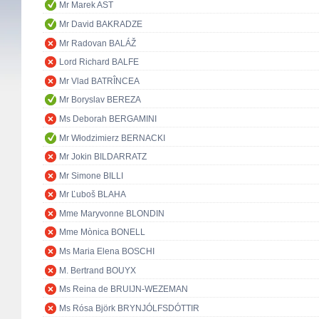
Mr Marek AST
Mr David BAKRADZE
Mr Radovan BALÁŽ
Lord Richard BALFE
Mr Vlad BATRÎNCEA
Mr Boryslav BEREZA
Ms Deborah BERGAMINI
Mr Włodzimierz BERNACKI
Mr Jokin BILDARRATZ
Mr Simone BILLI
Mr Ľuboš BLAHA
Mme Maryvonne BLONDIN
Mme Mònica BONELL
Ms Maria Elena BOSCHI
M. Bertrand BOUYX
Ms Reina de BRUIJN-WEZEMAN
Ms Rósa Björk BRYNJÓLFSDÓTTIR