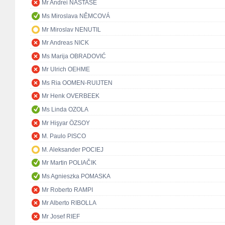
Mr Andrei NASTASE
Ms Miroslava NĚMCOVÁ
Mr Miroslav NENUTIL
Mr Andreas NICK
Ms Marija OBRADOVIĆ
Mr Ulrich OEHME
Ms Ria OOMEN-RUIJTEN
Mr Henk OVERBEEK
Ms Linda OZOLA
Mr Hişyar ÖZSOY
M. Paulo PISCO
M. Aleksander POCIEJ
Mr Martin POLIAČIK
Ms Agnieszka POMASKA
Mr Roberto RAMPI
Mr Alberto RIBOLLA
Mr Josef RIEF