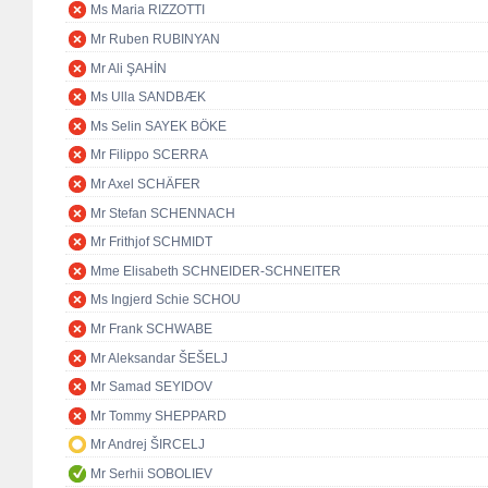
Ms Maria RIZZOTTI
Mr Ruben RUBINYAN
Mr Ali ŞAHİN
Ms Ulla SANDBÆK
Ms Selin SAYEK BÖKE
Mr Filippo SCERRA
Mr Axel SCHÄFER
Mr Stefan SCHENNACH
Mr Frithjof SCHMIDT
Mme Elisabeth SCHNEIDER-SCHNEITER
Ms Ingjerd Schie SCHOU
Mr Frank SCHWABE
Mr Aleksandar ŠEŠELJ
Mr Samad SEYIDOV
Mr Tommy SHEPPARD
Mr Andrej ŠIRCELJ
Mr Serhii SOBOLIEV