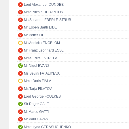
Lord Alexander DUNDEE
Mme Nicole DURANTON
Ms Susanne EBERLE-STRUB
Mr Espen Barth EIDE
Mr Petter EIDE
Ms Annicka ENGBLOM
Mr Franz Leonhard ESSL
Mme Edite ESTRELA
Mr Nigel EVANS
Ms Sevinj FATALIYEVA
Mme Doris FIALA
Ms Tarja FILATOV
Lord George FOULKES
Sir Roger GALE
M. Marco GATTI
Mr Paul GAVAN
Mme Iryna GERASHCHENKO