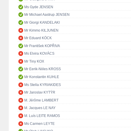
Ms Gyde JENSEN
Mr Michael Aastrup JENSEN
Mr Giorgi KANDELAKI
Mr Kimmo KILJUNEN
Mr Eduard KÖCK
Mr František KOPŘIVA
Ms Elvira KOVÁCS
Mr Tiny KOX
Mr Eerik-Niiles KROSS
Mr Konstantin KUHLE
Ms Stella KYRIAKIDES
Mr Jaroslav KYTÝR
M. Jérôme LAMBERT
M. Jacques LE NAY
M. Luís LEITE RAMOS
Ms Carmen LEYTE