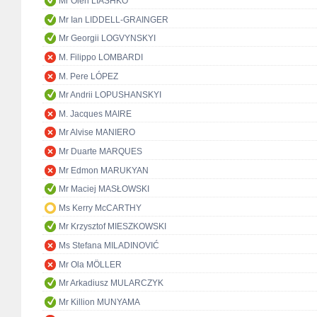
Mr Oleh LIASHKO
Mr Ian LIDDELL-GRAINGER
Mr Georgii LOGVYNSKYI
M. Filippo LOMBARDI
M. Pere LÓPEZ
Mr Andrii LOPUSHANSKYI
M. Jacques MAIRE
Mr Alvise MANIERO
Mr Duarte MARQUES
Mr Edmon MARUKYAN
Mr Maciej MASŁOWSKI
Ms Kerry McCARTHY
Mr Krzysztof MIESZKOWSKI
Ms Stefana MILADINOVIĆ
Mr Ola MÖLLER
Mr Arkadiusz MULARCZYK
Mr Killion MUNYAMA