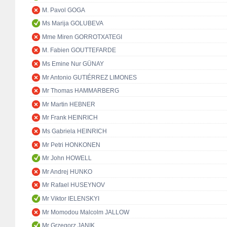
M. Pavol GOGA
Ms Marija GOLUBEVA
Mme Miren GORROTXATEGI
M. Fabien GOUTTEFARDE
Ms Emine Nur GÜNAY
Mr Antonio GUTIÉRREZ LIMONES
Mr Thomas HAMMARBERG
Mr Martin HEBNER
Mr Frank HEINRICH
Ms Gabriela HEINRICH
Mr Petri HONKONEN
Mr John HOWELL
Mr Andrej HUNKO
Mr Rafael HUSEYNOV
Mr Viktor IELENSKYI
Mr Momodou Malcolm JALLOW
Mr Grzegorz JANIK