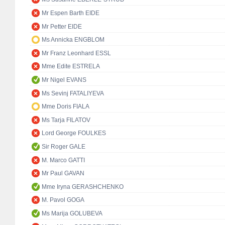
Mr Espen Barth EIDE
Mr Petter EIDE
Ms Annicka ENGBLOM
Mr Franz Leonhard ESSL
Mme Edite ESTRELA
Mr Nigel EVANS
Ms Sevinj FATALIYEVA
Mme Doris FIALA
Ms Tarja FILATOV
Lord George FOULKES
Sir Roger GALE
M. Marco GATTI
Mr Paul GAVAN
Mme Iryna GERASHCHENKO
M. Pavol GOGA
Ms Marija GOLUBEVA