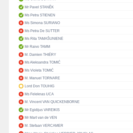
Mr Pavel STANĚK
Ms Petra STIENEN
Ms Simona SURIANO
Ms Petra De SUTTER
Ms Rita TAMAŠUNIENĖ
Mr Raivo TAMM
M. Damien THIÉRY
Ms Aleksandra TOMIĆ
Ms Violeta TOMIĆ
M. Manuel TORNARE
Lord Don TOUHIG
Ms Feleknas UCA
M. Vincent VAN QUICKENBORNE
Mr Egidijus VAREIKIS
Mr Mart van de VEN
M. Stefaan VERCAMER