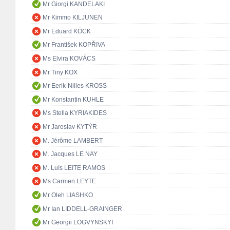
Mr Giorgi KANDELAKI
Mr Kimmo KILJUNEN
Mr Eduard KÖCK
Mr František KOPŘIVA
Ms Elvira KOVÁCS
Mr Tiny KOX
Mr Eerik-Niiles KROSS
Mr Konstantin KUHLE
Ms Stella KYRIAKIDES
Mr Jaroslav KYTÝR
M. Jérôme LAMBERT
M. Jacques LE NAY
M. Luís LEITE RAMOS
Ms Carmen LEYTE
Mr Oleh LIASHKO
Mr Ian LIDDELL-GRAINGER
Mr Georgii LOGVYNSKYI