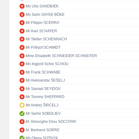
Ms Ulla SANDBÆK
Ms Selin SAYEK BÖKE
Mr Filippo SCERRA
Mr Axel SCHÄFER
Mr Stefan SCHENNACH
Mr Frithjof SCHMIDT
Mme Elisabeth SCHNEIDER-SCHNEITER
Ms Ingjerd Schie SCHOU
Mr Frank SCHWABE
Mr Aleksandar ŠEŠELJ
Mr Samad SEYIDOV
Mr Tommy SHEPPARD
Mr Andrej ŠIRCELJ
Mr Serhii SOBOLIEV
M. Gheorghe-Dinu SOCOTAR
M. Bertrand SORRE
Ms Olena SOTNYK