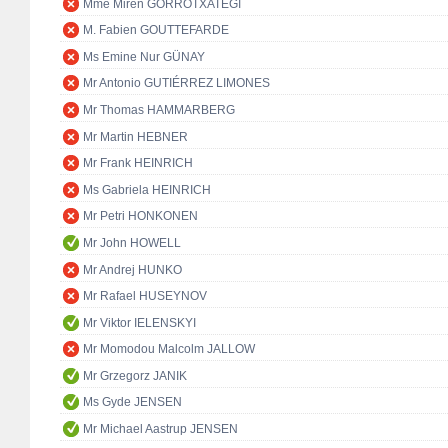
Mme Miren GORROTXATEGI
M. Fabien GOUTTEFARDE
Ms Emine Nur GÜNAY
Mr Antonio GUTIÉRREZ LIMONES
Mr Thomas HAMMARBERG
Mr Martin HEBNER
Mr Frank HEINRICH
Ms Gabriela HEINRICH
Mr Petri HONKONEN
Mr John HOWELL
Mr Andrej HUNKO
Mr Rafael HUSEYNOV
Mr Viktor IELENSKYI
Mr Momodou Malcolm JALLOW
Mr Grzegorz JANIK
Ms Gyde JENSEN
Mr Michael Aastrup JENSEN