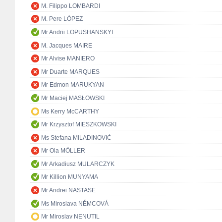
M. Filippo LOMBARDI
M. Pere LÓPEZ
Mr Andrii LOPUSHANSKYI
M. Jacques MAIRE
Mr Alvise MANIERO
Mr Duarte MARQUES
Mr Edmon MARUKYAN
Mr Maciej MASŁOWSKI
Ms Kerry McCARTHY
Mr Krzysztof MIESZKOWSKI
Ms Stefana MILADINOVIĆ
Mr Ola MÖLLER
Mr Arkadiusz MULARCZYK
Mr Killion MUNYAMA
Mr Andrei NASTASE
Ms Miroslava NĚMCOVÁ
Mr Miroslav NENUTIL