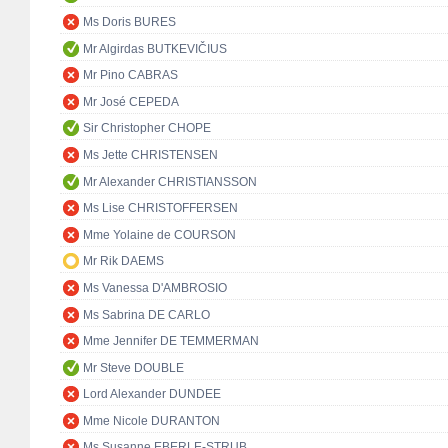
Ms Doris BURES
Mr Algirdas BUTKEVIČIUS
Mr Pino CABRAS
Mr José CEPEDA
Sir Christopher CHOPE
Ms Jette CHRISTENSEN
Mr Alexander CHRISTIANSSON
Ms Lise CHRISTOFFERSEN
Mme Yolaine de COURSON
Mr Rik DAEMS
Ms Vanessa D'AMBROSIO
Ms Sabrina DE CARLO
Mme Jennifer DE TEMMERMAN
Mr Steve DOUBLE
Lord Alexander DUNDEE
Mme Nicole DURANTON
Ms Susanne EBERLE-STRUB