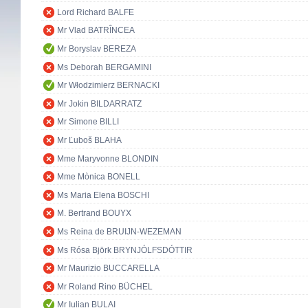
Lord Richard BALFE
Mr Vlad BATRÎNCEA
Mr Boryslav BEREZA
Ms Deborah BERGAMINI
Mr Włodzimierz BERNACKI
Mr Jokin BILDARRATZ
Mr Simone BILLI
Mr Ľuboš BLAHA
Mme Maryvonne BLONDIN
Mme Mònica BONELL
Ms Maria Elena BOSCHI
M. Bertrand BOUYX
Ms Reina de BRUIJN-WEZEMAN
Ms Rósa Björk BRYNJÓLFSDÓTTIR
Mr Maurizio BUCCARELLA
Mr Roland Rino BÜCHEL
Mr Iulian BULAI