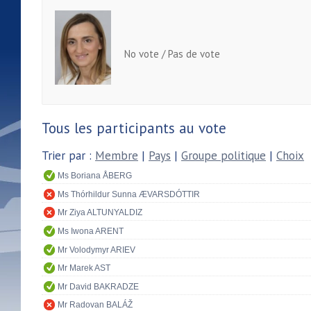
No vote / Pas de vote
Tous les participants au vote
Trier par :
Membre
|
Pays
|
Groupe politique
|
Choix
Ms Boriana ÅBERG
Ms Thórhildur Sunna ÆVARSDÓTTIR
Mr Ziya ALTUNYALDIZ
Ms Iwona ARENT
Mr Volodymyr ARIEV
Mr Marek AST
Mr David BAKRADZE
Mr Radovan BALÁŽ