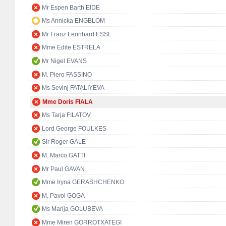
Mr Espen Barth EIDE
Ms Annicka ENGBLOM
Mr Franz Leonhard ESSL
Mme Edite ESTRELA
Mr Nigel EVANS
M. Piero FASSINO
Ms Sevinj FATALIYEVA
Mme Doris FIALA
Ms Tarja FILATOV
Lord George FOULKES
Sir Roger GALE
M. Marco GATTI
Mr Paul GAVAN
Mme Iryna GERASHCHENKO
M. Pavol GOGA
Ms Marija GOLUBEVA
Mme Miren GORROTXATEGI