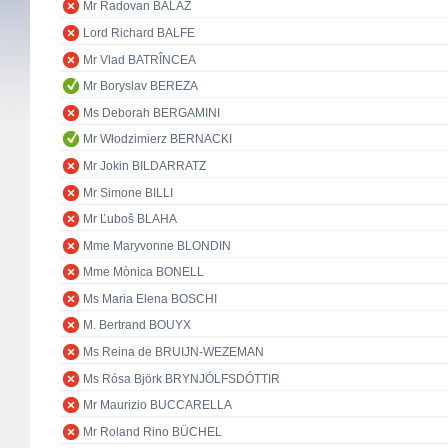
Mr Radovan BALÁŽ
Lord Richard BALFE
Mr Vlad BATRÎNCEA
Mr Boryslav BEREZA
Ms Deborah BERGAMINI
Mr Włodzimierz BERNACKI
Mr Jokin BILDARRATZ
Mr Simone BILLI
Mr Ľuboš BLAHA
Mme Maryvonne BLONDIN
Mme Mònica BONELL
Ms Maria Elena BOSCHI
M. Bertrand BOUYX
Ms Reina de BRUIJN-WEZEMAN
Ms Rósa Björk BRYNJÓLFSDÓTTIR
Mr Maurizio BUCCARELLA
Mr Roland Rino BÜCHEL