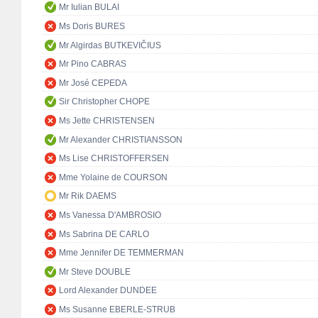
Mr Iulian BULAI
Ms Doris BURES
Mr Algirdas BUTKEVIČIUS
Mr Pino CABRAS
Mr José CEPEDA
Sir Christopher CHOPE
Ms Jette CHRISTENSEN
Mr Alexander CHRISTIANSSON
Ms Lise CHRISTOFFERSEN
Mme Yolaine de COURSON
Mr Rik DAEMS
Ms Vanessa D'AMBROSIO
Ms Sabrina DE CARLO
Mme Jennifer DE TEMMERMAN
Mr Steve DOUBLE
Lord Alexander DUNDEE
Ms Susanne EBERLE-STRUB