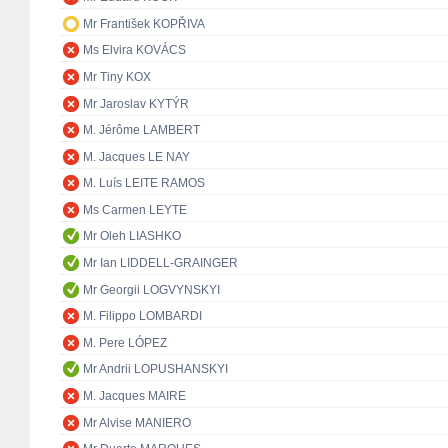
Mr František KOPŘIVA
Ms Elvira KOVÁCS
Mr Tiny KOX
Mr Jaroslav KYTÝR
M. Jérôme LAMBERT
M. Jacques LE NAY
M. Luís LEITE RAMOS
Ms Carmen LEYTE
Mr Oleh LIASHKO
Mr Ian LIDDELL-GRAINGER
Mr Georgii LOGVYNSKYI
M. Filippo LOMBARDI
M. Pere LÓPEZ
Mr Andrii LOPUSHANSKYI
M. Jacques MAIRE
Mr Alvise MANIERO