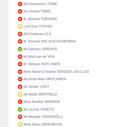
Ms Aleksandra TOMIĆ
Ms Violeta TOMIĆ
M. Manuel TORNARE
Lord Don TOUHIG
Ms Feleknas UCA
M. Vincent VAN QUICKENBORNE
Mr Egidijus VAREIKIS
Mr Mart van de VEN
M. Stefaan VERCAMER
Mme Marie-Christine VERDIER-JOUCLAS
Ms Anne-Mari VIROLAINEN
Mr Günter VOGT
Mr Martin WHITFIELD
Mme Martine WONNER
Mr Leonid YEMETS
Mr Mustafa YENEROĞLU
Mme Naira ZOHRABYAN