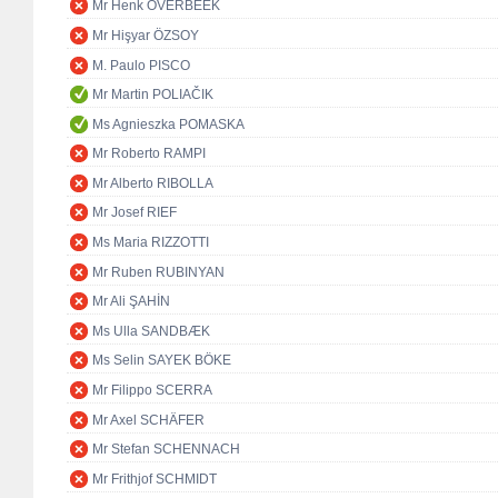
Mr Henk OVERBEEK
Mr Hişyar ÖZSOY
M. Paulo PISCO
Mr Martin POLIAČIK
Ms Agnieszka POMASKA
Mr Roberto RAMPI
Mr Alberto RIBOLLA
Mr Josef RIEF
Ms Maria RIZZOTTI
Mr Ruben RUBINYAN
Mr Ali ŞAHİN
Ms Ulla SANDBÆK
Ms Selin SAYEK BÖKE
Mr Filippo SCERRA
Mr Axel SCHÄFER
Mr Stefan SCHENNACH
Mr Frithjof SCHMIDT