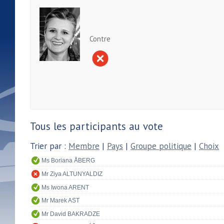
Contre
Tous les participants au vote
Trier par :
Membre
|
Pays
|
Groupe politique
|
Choix
Ms Boriana ÅBERG
Mr Ziya ALTUNYALDIZ
Ms Iwona ARENT
Mr Marek AST
Mr David BAKRADZE