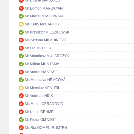
Mr Duarte MARQUES
Mr Edmon MARUKYAN
Mr Maciej MASŁOWSKI
Ms Kerry McCARTHY
Mr Krzysztof MIESZKOWSKI
Ms Stefana MILADINOVIĆ
Mr Ola MÖLLER
Mr Arkadiusz MULARCZYK
Mr Killion MUNYAMA
Mr Andrei NASTASE
Ms Miroslava NĚMCOVÁ
Mr Miroslav NENUTIL
Mr Andreas NICK
Ms Marija OBRADOVIĆ
Mr Ulrich OEHME
Mr Pieter OMTZIGT
Ms Ria OOMEN-RUIJTEN