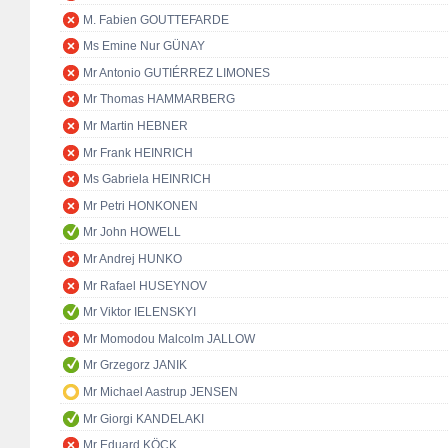
M. Fabien GOUTTEFARDE
Ms Emine Nur GÜNAY
Mr Antonio GUTIÉRREZ LIMONES
Mr Thomas HAMMARBERG
Mr Martin HEBNER
Mr Frank HEINRICH
Ms Gabriela HEINRICH
Mr Petri HONKONEN
Mr John HOWELL
Mr Andrej HUNKO
Mr Rafael HUSEYNOV
Mr Viktor IELENSKYI
Mr Momodou Malcolm JALLOW
Mr Grzegorz JANIK
Mr Michael Aastrup JENSEN
Mr Giorgi KANDELAKI
Mr Eduard KÖCK