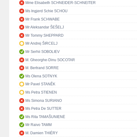
Mme Elisabeth SCHNEIDER-SCHNEITER
Ms Ingjerd Schie SCHOU
Mr Frank SCHWABE
Mr Aleksandar ŠEŠELJ
Mr Tommy SHEPPARD
Mr Andrej ŠIRCELJ
Mr Serhii SOBOLIEV
M. Gheorghe-Dinu SOCOTAR
M. Bertrand SORRE
Ms Olena SOTNYK
Mr Pavel STANĚK
Ms Petra STIENEN
Ms Simona SURIANO
Ms Petra De SUTTER
Ms Rita TAMAŠUNIENĖ
Mr Raivo TAMM
M. Damien THIÉRY