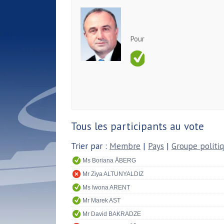
Pour
Tous les participants au vote
Trier par :
Membre
|
Pays
|
Groupe politi
Ms Boriana ÅBERG
Mr Ziya ALTUNYALDIZ
Ms Iwona ARENT
Mr Marek AST
Mr David BAKRADZE