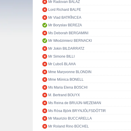
Mr Radovan BALÁŽ
Lord Richard BALFE
Mr Vlad BATRÎNCEA
Mr Boryslav BEREZA
Ms Deborah BERGAMINI
Mr Włodzimierz BERNACKI
Mr Jokin BILDARRATZ
Mr Simone BILLI
Mr Ľuboš BLAHA
Mme Maryvonne BLONDIN
Mme Mònica BONELL
Ms Maria Elena BOSCHI
M. Bertrand BOUYX
Ms Reina de BRUIJN-WEZEMAN
Ms Rósa Björk BRYNJÓLFSDÓTTIR
Mr Maurizio BUCCARELLA
Mr Roland Rino BÜCHEL