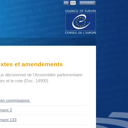
EN
FR
EXTRANET
textes et amendements
us décisionnel de l'Assemblée parlementaire
rs et le vote (Doc. 14900)
 en commissions
ment 3
ment 133