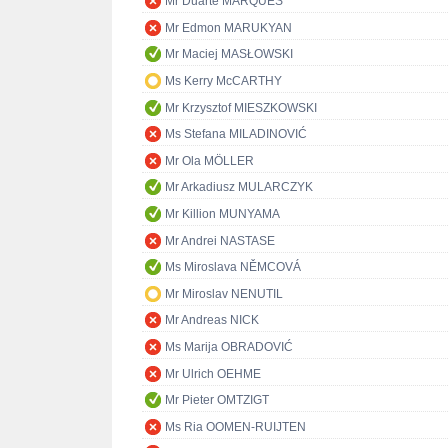
Mr Duarte MARQUES
Mr Edmon MARUKYAN
Mr Maciej MASŁOWSKI
Ms Kerry McCARTHY
Mr Krzysztof MIESZKOWSKI
Ms Stefana MILADINOVIĆ
Mr Ola MÖLLER
Mr Arkadiusz MULARCZYK
Mr Killion MUNYAMA
Mr Andrei NASTASE
Ms Miroslava NĚMCOVÁ
Mr Miroslav NENUTIL
Mr Andreas NICK
Ms Marija OBRADOVIĆ
Mr Ulrich OEHME
Mr Pieter OMTZIGT
Ms Ria OOMEN-RUIJTEN