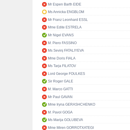
Mr Espen Barth EIDE
Ms Annicka ENGBLOM
Mr Franz Leonhard ESSL
Mme Edite ESTRELA
Mr Nigel EVANS
M. Piero FASSINO
Ms Sevinj FATALIYEVA
Mme Doris FIALA
Ms Tarja FILATOV
Lord George FOULKES
Sir Roger GALE
M. Marco GATTI
Mr Paul GAVAN
Mme Iryna GERASHCHENKO
M. Pavol GOGA
Ms Marija GOLUBEVA
Mme Miren GORROTXATEGI