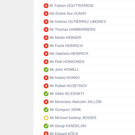
M. Fabien GOUTTEFARDE
Ms Emine Nur GÜNAY
Mr Antonio GUTIÉRREZ LIMONES
Mr Thomas HAMMARBERG
Mr Martin HEBNER
Mr Frank HEINRICH
Ms Gabriela HEINRICH
Mr Petri HONKONEN
Mr John HOWELL
Mr Andrej HUNKO
Mr Rafael HUSEYNOV
Mr Viktor IELENSKYI
Mr Momodou Malcolm JALLOW
Mr Grzegorz JANIK
Mr Michael Aastrup JENSEN
Mr Giorgi KANDELAKI
Mr Eduard KÖCK