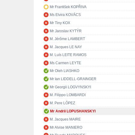
Mr František KOPŘIVA
Ms Elvira KOVÁCS
Mr Tiny KOX
Mr Jaroslav KYTÝR
M. Jérôme LAMBERT
M. Jacques LE NAY
M. Luís LEITE RAMOS
Ms Carmen LEYTE
Mr Oleh LIASHKO
Mr Ian LIDDELL-GRAINGER
Mr Georgii LOGVYNSKYI
M. Filippo LOMBARDI
M. Pere LÓPEZ
Mr Andrii LOPUSHANSKYI
M. Jacques MAIRE
Mr Alvise MANIERO