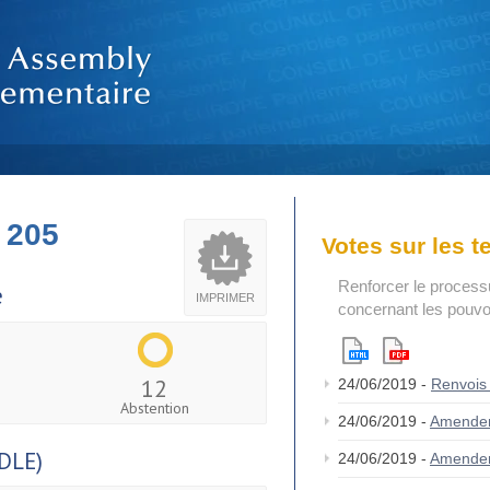
 205
Votes sur les 
Renforcer le process
e
IMPRIMER
concernant les pouvoi
12
24/06/2019 -
Renvois
Abstention
24/06/2019 -
Amende
DLE)
24/06/2019 -
Amende