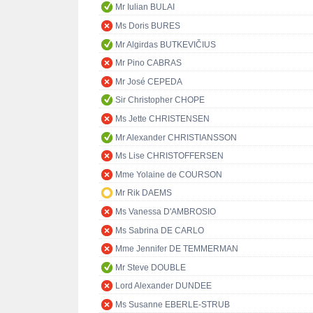
Mr Iulian BULAI
Ms Doris BURES
Mr Algirdas BUTKEVIČIUS
Mr Pino CABRAS
Mr José CEPEDA
Sir Christopher CHOPE
Ms Jette CHRISTENSEN
Mr Alexander CHRISTIANSSON
Ms Lise CHRISTOFFERSEN
Mme Yolaine de COURSON
Mr Rik DAEMS
Ms Vanessa D'AMBROSIO
Ms Sabrina DE CARLO
Mme Jennifer DE TEMMERMAN
Mr Steve DOUBLE
Lord Alexander DUNDEE
Ms Susanne EBERLE-STRUB