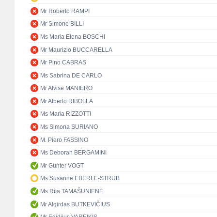
Mr Roberto RAMPI
Mr Simone BILLI
Ms Maria Elena BOSCHI
Mr Maurizio BUCCARELLA
Mr Pino CABRAS
Ms Sabrina DE CARLO
Mr Alvise MANIERO
Mr Alberto RIBOLLA
Ms Maria RIZZOTTI
Ms Simona SURIANO
M. Piero FASSINO
Ms Deborah BERGAMINI
Mr Günter VOGT
Ms Susanne EBERLE-STRUB
Ms Rita TAMAŠUNIENĖ
Mr Algirdas BUTKEVIČIUS