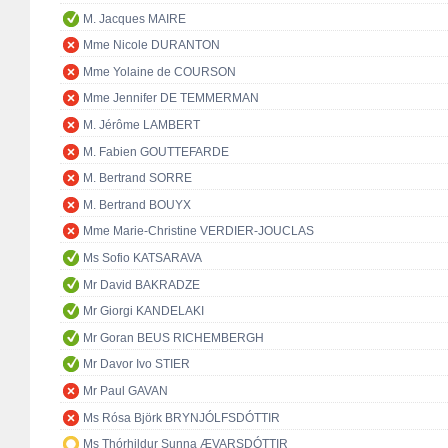
M. Jacques MAIRE
Mme Nicole DURANTON
Mme Yolaine de COURSON
Mme Jennifer DE TEMMERMAN
M. Jérôme LAMBERT
M. Fabien GOUTTEFARDE
M. Bertrand SORRE
M. Bertrand BOUYX
Mme Marie-Christine VERDIER-JOUCLAS
Ms Sofio KATSARAVA
Mr David BAKRADZE
Mr Giorgi KANDELAKI
Mr Goran BEUS RICHEMBERGH
Mr Davor Ivo STIER
Mr Paul GAVAN
Ms Rósa Björk BRYNJÓLFSDÓTTIR
Ms Thórhildur Sunna ÆVARSDÓTTIR