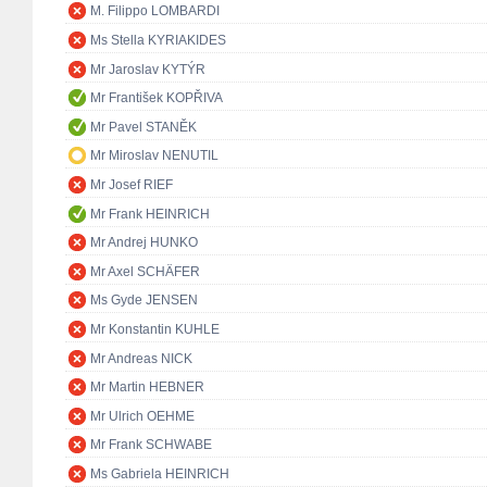
M. Filippo LOMBARDI
Ms Stella KYRIAKIDES
Mr Jaroslav KYTÝR
Mr František KOPŘIVA
Mr Pavel STANĚK
Mr Miroslav NENUTIL
Mr Josef RIEF
Mr Frank HEINRICH
Mr Andrej HUNKO
Mr Axel SCHÄFER
Ms Gyde JENSEN
Mr Konstantin KUHLE
Mr Andreas NICK
Mr Martin HEBNER
Mr Ulrich OEHME
Mr Frank SCHWABE
Ms Gabriela HEINRICH