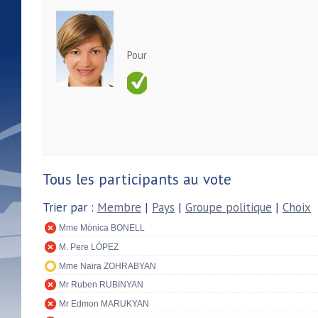
Pour
Tous les participants au vote
Trier par :
Membre
|
Pays
|
Groupe politique
|
Choix
Mme Mònica BONELL
M. Pere LÓPEZ
Mme Naira ZOHRABYAN
Mr Ruben RUBINYAN
Mr Edmon MARUKYAN