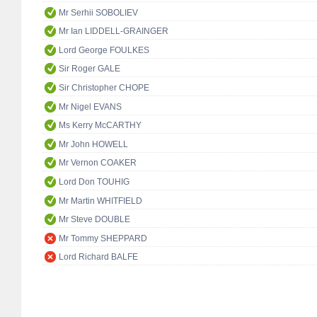
Mr Serhii SOBOLIEV
Mr Ian LIDDELL-GRAINGER
Lord George FOULKES
Sir Roger GALE
Sir Christopher CHOPE
Mr Nigel EVANS
Ms Kerry McCARTHY
Mr John HOWELL
Mr Vernon COAKER
Lord Don TOUHIG
Mr Martin WHITFIELD
Mr Steve DOUBLE
Mr Tommy SHEPPARD
Lord Richard BALFE