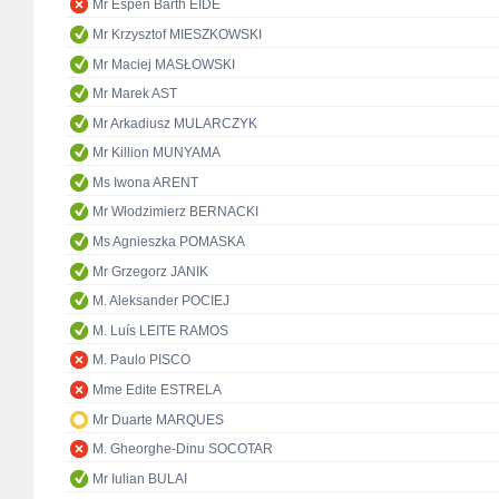
Mr Espen Barth EIDE
Mr Krzysztof MIESZKOWSKI
Mr Maciej MASŁOWSKI
Mr Marek AST
Mr Arkadiusz MULARCZYK
Mr Killion MUNYAMA
Ms Iwona ARENT
Mr Włodzimierz BERNACKI
Ms Agnieszka POMASKA
Mr Grzegorz JANIK
M. Aleksander POCIEJ
M. Luís LEITE RAMOS
M. Paulo PISCO
Mme Edite ESTRELA
Mr Duarte MARQUES
M. Gheorghe-Dinu SOCOTAR
Mr Iulian BULAI