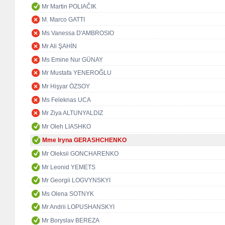
Mr Martin POLIAČIK
M. Marco GATTI
Ms Vanessa D'AMBROSIO
Mr Ali ŞAHİN
Ms Emine Nur GÜNAY
Mr Mustafa YENEROĞLU
Mr Hişyar ÖZSOY
Ms Feleknas UCA
Mr Ziya ALTUNYALDIZ
Mr Oleh LIASHKO
Mme Iryna GERASHCHENKO
Mr Oleksii GONCHARENKO
Mr Leonid YEMETS
Mr Georgii LOGVYNSKYI
Ms Olena SOTNYK
Mr Andrii LOPUSHANSKYI
Mr Boryslav BEREZA