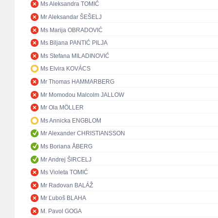
Ms Aleksandra TOMIĆ
Mr Aleksandar ŠEŠELJ
Ms Marija OBRADOVIĆ
Ms Biljana PANTIĆ PILJA
Ms Stefana MILADINOVIĆ
Ms Elvira KOVÁCS
Mr Thomas HAMMARBERG
Mr Momodou Malcolm JALLOW
Mr Ola MÖLLER
Ms Annicka ENGBLOM
Mr Alexander CHRISTIANSSON
Ms Boriana ÅBERG
Mr Andrej ŠIRCELJ
Ms Violeta TOMIĆ
Mr Radovan BALÁŽ
Mr Ľuboš BLAHA
M. Pavol GOGA