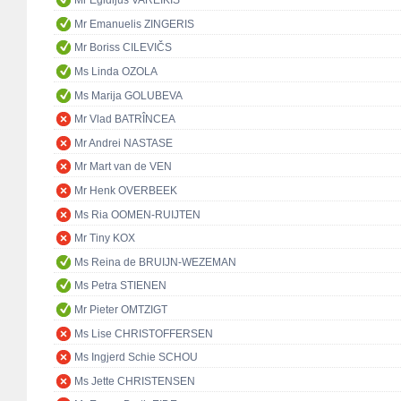
Mr Egidijus VAREIKIS
Mr Emanuelis ZINGERIS
Mr Boriss CILEVIČS
Ms Linda OZOLA
Ms Marija GOLUBEVA
Mr Vlad BATRÎNCEA
Mr Andrei NASTASE
Mr Mart van de VEN
Mr Henk OVERBEEK
Ms Ria OOMEN-RUIJTEN
Mr Tiny KOX
Ms Reina de BRUIJN-WEZEMAN
Ms Petra STIENEN
Mr Pieter OMTZIGT
Ms Lise CHRISTOFFERSEN
Ms Ingjerd Schie SCHOU
Ms Jette CHRISTENSEN