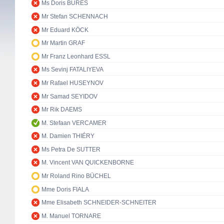
Ms Doris BURES
Mr Stefan SCHENNACH
Mr Eduard KÖCK
Mr Martin GRAF
Mr Franz Leonhard ESSL
Ms Sevinj FATALIYEVA
Mr Rafael HUSEYNOV
Mr Samad SEYIDOV
Mr Rik DAEMS
M. Stefaan VERCAMER
M. Damien THIÉRY
Ms Petra De SUTTER
M. Vincent VAN QUICKENBORNE
Mr Roland Rino BÜCHEL
Mme Doris FIALA
Mme Elisabeth SCHNEIDER-SCHNEITER
M. Manuel TORNARE