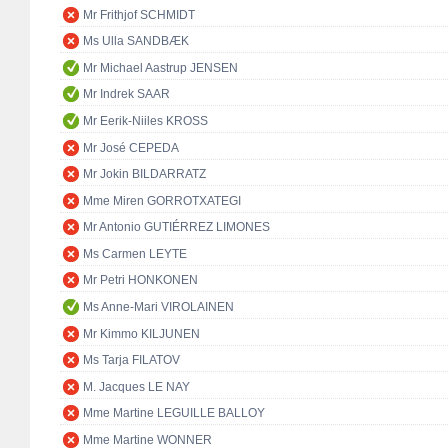
Mr Frithjof SCHMIDT
Ms Ulla SANDBÆK
Mr Michael Aastrup JENSEN
Mr Indrek SAAR
Mr Eerik-Niiles KROSS
Mr José CEPEDA
Mr Jokin BILDARRATZ
Mme Miren GORROTXATEGI
Mr Antonio GUTIÉRREZ LIMONES
Ms Carmen LEYTE
Mr Petri HONKONEN
Ms Anne-Mari VIROLAINEN
Mr Kimmo KILJUNEN
Ms Tarja FILATOV
M. Jacques LE NAY
Mme Martine LEGUILLE BALLOY
Mme Martine WONNER