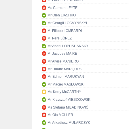
M. Luís LEITE RAMOS
Ms Carmen LEYTE
Mr Oleh LIASHKO
Mr Georgii LOGVYNSKYI
M. Filippo LOMBARDI
M. Pere LÓPEZ
Mr Andrii LOPUSHANSKYI
M. Jacques MAIRE
Mr Alvise MANIERO
Mr Duarte MARQUES
Mr Edmon MARUKYAN
Mr Maciej MASŁOWSKI
Ms Kerry McCARTHY
Mr Krzysztof MIESZKOWSKI
Ms Stefana MILADINOVIĆ
Mr Ola MÖLLER
Mr Arkadiusz MULARCZYK