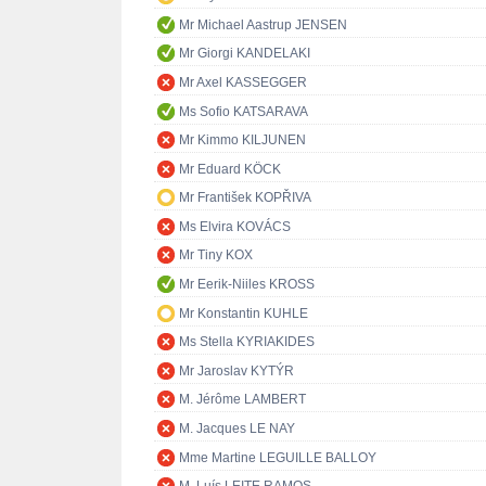
Mr Michael Aastrup JENSEN
Mr Giorgi KANDELAKI
Mr Axel KASSEGGER
Ms Sofio KATSARAVA
Mr Kimmo KILJUNEN
Mr Eduard KÖCK
Mr František KOPŘIVA
Ms Elvira KOVÁCS
Mr Tiny KOX
Mr Eerik-Niiles KROSS
Mr Konstantin KUHLE
Ms Stella KYRIAKIDES
Mr Jaroslav KYTÝR
M. Jérôme LAMBERT
M. Jacques LE NAY
Mme Martine LEGUILLE BALLOY