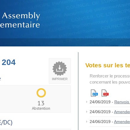
 204
Votes sur les 
Renforcer le process
e
IMPRIMER
concernant les pouvoi
13
24/06/2019 -
Renvois
Abstention
24/06/2019 -
Amende
/DC)
24/06/2019 -
Amende