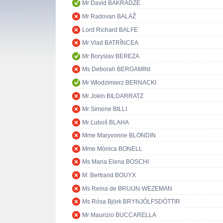
Mr David BAKRADZE
Mr Radovan BALÁŽ
Lord Richard BALFE
Mr Vlad BATRÎNCEA
Mr Boryslav BEREZA
Ms Deborah BERGAMINI
Mr Włodzimierz BERNACKI
Mr Jokin BILDARRATZ
Mr Simone BILLI
Mr Ľuboš BLAHA
Mme Maryvonne BLONDIN
Mme Mònica BONELL
Ms Maria Elena BOSCHI
M. Bertrand BOUYX
Ms Reina de BRUIJN-WEZEMAN
Ms Rósa Björk BRYNJÓLFSDÓTTIR
Mr Maurizio BUCCARELLA