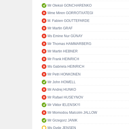
Mr Oleksii GONCHARENKO
Mme Miren GORROTXATEGI
M. Fabien GOUTTEFARDE
Mr Martin GRAF
Ms Emine Nur GÜNAY
Mr Thomas HAMMARBERG
Mr Martin HEBNER
Mr Frank HEINRICH
Ms Gabriela HEINRICH
Mr Petri HONKONEN
Mr John HOWELL
Mr Andrej HUNKO
Mr Rafael HUSEYNOV
Mr Viktor IELENSKYI
Mr Momodou Malcolm JALLOW
Mr Grzegorz JANIK
Ms Gyde JENSEN