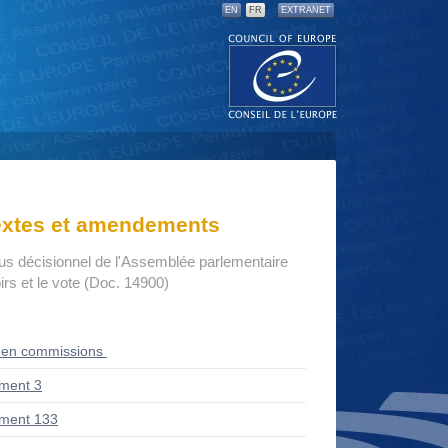
EN
FR
EXTRANET
textes et amendements
us décisionnel de l'Assemblée parlementaire
rs et le vote (Doc. 14900)
 en commissions
ment 3
ment 133