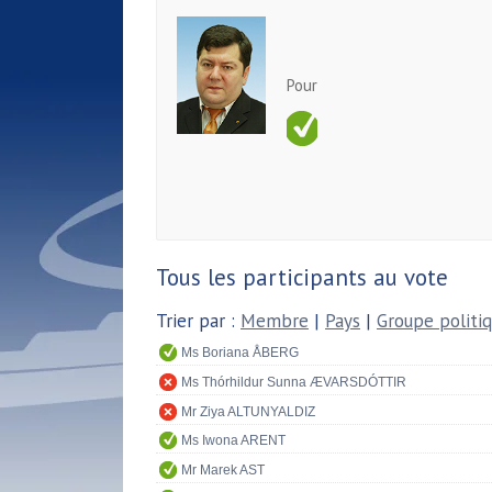
Pour
Tous les participants au vote
Trier par :
Membre
|
Pays
|
Groupe politi
Ms Boriana ÅBERG
Ms Thórhildur Sunna ÆVARSDÓTTIR
Mr Ziya ALTUNYALDIZ
Ms Iwona ARENT
Mr Marek AST