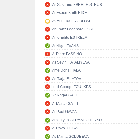
Ms Susanne EBERLE-STRUB
Mr Espen Barth EIDE
Ms Annicka ENGBLOM
Mr Franz Leonhard ESSL
Mme Edite ESTRELA
Mr Nigel EVANS
M. Piero FASSINO
Ms Sevinj FATALIYEVA
Mme Doris FIALA
Ms Tarja FILATOV
Lord George FOULKES
Sir Roger GALE
M. Marco GATTI
Mr Paul GAVAN
Mme Iryna GERASHCHENKO
M. Pavol GOGA
Ms Marija GOLUBEVA