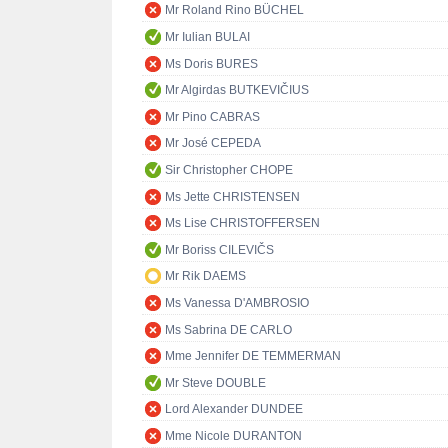
Mr Roland Rino BÜCHEL
Mr Iulian BULAI
Ms Doris BURES
Mr Algirdas BUTKEVIČIUS
Mr Pino CABRAS
Mr José CEPEDA
Sir Christopher CHOPE
Ms Jette CHRISTENSEN
Ms Lise CHRISTOFFERSEN
Mr Boriss CILEVIČS
Mr Rik DAEMS
Ms Vanessa D'AMBROSIO
Ms Sabrina DE CARLO
Mme Jennifer DE TEMMERMAN
Mr Steve DOUBLE
Lord Alexander DUNDEE
Mme Nicole DURANTON