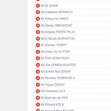
Mr Ali ŞAHİN
Ms Gabriela HEINRICH
Mr Frithjof SCHMIDT
Ms Marija OBRADOVIĆ
Ms Biljana PANTIĆ PILJA
Mme Nicole DURANTON
M. Damien THIÉRY
Ms Petra De SUTTER
Mr Petri HONKONEN
Ms Ria OOMEN-RUIJTEN
Ms Emine Nur GÜNAY
Mr Mustafa YENEROĞLU
Mr Hişyar ÖZSOY
Ms Feleknas UCA
Mr Mart van de VEN
Mr Eduard KÖCK