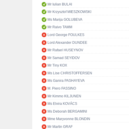
Mr Iulian BULAI
Mr Krzysztof MIESZKOWSKI
Ms Marija GOLUBEVA
Mr Raivo TAMM
Lord George FOULKES
Lord Alexander DUNDEE
Mr Rafael HUSEYNOV
Mr Samad SEYIDOV
Mr Tiny KOX
Ms Lise CHRISTOFFERSEN
Ms Ganira PASHAYEVA
M. Piero FASSINO
Mr Kimmo KILJUNEN
Ms Elvira KOVÁCS
Ms Deborah BERGAMINI
Mme Maryvonne BLONDIN
Mr Martin GRAF