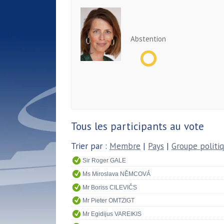
Abstention
Tous les participants au vote
Trier par :
Membre
|
Pays
|
Groupe politi
Sir Roger GALE
Ms Miroslava NĚMCOVÁ
Mr Boriss CILEVIČS
Mr Pieter OMTZIGT
Mr Egidijus VAREIKIS