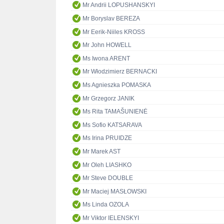
Mr Andrii LOPUSHANSKYI
Mr Boryslav BEREZA
Mr Eerik-Niiles KROSS
Mr John HOWELL
Ms Iwona ARENT
Mr Włodzimierz BERNACKI
Ms Agnieszka POMASKA
Mr Grzegorz JANIK
Ms Rita TAMAŠUNIENĖ
Ms Sofio KATSARAVA
Ms Irina PRUIDZE
Mr Marek AST
Mr Oleh LIASHKO
Mr Steve DOUBLE
Mr Maciej MASŁOWSKI
Ms Linda OZOLA
Mr Viktor IELENSKYI