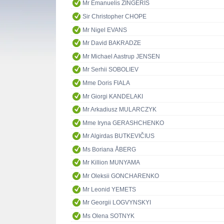
Mr Emanuelis ZINGERIS
Sir Christopher CHOPE
Mr Nigel EVANS
Mr David BAKRADZE
Mr Michael Aastrup JENSEN
Mr Serhii SOBOLIEV
Mme Doris FIALA
Mr Giorgi KANDELAKI
Mr Arkadiusz MULARCZYK
Mme Iryna GERASHCHENKO
Mr Algirdas BUTKEVIČIUS
Ms Boriana ÅBERG
Mr Killion MUNYAMA
Mr Oleksii GONCHARENKO
Mr Leonid YEMETS
Mr Georgii LOGVYNSKYI
Ms Olena SOTNYK