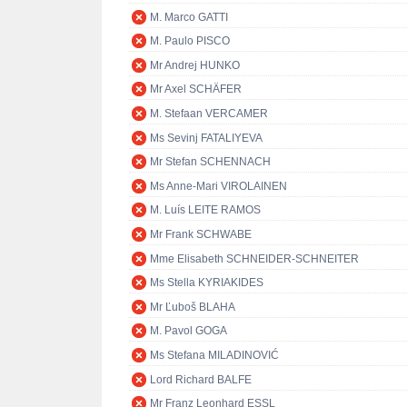
M. Marco GATTI
M. Paulo PISCO
Mr Andrej HUNKO
Mr Axel SCHÄFER
M. Stefaan VERCAMER
Ms Sevinj FATALIYEVA
Mr Stefan SCHENNACH
Ms Anne-Mari VIROLAINEN
M. Luís LEITE RAMOS
Mr Frank SCHWABE
Mme Elisabeth SCHNEIDER-SCHNEITER
Ms Stella KYRIAKIDES
Mr Ľuboš BLAHA
M. Pavol GOGA
Ms Stefana MILADINOVIĆ
Lord Richard BALFE
Mr Franz Leonhard ESSL