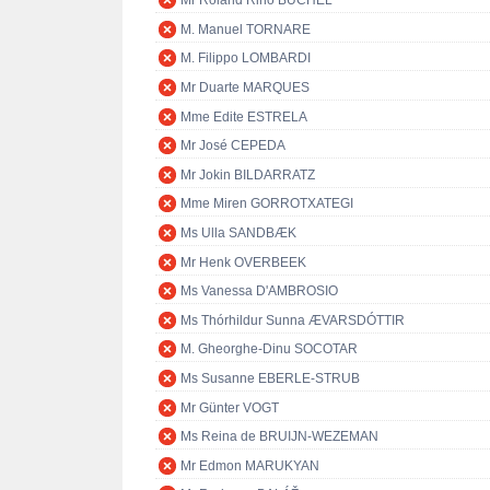
Mr Roland Rino BÜCHEL
M. Manuel TORNARE
M. Filippo LOMBARDI
Mr Duarte MARQUES
Mme Edite ESTRELA
Mr José CEPEDA
Mr Jokin BILDARRATZ
Mme Miren GORROTXATEGI
Ms Ulla SANDBÆK
Mr Henk OVERBEEK
Ms Vanessa D'AMBROSIO
Ms Thórhildur Sunna ÆVARSDÓTTIR
M. Gheorghe-Dinu SOCOTAR
Ms Susanne EBERLE-STRUB
Mr Günter VOGT
Ms Reina de BRUIJN-WEZEMAN
Mr Edmon MARUKYAN