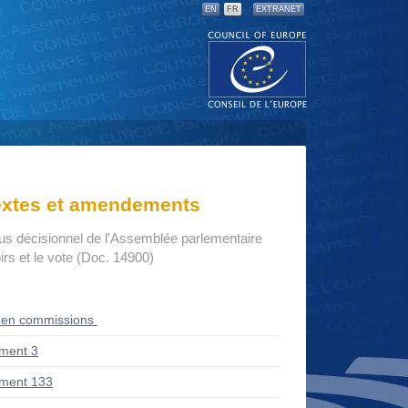
EN
FR
EXTRANET
textes et amendements
us décisionnel de l'Assemblée parlementaire
rs et le vote (Doc. 14900)
 en commissions
ment 3
ment 133