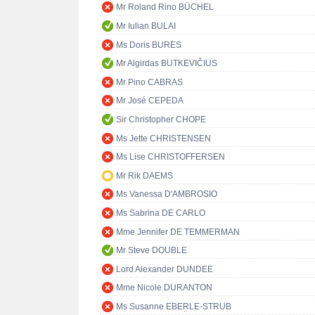
Mr Roland Rino BÜCHEL
Mr Iulian BULAI
Ms Doris BURES
Mr Algirdas BUTKEVIČIUS
Mr Pino CABRAS
Mr José CEPEDA
Sir Christopher CHOPE
Ms Jette CHRISTENSEN
Ms Lise CHRISTOFFERSEN
Mr Rik DAEMS
Ms Vanessa D'AMBROSIO
Ms Sabrina DE CARLO
Mme Jennifer DE TEMMERMAN
Mr Steve DOUBLE
Lord Alexander DUNDEE
Mme Nicole DURANTON
Ms Susanne EBERLE-STRUB