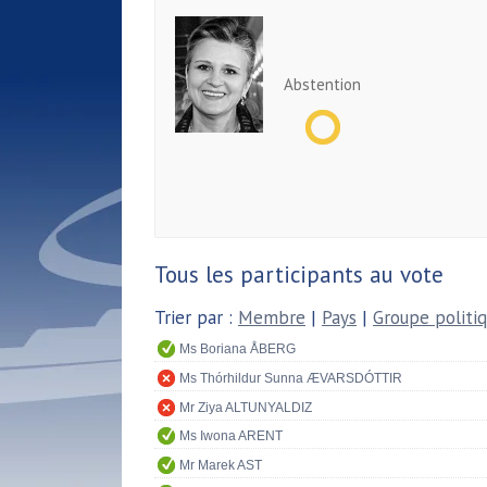
Abstention
Tous les participants au vote
Trier par :
Membre
|
Pays
|
Groupe politi
Ms Boriana ÅBERG
Ms Thórhildur Sunna ÆVARSDÓTTIR
Mr Ziya ALTUNYALDIZ
Ms Iwona ARENT
Mr Marek AST