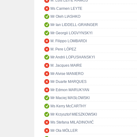
M. Luís LEITE RAMOS
Ms Carmen LEYTE
Mr Oleh LIASHKO
Mr Ian LIDDELL-GRAINGER
Mr Georgii LOGVYNSKYI
M. Filippo LOMBARDI
M. Pere LÓPEZ
Mr Andrii LOPUSHANSKYI
M. Jacques MAIRE
Mr Alvise MANIERO
Mr Duarte MARQUES
Mr Edmon MARUKYAN
Mr Maciej MASŁOWSKI
Ms Kerry McCARTHY
Mr Krzysztof MIESZKOWSKI
Ms Stefana MILADINOVIĆ
Mr Ola MÖLLER