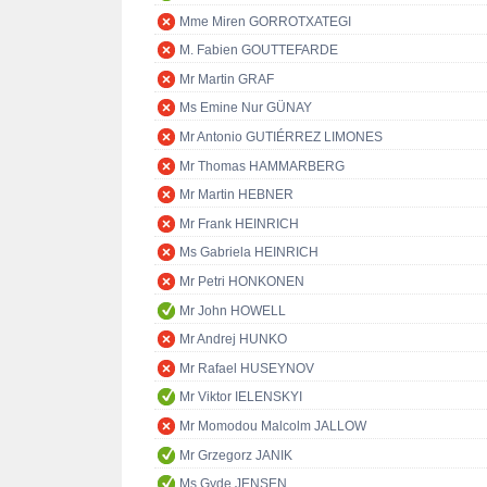
Mme Miren GORROTXATEGI
M. Fabien GOUTTEFARDE
Mr Martin GRAF
Ms Emine Nur GÜNAY
Mr Antonio GUTIÉRREZ LIMONES
Mr Thomas HAMMARBERG
Mr Martin HEBNER
Mr Frank HEINRICH
Ms Gabriela HEINRICH
Mr Petri HONKONEN
Mr John HOWELL
Mr Andrej HUNKO
Mr Rafael HUSEYNOV
Mr Viktor IELENSKYI
Mr Momodou Malcolm JALLOW
Mr Grzegorz JANIK
Ms Gyde JENSEN