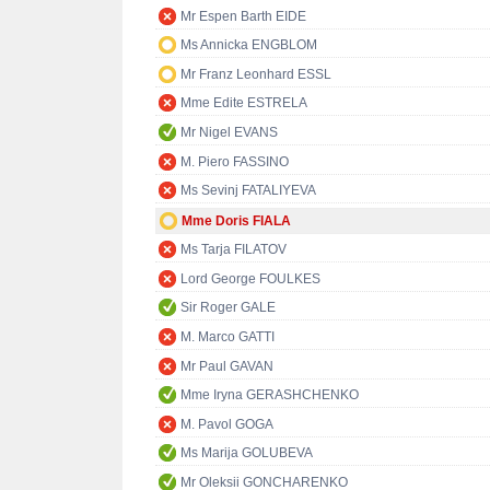
Mr Espen Barth EIDE
Ms Annicka ENGBLOM
Mr Franz Leonhard ESSL
Mme Edite ESTRELA
Mr Nigel EVANS
M. Piero FASSINO
Ms Sevinj FATALIYEVA
Mme Doris FIALA
Ms Tarja FILATOV
Lord George FOULKES
Sir Roger GALE
M. Marco GATTI
Mr Paul GAVAN
Mme Iryna GERASHCHENKO
M. Pavol GOGA
Ms Marija GOLUBEVA
Mr Oleksii GONCHARENKO