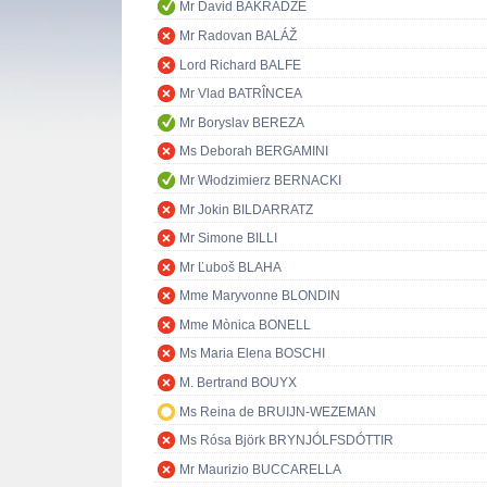
Mr David BAKRADZE
Mr Radovan BALÁŽ
Lord Richard BALFE
Mr Vlad BATRÎNCEA
Mr Boryslav BEREZA
Ms Deborah BERGAMINI
Mr Włodzimierz BERNACKI
Mr Jokin BILDARRATZ
Mr Simone BILLI
Mr Ľuboš BLAHA
Mme Maryvonne BLONDIN
Mme Mònica BONELL
Ms Maria Elena BOSCHI
M. Bertrand BOUYX
Ms Reina de BRUIJN-WEZEMAN
Ms Rósa Björk BRYNJÓLFSDÓTTIR
Mr Maurizio BUCCARELLA