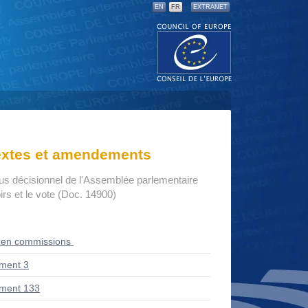
EN
FR
EXTRANET
textes et amendements
us décisionnel de l'Assemblée parlementaire
rs et le vote (Doc. 14900)
 en commissions
ment 3
ment 133