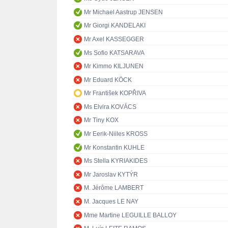
Mr Michael Aastrup JENSEN
Mr Giorgi KANDELAKI
Mr Axel KASSEGGER
Ms Sofio KATSARAVA
Mr Kimmo KILJUNEN
Mr Eduard KÖCK
Mr František KOPŘIVA
Ms Elvira KOVÁCS
Mr Tiny KOX
Mr Eerik-Niiles KROSS
Mr Konstantin KUHLE
Ms Stella KYRIAKIDES
Mr Jaroslav KYTÝR
M. Jérôme LAMBERT
M. Jacques LE NAY
Mme Martine LEGUILLE BALLOY