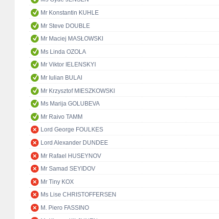
Mr Konstantin KUHLE
Mr Steve DOUBLE
Mr Maciej MASŁOWSKI
Ms Linda OZOLA
Mr Viktor IELENSKYI
Mr Iulian BULAI
Mr Krzysztof MIESZKOWSKI
Ms Marija GOLUBEVA
Mr Raivo TAMM
Lord George FOULKES
Lord Alexander DUNDEE
Mr Rafael HUSEYNOV
Mr Samad SEYIDOV
Mr Tiny KOX
Ms Lise CHRISTOFFERSEN
M. Piero FASSINO