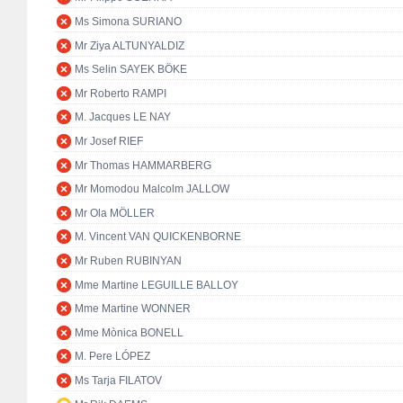
Ms Simona SURIANO
Mr Ziya ALTUNYALDIZ
Ms Selin SAYEK BÖKE
Mr Roberto RAMPI
M. Jacques LE NAY
Mr Josef RIEF
Mr Thomas HAMMARBERG
Mr Momodou Malcolm JALLOW
Mr Ola MÖLLER
M. Vincent VAN QUICKENBORNE
Mr Ruben RUBINYAN
Mme Martine LEGUILLE BALLOY
Mme Martine WONNER
Mme Mònica BONELL
M. Pere LÓPEZ
Ms Tarja FILATOV