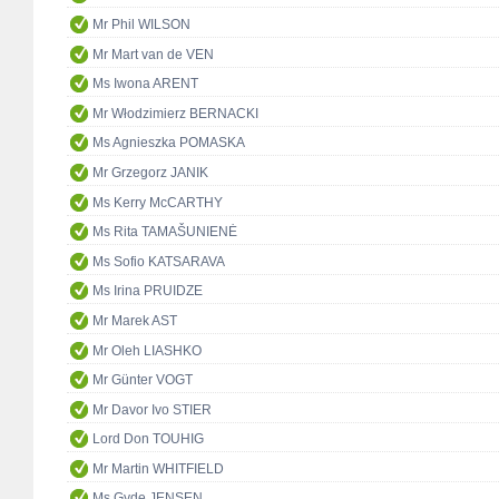
Mr Phil WILSON
Mr Mart van de VEN
Ms Iwona ARENT
Mr Włodzimierz BERNACKI
Ms Agnieszka POMASKA
Mr Grzegorz JANIK
Ms Kerry McCARTHY
Ms Rita TAMAŠUNIENĖ
Ms Sofio KATSARAVA
Ms Irina PRUIDZE
Mr Marek AST
Mr Oleh LIASHKO
Mr Günter VOGT
Mr Davor Ivo STIER
Lord Don TOUHIG
Mr Martin WHITFIELD
Ms Gyde JENSEN