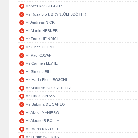
Mr Axel KASSEGGER
Ms Rósa Björk BRYNJÓLFSDÓTTIR
Mr Andreas NICK
Mr Martin HEBNER
Mr Frank HEINRICH
Mr Ulrich OEHME
Mr Paul GAVAN
Ms Carmen LEYTE
Mr Simone BILLI
Ms Maria Elena BOSCHI
Mr Maurizio BUCCARELLA
Mr Pino CABRAS
Ms Sabrina DE CARLO
Mr Alvise MANIERO
Mr Alberto RIBOLLA
Ms Maria RIZZOTTI
Mr Filippo SCERRA