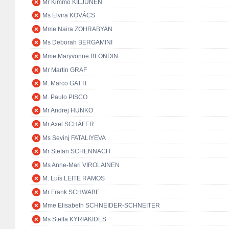
Mr Kimmo KILJUNEN
Ms Elvira KOVÁCS
Mme Naira ZOHRABYAN
Ms Deborah BERGAMINI
Mme Maryvonne BLONDIN
Mr Martin GRAF
M. Marco GATTI
M. Paulo PISCO
Mr Andrej HUNKO
Mr Axel SCHÄFER
Ms Sevinj FATALIYEVA
Mr Stefan SCHENNACH
Ms Anne-Mari VIROLAINEN
M. Luís LEITE RAMOS
Mr Frank SCHWABE
Mme Elisabeth SCHNEIDER-SCHNEITER
Ms Stella KYRIAKIDES