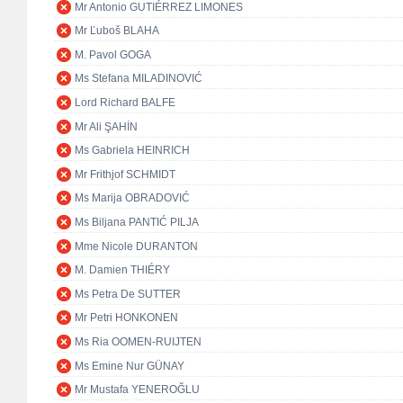
Mr Antonio GUTIÉRREZ LIMONES
Mr Ľuboš BLAHA
M. Pavol GOGA
Ms Stefana MILADINOVIĆ
Lord Richard BALFE
Mr Ali ŞAHİN
Ms Gabriela HEINRICH
Mr Frithjof SCHMIDT
Ms Marija OBRADOVIĆ
Ms Biljana PANTIĆ PILJA
Mme Nicole DURANTON
M. Damien THIÉRY
Ms Petra De SUTTER
Mr Petri HONKONEN
Ms Ria OOMEN-RUIJTEN
Ms Emine Nur GÜNAY
Mr Mustafa YENEROĞLU