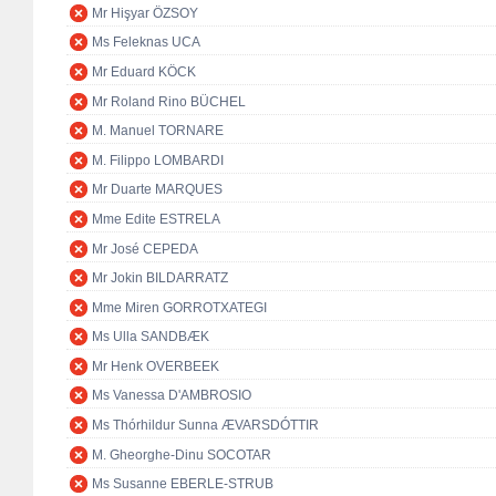
Mr Hişyar ÖZSOY
Ms Feleknas UCA
Mr Eduard KÖCK
Mr Roland Rino BÜCHEL
M. Manuel TORNARE
M. Filippo LOMBARDI
Mr Duarte MARQUES
Mme Edite ESTRELA
Mr José CEPEDA
Mr Jokin BILDARRATZ
Mme Miren GORROTXATEGI
Ms Ulla SANDBÆK
Mr Henk OVERBEEK
Ms Vanessa D'AMBROSIO
Ms Thórhildur Sunna ÆVARSDÓTTIR
M. Gheorghe-Dinu SOCOTAR
Ms Susanne EBERLE-STRUB