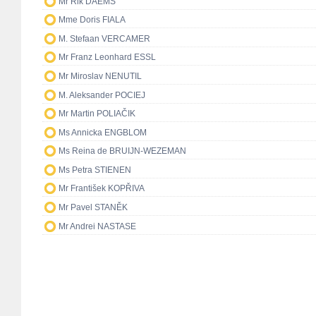
Mr Rik DAEMS
Mme Doris FIALA
M. Stefaan VERCAMER
Mr Franz Leonhard ESSL
Mr Miroslav NENUTIL
M. Aleksander POCIEJ
Mr Martin POLIAČIK
Ms Annicka ENGBLOM
Ms Reina de BRUIJN-WEZEMAN
Ms Petra STIENEN
Mr František KOPŘIVA
Mr Pavel STANĚK
Mr Andrei NASTASE