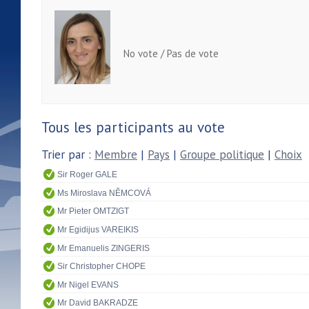
No vote / Pas de vote
Tous les participants au vote
Trier par :
Membre
|
Pays
|
Groupe politique
|
Choix
Sir Roger GALE
Ms Miroslava NĚMCOVÁ
Mr Pieter OMTZIGT
Mr Egidijus VAREIKIS
Mr Emanuelis ZINGERIS
Sir Christopher CHOPE
Mr Nigel EVANS
Mr David BAKRADZE