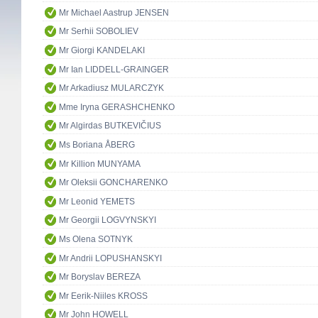
Mr Michael Aastrup JENSEN
Mr Serhii SOBOLIEV
Mr Giorgi KANDELAKI
Mr Ian LIDDELL-GRAINGER
Mr Arkadiusz MULARCZYK
Mme Iryna GERASHCHENKO
Mr Algirdas BUTKEVIČIUS
Ms Boriana ÅBERG
Mr Killion MUNYAMA
Mr Oleksii GONCHARENKO
Mr Leonid YEMETS
Mr Georgii LOGVYNSKYI
Ms Olena SOTNYK
Mr Andrii LOPUSHANSKYI
Mr Boryslav BEREZA
Mr Eerik-Niiles KROSS
Mr John HOWELL