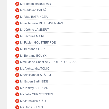
Mr Edmon MARUKYAN
Mr Radovan BALÁŽ
Mr Vlad BATRÎNCEA
Mme Jennifer DE TEMMERMAN
M. Jérôme LAMBERT
M. Jacques MAIRE
M. Fabien GOUTTEFARDE
M. Bertrand SORRE
M. Bertrand BOUYX
Mme Marie-Christine VERDIER-JOUCLAS
Ms Aleksandra TOMIĆ
Mr Aleksandar ŠEŠELJ
Mr Espen Barth EIDE
Mr Tommy SHEPPARD
Ms Jette CHRISTENSEN
Mr Jaroslav KYTÝR
Ms Doris BURES