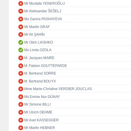
Mr Mustafa YENEROĞLU
Mr Aleksandar ŠEŠELJ
Ms Ganira PASHAYEVA
Mr Martin GRAF
Mr Ali ŞAHİN
Mr Oleh LIASHKO
Ms Linda OZOLA
M. Jacques MAIRE
M. Fabien GOUTTEFARDE
M. Bertrand SORRE
M. Bertrand BOUYX
Mme Marie-Christine VERDIER-JOUCLAS
Ms Emine Nur GÜNAY
Mr Simone BILLI
Mr Ulrich OEHME
Mr Axel KASSEGGER
Mr Martin HEBNER