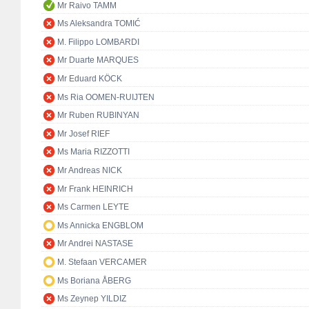
Mr Raivo TAMM
Ms Aleksandra TOMIĆ
M. Filippo LOMBARDI
Mr Duarte MARQUES
Mr Eduard KÖCK
Ms Ria OOMEN-RUIJTEN
Mr Ruben RUBINYAN
Mr Josef RIEF
Ms Maria RIZZOTTI
Mr Andreas NICK
Mr Frank HEINRICH
Ms Carmen LEYTE
Ms Annicka ENGBLOM
Mr Andrei NASTASE
M. Stefaan VERCAMER
Ms Boriana ÅBERG
Ms Zeynep YILDIZ