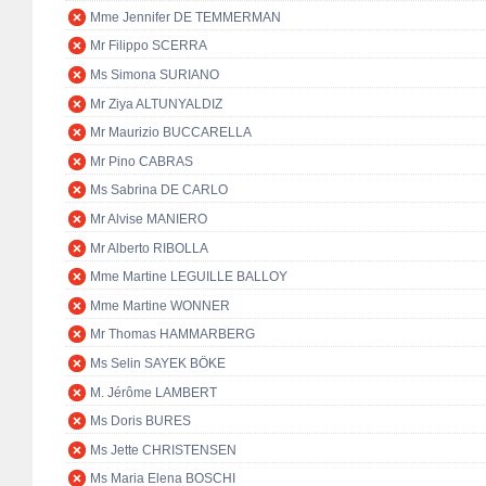
Mme Jennifer DE TEMMERMAN
Mr Filippo SCERRA
Ms Simona SURIANO
Mr Ziya ALTUNYALDIZ
Mr Maurizio BUCCARELLA
Mr Pino CABRAS
Ms Sabrina DE CARLO
Mr Alvise MANIERO
Mr Alberto RIBOLLA
Mme Martine LEGUILLE BALLOY
Mme Martine WONNER
Mr Thomas HAMMARBERG
Ms Selin SAYEK BÖKE
M. Jérôme LAMBERT
Ms Doris BURES
Ms Jette CHRISTENSEN
Ms Maria Elena BOSCHI