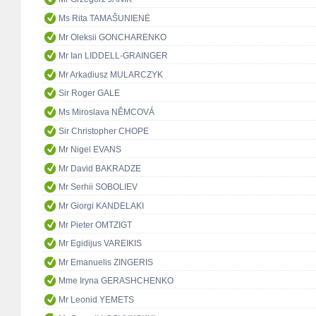
Ms Rita TAMAŠUNIENĖ
Mr Oleksii GONCHARENKO
Mr Ian LIDDELL-GRAINGER
Mr Arkadiusz MULARCZYK
Sir Roger GALE
Ms Miroslava NĚMCOVÁ
Sir Christopher CHOPE
Mr Nigel EVANS
Mr David BAKRADZE
Mr Serhii SOBOLIEV
Mr Giorgi KANDELAKI
Mr Pieter OMTZIGT
Mr Egidijus VAREIKIS
Mr Emanuelis ZINGERIS
Mme Iryna GERASHCHENKO
Mr Leonid YEMETS