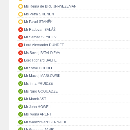
Ms Reina de BRUIJN-WEZEMAN
Ms Petra STIENEN
Mr Pavel STANĚK
Mr Radovan BALÁŽ
Mr Samad SEYIDOV
Lord Alexander DUNDEE
Ms Sevinj FATALIYEVA
Lord Richard BALFE
Mr Steve DOUBLE
Mr Maciej MASŁOWSKI
Ms Irina PRUIDZE
Ms Nino GOGUADZE
Mr Marek AST
Mr John HOWELL
Ms Iwona ARENT
Mr Włodzimierz BERNACKI
Mr Grzegorz JANIK