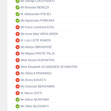
Mr Georgii LOGVYNSKYI
Mr Boryslav BEREZA
M. Aleksander POCIEJ
Ms Agnieszka POMASKA
Mr Franz Leonhard ESSL
Ms Anne-Mari VIROLAINEN
M. Luís LEITE RAMOS
Ms Marija OBRADOVIĆ
Ms Biljana PANTIĆ PILJA
Mme Nicole DURANTON
Mme Elisabeth SCHNEIDER-SCHNEITER
Ms Stella KYRIAKIDES
Ms Elvira KOVÁCS
Ms Deborah BERGAMINI
M. Marco GATTI
Mr Killion MUNYAMA
Mr Viktor IELENSKYI