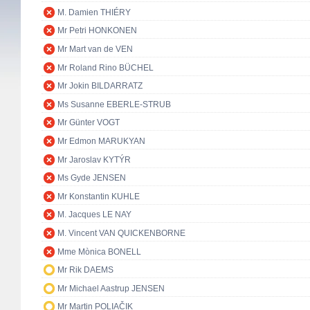
M. Damien THIÉRY
Mr Petri HONKONEN
Mr Mart van de VEN
Mr Roland Rino BÜCHEL
Mr Jokin BILDARRATZ
Ms Susanne EBERLE-STRUB
Mr Günter VOGT
Mr Edmon MARUKYAN
Mr Jaroslav KYTÝR
Ms Gyde JENSEN
Mr Konstantin KUHLE
M. Jacques LE NAY
M. Vincent VAN QUICKENBORNE
Mme Mònica BONELL
Mr Rik DAEMS
Mr Michael Aastrup JENSEN
Mr Martin POLIAČIK