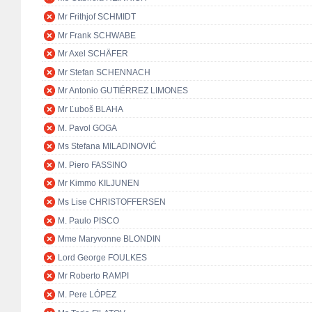
Mr Frithjof SCHMIDT
Mr Frank SCHWABE
Mr Axel SCHÄFER
Mr Stefan SCHENNACH
Mr Antonio GUTIÉRREZ LIMONES
Mr Ľuboš BLAHA
M. Pavol GOGA
Ms Stefana MILADINOVIĆ
M. Piero FASSINO
Mr Kimmo KILJUNEN
Ms Lise CHRISTOFFERSEN
M. Paulo PISCO
Mme Maryvonne BLONDIN
Lord George FOULKES
Mr Roberto RAMPI
M. Pere LÓPEZ