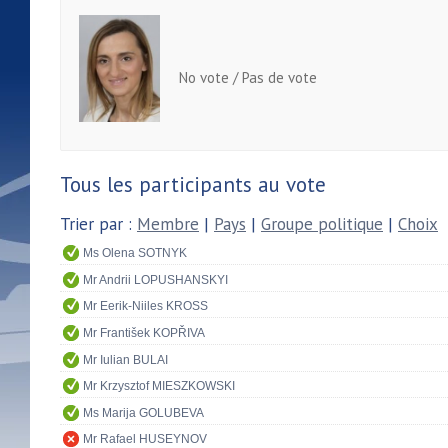
No vote / Pas de vote
Tous les participants au vote
Trier par :
Membre
|
Pays
|
Groupe politique
|
Choix
Ms Olena SOTNYK
Mr Andrii LOPUSHANSKYI
Mr Eerik-Niiles KROSS
Mr František KOPŘIVA
Mr Iulian BULAI
Mr Krzysztof MIESZKOWSKI
Ms Marija GOLUBEVA
Mr Rafael HUSEYNOV