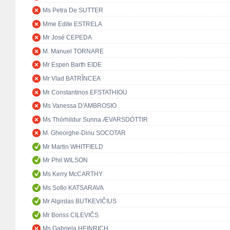
Ms Petra De SUTTER
Mme Edite ESTRELA
Mr José CEPEDA
M. Manuel TORNARE
Mr Espen Barth EIDE
Mr Vlad BATRÎNCEA
Mr Constantinos EFSTATHIOU
Ms Vanessa D'AMBROSIO
Ms Thórhildur Sunna ÆVARSDÓTTIR
M. Gheorghe-Dinu SOCOTAR
Mr Martin WHITFIELD
Mr Phil WILSON
Ms Kerry McCARTHY
Ms Sofio KATSARAVA
Mr Algirdas BUTKEVIČIUS
Mr Boriss CILEVIČS
Ms Gabriela HEINRICH