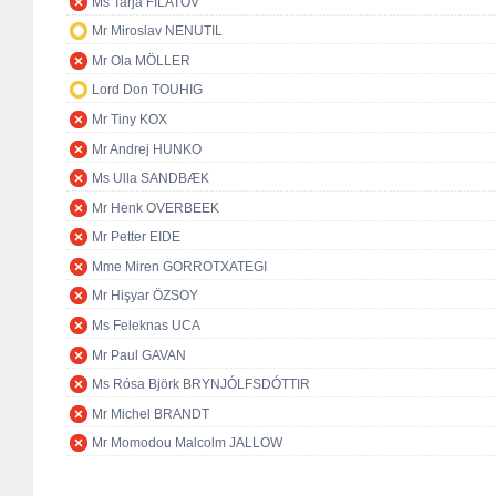
Ms Tarja FILATOV
Mr Miroslav NENUTIL
Mr Ola MÖLLER
Lord Don TOUHIG
Mr Tiny KOX
Mr Andrej HUNKO
Ms Ulla SANDBÆK
Mr Henk OVERBEEK
Mr Petter EIDE
Mme Miren GORROTXATEGI
Mr Hişyar ÖZSOY
Ms Feleknas UCA
Mr Paul GAVAN
Ms Rósa Björk BRYNJÓLFSDÓTTIR
Mr Michel BRANDT
Mr Momodou Malcolm JALLOW