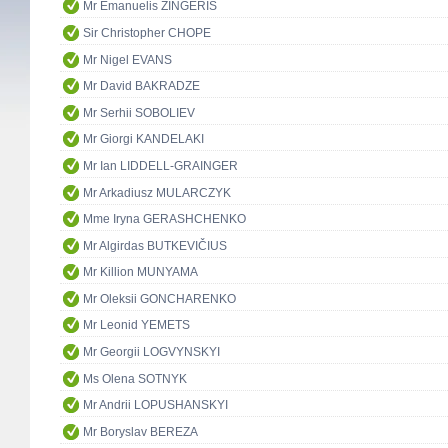
Mr Emanuelis ZINGERIS
Sir Christopher CHOPE
Mr Nigel EVANS
Mr David BAKRADZE
Mr Serhii SOBOLIEV
Mr Giorgi KANDELAKI
Mr Ian LIDDELL-GRAINGER
Mr Arkadiusz MULARCZYK
Mme Iryna GERASHCHENKO
Mr Algirdas BUTKEVIČIUS
Mr Killion MUNYAMA
Mr Oleksii GONCHARENKO
Mr Leonid YEMETS
Mr Georgii LOGVYNSKYI
Ms Olena SOTNYK
Mr Andrii LOPUSHANSKYI
Mr Boryslav BEREZA