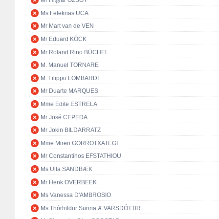
Mr Hişyar ÖZSOY
Ms Feleknas UCA
Mr Mart van de VEN
Mr Eduard KÖCK
Mr Roland Rino BÜCHEL
M. Manuel TORNARE
M. Filippo LOMBARDI
Mr Duarte MARQUES
Mme Edite ESTRELA
Mr José CEPEDA
Mr Jokin BILDARRATZ
Mme Miren GORROTXATEGI
Mr Constantinos EFSTATHIOU
Ms Ulla SANDBÆK
Mr Henk OVERBEEK
Ms Vanessa D'AMBROSIO
Ms Thórhildur Sunna ÆVARSDÓTTIR