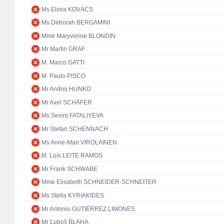
Ms Elvira KOVÁCS
Ms Deborah BERGAMINI
Mme Maryvonne BLONDIN
Mr Martin GRAF
M. Marco GATTI
M. Paulo PISCO
Mr Andrej HUNKO
Mr Axel SCHÄFER
Ms Sevinj FATALIYEVA
Mr Stefan SCHENNACH
Ms Anne-Mari VIROLAINEN
M. Luís LEITE RAMOS
Mr Frank SCHWABE
Mme Elisabeth SCHNEIDER-SCHNEITER
Ms Stella KYRIAKIDES
Mr Antonio GUTIÉRREZ LIMONES
Mr Ľuboš BLAHA