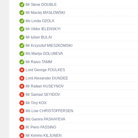
Mr Steve DOUBLE
Mr Maciej MASŁOWSKI
Ms Linda OZOLA
Mr Viktor IELENSKYI
Mr Iulian BULAI
Mr Krzysztof MIESZKOWSKI
Ms Marija GOLUBEVA
Mr Raivo TAMM
Lord George FOULKES
Lord Alexander DUNDEE
Mr Rafael HUSEYNOV
Mr Samad SEYIDOV
Mr Tiny KOX
Ms Lise CHRISTOFFERSEN
Ms Ganira PASHAYEVA
M. Piero FASSINO
Mr Kimmo KILJUNEN