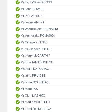
Mr Eerik-Niiles KROSS
Mr John HOWELL
Mr Phil WILSON
Ms Iwona ARENT
Mr Włodzimierz BERNACKI
Ms Agnieszka POMASKA
Mr Grzegorz JANIK
M. Aleksander POCIEJ
Ms Kerry McCARTHY
Ms Rita TAMAŠUNIENĖ
Ms Sofio KATSARAVA
Ms Irina PRUIDZE
Ms Nino GOGUADZE
Mr Marek AST
Mr Oleh LIASHKO
Mr Martin WHITFIELD
Mr František KOPŘIVA