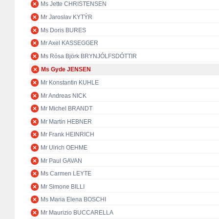
Ms Jette CHRISTENSEN
Mr Jaroslav KYTÝR
Ms Doris BURES
Mr Axel KASSEGGER
Ms Rósa Björk BRYNJÓLFSDÓTTIR
Ms Gyde JENSEN
Mr Konstantin KUHLE
Mr Andreas NICK
Mr Michel BRANDT
Mr Martin HEBNER
Mr Frank HEINRICH
Mr Ulrich OEHME
Mr Paul GAVAN
Ms Carmen LEYTE
Mr Simone BILLI
Ms Maria Elena BOSCHI
Mr Maurizio BUCCARELLA