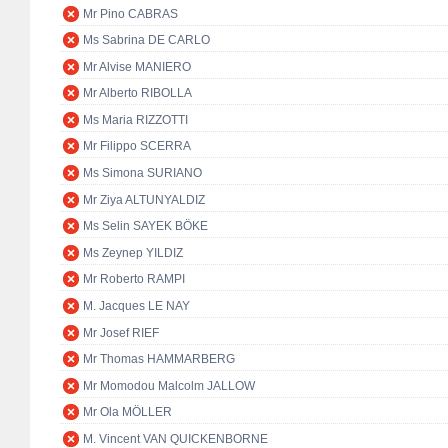
Mr Pino CABRAS
Ms Sabrina DE CARLO
Mr Alvise MANIERO
Mr Alberto RIBOLLA
Ms Maria RIZZOTTI
Mr Filippo SCERRA
Ms Simona SURIANO
Mr Ziya ALTUNYALDIZ
Ms Selin SAYEK BÖKE
Ms Zeynep YILDIZ
Mr Roberto RAMPI
M. Jacques LE NAY
Mr Josef RIEF
Mr Thomas HAMMARBERG
Mr Momodou Malcolm JALLOW
Mr Ola MÖLLER
M. Vincent VAN QUICKENBORNE