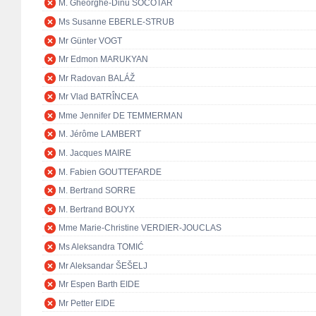
M. Gheorghe-Dinu SOCOTAR
Ms Susanne EBERLE-STRUB
Mr Günter VOGT
Mr Edmon MARUKYAN
Mr Radovan BALÁŽ
Mr Vlad BATRÎNCEA
Mme Jennifer DE TEMMERMAN
M. Jérôme LAMBERT
M. Jacques MAIRE
M. Fabien GOUTTEFARDE
M. Bertrand SORRE
M. Bertrand BOUYX
Mme Marie-Christine VERDIER-JOUCLAS
Ms Aleksandra TOMIĆ
Mr Aleksandar ŠEŠELJ
Mr Espen Barth EIDE
Mr Petter EIDE