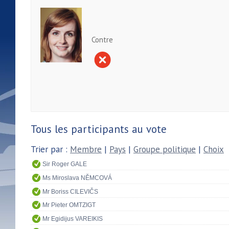
Contre
Tous les participants au vote
Trier par :
Membre
|
Pays
|
Groupe politique
|
Choix
Sir Roger GALE
Ms Miroslava NĚMCOVÁ
Mr Boriss CILEVIČS
Mr Pieter OMTZIGT
Mr Egidijus VAREIKIS