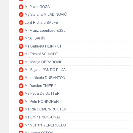
M. Pavol GOGA
Ms Stefana MILADINOVIĆ
Lord Richard BALFE
Mr Franz Leonhard ESSL
Mr Ali ŞAHİN
Ms Gabriela HEINRICH
Mr Frithjof SCHMIDT
Ms Marija OBRADOVIĆ
Ms Biljana PANTIĆ PILJA
Mme Nicole DURANTON
M. Damien THIÉRY
Ms Petra De SUTTER
Mr Petri HONKONEN
Ms Ria OOMEN-RUIJTEN
Ms Emine Nur GÜNAY
Mr Mustafa YENEROĞLU