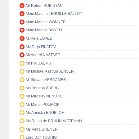
Mr Ruben RUBINYAN
Mme Martine LEGUILLE BALLOY
Mme Martine WONNER
Mme Mònica BONELL
M. Pere LÓPEZ
Ms Tarja FILATOV
Mr Andrei NASTASE
Mr Rik DAEMS
Mr Michael Aastrup JENSEN
M. Stefaan VERCAMER
Ms Boriana ÅBERG
Mr Miroslav NENUTIL
Mr Martin POLIAČIK
Ms Annicka ENGBLOM
Ms Reina de BRUIJN-WEZEMAN
Ms Petra STIENEN
Lord Don TOUHIG