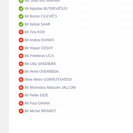
Ms Sofio KATSARAVA
Mr Algirdas BUTKEVIČIUS
Mr Boriss CILEVIČS
Mr Indrek SAAR
Mr Tiny KOX
Mr Andrej HUNKO
Mr Hişyar ÖZSOY
Ms Feleknas UCA
Ms Ulla SANDBÆK
Mr Henk OVERBEEK
Mme Miren GORROTXATEGI
Mr Momodou Malcolm JALLOW
Mr Petter EIDE
Mr Paul GAVAN
Mr Michel BRANDT