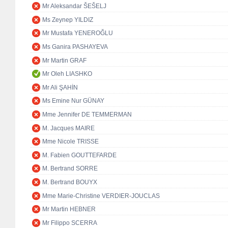
Mr Aleksandar ŠEŠELJ
Ms Zeynep YILDIZ
Mr Mustafa YENEROĞLU
Ms Ganira PASHAYEVA
Mr Martin GRAF
Mr Oleh LIASHKO
Mr Ali ŞAHİN
Ms Emine Nur GÜNAY
Mme Jennifer DE TEMMERMAN
M. Jacques MAIRE
Mme Nicole TRISSE
M. Fabien GOUTTEFARDE
M. Bertrand SORRE
M. Bertrand BOUYX
Mme Marie-Christine VERDIER-JOUCLAS
Mr Martin HEBNER
Mr Filippo SCERRA