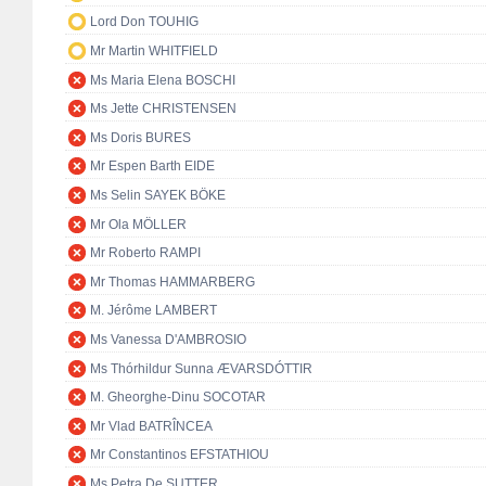
Lord Don TOUHIG
Mr Martin WHITFIELD
Ms Maria Elena BOSCHI
Ms Jette CHRISTENSEN
Ms Doris BURES
Mr Espen Barth EIDE
Ms Selin SAYEK BÖKE
Mr Ola MÖLLER
Mr Roberto RAMPI
Mr Thomas HAMMARBERG
M. Jérôme LAMBERT
Ms Vanessa D'AMBROSIO
Ms Thórhildur Sunna ÆVARSDÓTTIR
M. Gheorghe-Dinu SOCOTAR
Mr Vlad BATRÎNCEA
Mr Constantinos EFSTATHIOU
Ms Petra De SUTTER