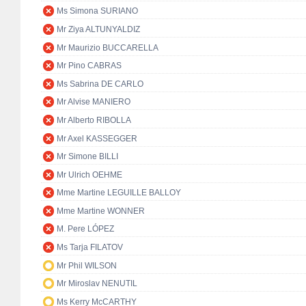
Ms Simona SURIANO
Mr Ziya ALTUNYALDIZ
Mr Maurizio BUCCARELLA
Mr Pino CABRAS
Ms Sabrina DE CARLO
Mr Alvise MANIERO
Mr Alberto RIBOLLA
Mr Axel KASSEGGER
Mr Simone BILLI
Mr Ulrich OEHME
Mme Martine LEGUILLE BALLOY
Mme Martine WONNER
M. Pere LÓPEZ
Ms Tarja FILATOV
Mr Phil WILSON
Mr Miroslav NENUTIL
Ms Kerry McCARTHY