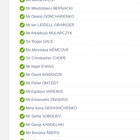
Mr Włodzimierz BERNACKI
Mr Oleksii GONCHARENKO
Mr Ian LIDDELL-GRAINGER
Mr Arkadiusz MULARCZYK
Sir Roger GALE
Ms Miroslava NĚMCOVÁ
Sir Christopher CHOPE
Mr Nigel EVANS
Mr David BAKRADZE
Mr Pieter OMTZIGT
Mr Egidijus VAREIKIS
Mr Emanuelis ZINGERIS
Mme Iryna GERASHCHENKO
Mr Serhii SOBOLIEV
Mr Giorgi KANDELAKI
Ms Boriana ÅBERG