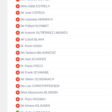
Mme Edite ESTRELA
Mr José CEPEDA
Ms Gabriela HEINRICH
Mr Frithjof SCHMIDT
Mr Antonio GUTIÉRREZ LIMONES
Mr Ľuboš BLAHA
M. Pavol GOGA
Ms Stefana MILADINOVIĆ
Mr Axel SCHÄFER
M. Paulo PISCO
Mr Frank SCHWABE
Mr Stefan SCHENNACH
Ms Lise CHRISTOFFERSEN
Mme Maryvonne BLONDIN
M. Piero FASSINO
Mr Kimmo KILJUNEN