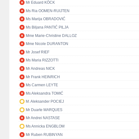
Mr Eduard KÖCK
Ms Ria OOMEN-RUIJTEN
Ms Marija OBRADOVIĆ
Ms Biljana PANTIĆ PILJA
Mme Marie-Christine DALLOZ
Mme Nicole DURANTON
Mr Josef RIEF
Ms Maria RIZZOTTI
Mr Andreas NICK
Mr Frank HEINRICH
Ms Carmen LEYTE
Ms Aleksandra TOMIĆ
M. Aleksander POCIEJ
Mr Duarte MARQUES
Mr Andrei NASTASE
Ms Annicka ENGBLOM
Mr Ruben RUBINYAN