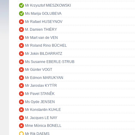
Mr Krzysztof MIESZKOWSKI
Ms Marija GOLUBEVA
Mr Rafael HUSEYNOV
M. Damien THIÉRY
Mr Mart van de VEN
Mr Roland Rino BÜCHEL
Mr Jokin BILDARRATZ
Ms Susanne EBERLE-STRUB
Mr Günter VOGT
Mr Edmon MARUKYAN
Mr Jaroslav KYTÝR
Mr Pavel STANĚK
Ms Gyde JENSEN
Mr Konstantin KUHLE
M. Jacques LE NAY
Mme Mònica BONELL
Mr Rik DAEMS