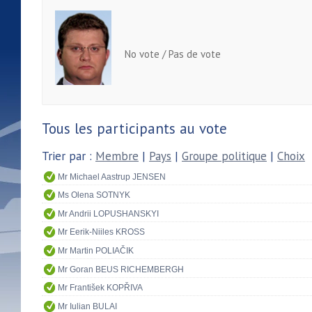
No vote / Pas de vote
Tous les participants au vote
Trier par :
Membre
|
Pays
|
Groupe politique
|
Choix
Mr Michael Aastrup JENSEN
Ms Olena SOTNYK
Mr Andrii LOPUSHANSKYI
Mr Eerik-Niiles KROSS
Mr Martin POLIAČIK
Mr Goran BEUS RICHEMBERGH
Mr František KOPŘIVA
Mr Iulian BULAI