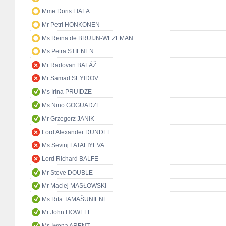
Mme Doris FIALA
Mr Petri HONKONEN
Ms Reina de BRUIJN-WEZEMAN
Ms Petra STIENEN
Mr Radovan BALÁŽ
Mr Samad SEYIDOV
Ms Irina PRUIDZE
Ms Nino GOGUADZE
Mr Grzegorz JANIK
Lord Alexander DUNDEE
Ms Sevinj FATALIYEVA
Lord Richard BALFE
Mr Steve DOUBLE
Mr Maciej MASŁOWSKI
Ms Rita TAMAŠUNIENĖ
Mr John HOWELL
Ms Iwona ARENT