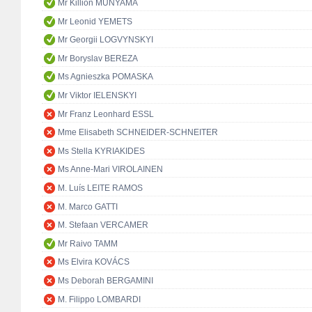
Mr Killion MUNYAMA
Mr Leonid YEMETS
Mr Georgii LOGVYNSKYI
Mr Boryslav BEREZA
Ms Agnieszka POMASKA
Mr Viktor IELENSKYI
Mr Franz Leonhard ESSL
Mme Elisabeth SCHNEIDER-SCHNEITER
Ms Stella KYRIAKIDES
Ms Anne-Mari VIROLAINEN
M. Luís LEITE RAMOS
M. Marco GATTI
M. Stefaan VERCAMER
Mr Raivo TAMM
Ms Elvira KOVÁCS
Ms Deborah BERGAMINI
M. Filippo LOMBARDI