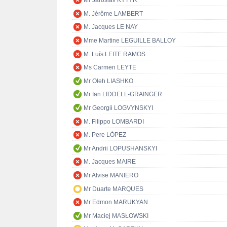
Mr Jaroslav KYTÝR
M. Jérôme LAMBERT
M. Jacques LE NAY
Mme Martine LEGUILLE BALLOY
M. Luís LEITE RAMOS
Ms Carmen LEYTE
Mr Oleh LIASHKO
Mr Ian LIDDELL-GRAINGER
Mr Georgii LOGVYNSKYI
M. Filippo LOMBARDI
M. Pere LÓPEZ
Mr Andrii LOPUSHANSKYI
M. Jacques MAIRE
Mr Alvise MANIERO
Mr Duarte MARQUES
Mr Edmon MARUKYAN
Mr Maciej MASŁOWSKI