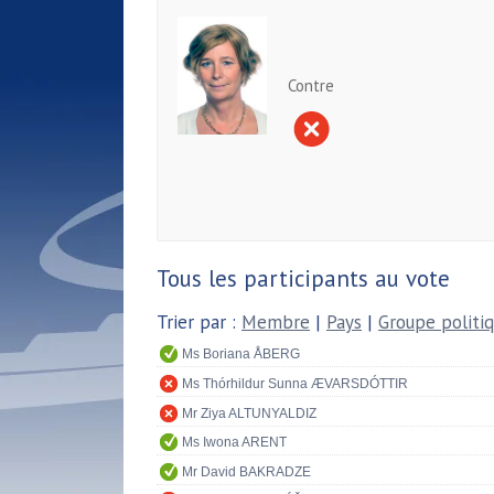
Contre
Tous les participants au vote
Trier par :
Membre
|
Pays
|
Groupe politi
Ms Boriana ÅBERG
Ms Thórhildur Sunna ÆVARSDÓTTIR
Mr Ziya ALTUNYALDIZ
Ms Iwona ARENT
Mr David BAKRADZE