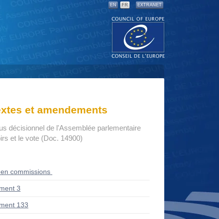
EN
FR
EXTRANET
textes et amendements
us décisionnel de l'Assemblée parlementaire
rs et le vote (Doc. 14900)
 en commissions
ment 3
ment 133