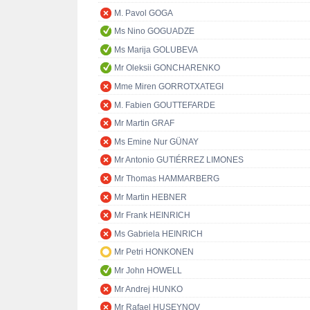
M. Pavol GOGA
Ms Nino GOGUADZE
Ms Marija GOLUBEVA
Mr Oleksii GONCHARENKO
Mme Miren GORROTXATEGI
M. Fabien GOUTTEFARDE
Mr Martin GRAF
Ms Emine Nur GÜNAY
Mr Antonio GUTIÉRREZ LIMONES
Mr Thomas HAMMARBERG
Mr Martin HEBNER
Mr Frank HEINRICH
Ms Gabriela HEINRICH
Mr Petri HONKONEN
Mr John HOWELL
Mr Andrej HUNKO
Mr Rafael HUSEYNOV