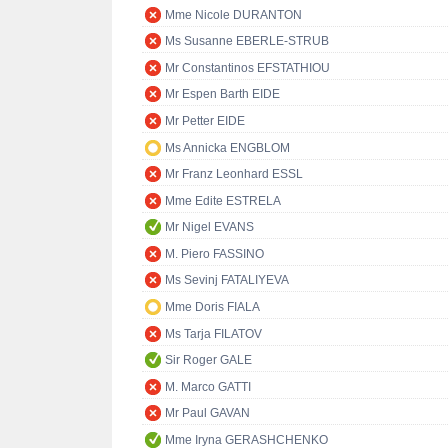
Mme Nicole DURANTON
Ms Susanne EBERLE-STRUB
Mr Constantinos EFSTATHIOU
Mr Espen Barth EIDE
Mr Petter EIDE
Ms Annicka ENGBLOM
Mr Franz Leonhard ESSL
Mme Edite ESTRELA
Mr Nigel EVANS
M. Piero FASSINO
Ms Sevinj FATALIYEVA
Mme Doris FIALA
Ms Tarja FILATOV
Sir Roger GALE
M. Marco GATTI
Mr Paul GAVAN
Mme Iryna GERASHCHENKO