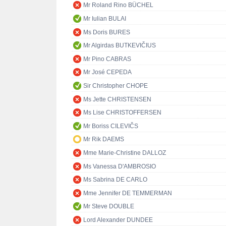
Mr Roland Rino BÜCHEL
Mr Iulian BULAI
Ms Doris BURES
Mr Algirdas BUTKEVIČIUS
Mr Pino CABRAS
Mr José CEPEDA
Sir Christopher CHOPE
Ms Jette CHRISTENSEN
Ms Lise CHRISTOFFERSEN
Mr Boriss CILEVIČS
Mr Rik DAEMS
Mme Marie-Christine DALLOZ
Ms Vanessa D'AMBROSIO
Ms Sabrina DE CARLO
Mme Jennifer DE TEMMERMAN
Mr Steve DOUBLE
Lord Alexander DUNDEE