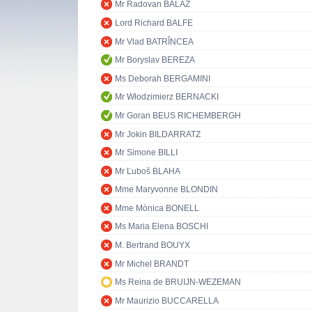
Mr Radovan BALÁŽ
Lord Richard BALFE
Mr Vlad BATRÎNCEA
Mr Boryslav BEREZA
Ms Deborah BERGAMINI
Mr Włodzimierz BERNACKI
Mr Goran BEUS RICHEMBERGH
Mr Jokin BILDARRATZ
Mr Simone BILLI
Mr Ľuboš BLAHA
Mme Maryvonne BLONDIN
Mme Mònica BONELL
Ms Maria Elena BOSCHI
M. Bertrand BOUYX
Mr Michel BRANDT
Ms Reina de BRUIJN-WEZEMAN
Mr Maurizio BUCCARELLA