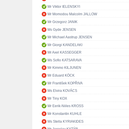
Mr Viktor IELENSKYI
Mr Momodou Malcolm JALLOW
Mr Grzegorz JANIK
Ms Gyde JENSEN
Mr Michael Aastrup JENSEN
Mr Giorgi KANDELAKI
Mr Axel KASSEGGER
Ms Sofio KATSARAVA
Mr Kimmo KILJUNEN
Mr Eduard KÖCK
Mr František KOPŘIVA
Ms Elvira KOVÁCS
Mr Tiny KOX
Mr Eerik-Niiles KROSS
Mr Konstantin KUHLE
Ms Stella KYRIAKIDES