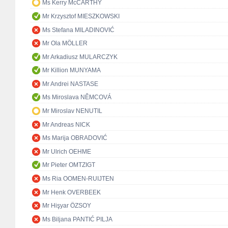
Ms Kerry McCARTHY
Mr Krzysztof MIESZKOWSKI
Ms Stefana MILADINOVIĆ
Mr Ola MÖLLER
Mr Arkadiusz MULARCZYK
Mr Killion MUNYAMA
Mr Andrei NASTASE
Ms Miroslava NĚMCOVÁ
Mr Miroslav NENUTIL
Mr Andreas NICK
Ms Marija OBRADOVIĆ
Mr Ulrich OEHME
Mr Pieter OMTZIGT
Ms Ria OOMEN-RUIJTEN
Mr Henk OVERBEEK
Mr Hişyar ÖZSOY
Ms Biljana PANTIĆ PILJA