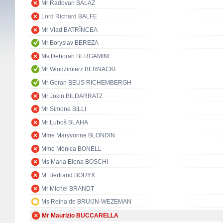
Mr Radovan BALÁŽ
Lord Richard BALFE
Mr Vlad BATRÎNCEA
Mr Boryslav BEREZA
Ms Deborah BERGAMINI
Mr Włodzimierz BERNACKI
Mr Goran BEUS RICHEMBERGH
Mr Jokin BILDARRATZ
Mr Simone BILLI
Mr Ľuboš BLAHA
Mme Maryvonne BLONDIN
Mme Mònica BONELL
Ms Maria Elena BOSCHI
M. Bertrand BOUYX
Mr Michel BRANDT
Ms Reina de BRUIJN-WEZEMAN
Mr Maurizio BUCCARELLA