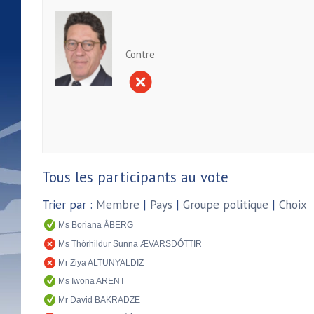
Contre
Tous les participants au vote
Trier par :
Membre
|
Pays
|
Groupe politique
|
Choix
Ms Boriana ÅBERG
Ms Thórhildur Sunna ÆVARSDÓTTIR
Mr Ziya ALTUNYALDIZ
Ms Iwona ARENT
Mr David BAKRADZE