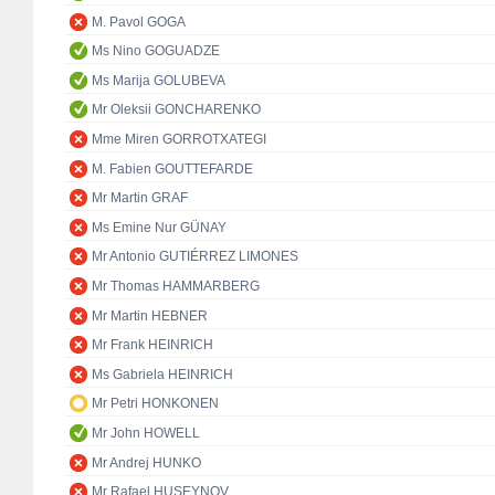
M. Pavol GOGA
Ms Nino GOGUADZE
Ms Marija GOLUBEVA
Mr Oleksii GONCHARENKO
Mme Miren GORROTXATEGI
M. Fabien GOUTTEFARDE
Mr Martin GRAF
Ms Emine Nur GÜNAY
Mr Antonio GUTIÉRREZ LIMONES
Mr Thomas HAMMARBERG
Mr Martin HEBNER
Mr Frank HEINRICH
Ms Gabriela HEINRICH
Mr Petri HONKONEN
Mr John HOWELL
Mr Andrej HUNKO
Mr Rafael HUSEYNOV