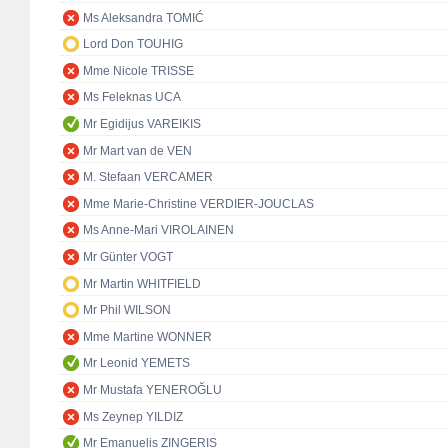
Ms Aleksandra TOMIĆ
Lord Don TOUHIG
Mme Nicole TRISSE
Ms Feleknas UCA
Mr Egidijus VAREIKIS
Mr Mart van de VEN
M. Stefaan VERCAMER
Mme Marie-Christine VERDIER-JOUCLAS
Ms Anne-Mari VIROLAINEN
Mr Günter VOGT
Mr Martin WHITFIELD
Mr Phil WILSON
Mme Martine WONNER
Mr Leonid YEMETS
Mr Mustafa YENEROĞLU
Ms Zeynep YILDIZ
Mr Emanuelis ZINGERIS