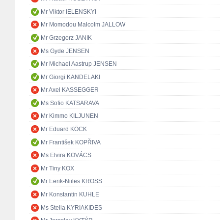
Mr Viktor IELENSKYI
Mr Momodou Malcolm JALLOW
Mr Grzegorz JANIK
Ms Gyde JENSEN
Mr Michael Aastrup JENSEN
Mr Giorgi KANDELAKI
Mr Axel KASSEGGER
Ms Sofio KATSARAVA
Mr Kimmo KILJUNEN
Mr Eduard KÖCK
Mr František KOPŘIVA
Ms Elvira KOVÁCS
Mr Tiny KOX
Mr Eerik-Niiles KROSS
Mr Konstantin KUHLE
Ms Stella KYRIAKIDES