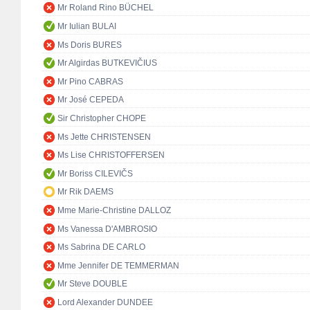
Mr Roland Rino BÜCHEL
Mr Iulian BULAI
Ms Doris BURES
Mr Algirdas BUTKEVIČIUS
Mr Pino CABRAS
Mr José CEPEDA
Sir Christopher CHOPE
Ms Jette CHRISTENSEN
Ms Lise CHRISTOFFERSEN
Mr Boriss CILEVIČS
Mr Rik DAEMS
Mme Marie-Christine DALLOZ
Ms Vanessa D'AMBROSIO
Ms Sabrina DE CARLO
Mme Jennifer DE TEMMERMAN
Mr Steve DOUBLE
Lord Alexander DUNDEE