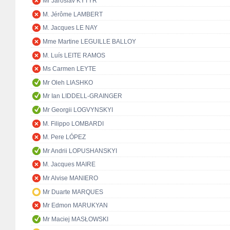
Mr Jaroslav KYTÝR
M. Jérôme LAMBERT
M. Jacques LE NAY
Mme Martine LEGUILLE BALLOY
M. Luís LEITE RAMOS
Ms Carmen LEYTE
Mr Oleh LIASHKO
Mr Ian LIDDELL-GRAINGER
Mr Georgii LOGVYNSKYI
M. Filippo LOMBARDI
M. Pere LÓPEZ
Mr Andrii LOPUSHANSKYI
M. Jacques MAIRE
Mr Alvise MANIERO
Mr Duarte MARQUES
Mr Edmon MARUKYAN
Mr Maciej MASŁOWSKI