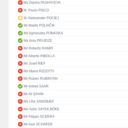
Ms Ganira PASHAYEVA
M. Paulo PISCO
M. Aleksander POCIEJ
Mr Martin POLIAČIK
Ms Agnieszka POMASKA
Ms Irina PRUIDZE
Mr Roberto RAMPI
Mr Alberto RIBOLLA
Mr Josef RIEF
Ms Maria RIZZOTTI
Mr Ruben RUBINYAN
Mr Indrek SAAR
Mr Ali ŞAHİN
Ms Ulla SANDBÆK
Ms Selin SAYEK BÖKE
Mr Filippo SCERRA
Mr Axel SCHÄFER