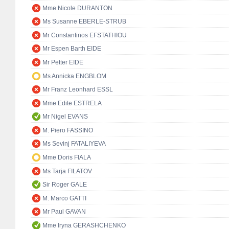
Mme Nicole DURANTON
Ms Susanne EBERLE-STRUB
Mr Constantinos EFSTATHIOU
Mr Espen Barth EIDE
Mr Petter EIDE
Ms Annicka ENGBLOM
Mr Franz Leonhard ESSL
Mme Edite ESTRELA
Mr Nigel EVANS
M. Piero FASSINO
Ms Sevinj FATALIYEVA
Mme Doris FIALA
Ms Tarja FILATOV
Sir Roger GALE
M. Marco GATTI
Mr Paul GAVAN
Mme Iryna GERASHCHENKO