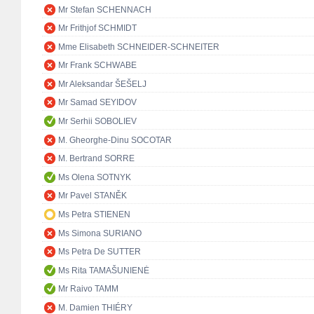
Mr Stefan SCHENNACH
Mr Frithjof SCHMIDT
Mme Elisabeth SCHNEIDER-SCHNEITER
Mr Frank SCHWABE
Mr Aleksandar ŠEŠELJ
Mr Samad SEYIDOV
Mr Serhii SOBOLIEV
M. Gheorghe-Dinu SOCOTAR
M. Bertrand SORRE
Ms Olena SOTNYK
Mr Pavel STANĚK
Ms Petra STIENEN
Ms Simona SURIANO
Ms Petra De SUTTER
Ms Rita TAMAŠUNIENĖ
Mr Raivo TAMM
M. Damien THIÉRY