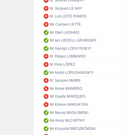
M. Jérôme LAMBERT
M. Jacques LE NAY
M. Luís LEITE RAMOS
Ms Carmen LEYTE
Mr Oleh LIASHKO
Mr Ian LIDDELL-GRAINGER
Mr Georgii LOGVYNSKYI
M. Filippo LOMBARDI
M. Pere LÓPEZ
Mr Andrii LOPUSHANSKYI
M. Jacques MAIRE
Mr Alvise MANIERO
Mr Duarte MARQUES
Mr Edmon MARUKYAN
Mr Maciej MASŁOWSKI
Ms Kerry McCARTHY
Mr Krzysztof MIESZKOWSKI