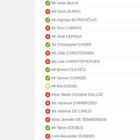
Mr Iulian BULAI
Ms Doris BURES
Mr Algirdas BUTKEVIČIUS
Mr Pino CABRAS
Mr José CEPEDA
Sir Christopher CHOPE
Ms Jette CHRISTENSEN
Ms Lise CHRISTOFFERSEN
Mr Boriss CILEVIČS
Mr Vernon COAKER
Mr Rik DAEMS
Mme Marie-Christine DALLOZ
Ms Vanessa D'AMBROSIO
Ms Sabrina DE CARLO
Mme Jennifer DE TEMMERMAN
Mr Steve DOUBLE
Lord Alexander DUNDEE