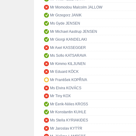
Mr Momodou Malcolm JALLOW
Mr Grzegorz JANIK
Ms Gyde JENSEN
Mr Michael Aastrup JENSEN
Mr Giorgi KANDELAKI
Mr Axel KASSEGGER
Ms Sofio KATSARAVA
Mr Kimmo KILJUNEN
Mr Eduard KÖCK
Mr František KOPŘIVA
Ms Elvira KOVÁCS
Mr Tiny KOX
Mr Eerik-Niiles KROSS
Mr Konstantin KUHLE
Ms Stella KYRIAKIDES
Mr Jaroslav KYTÝR