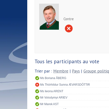
Contre
Tous les participants au vote
Trier par :
Membre
|
Pays
|
Groupe politi
Ms Boriana ÅBERG
Ms Thórhildur Sunna ÆVARSDÓTTIR
Ms Iwona ARENT
Mr Volodymyr ARIEV
Mr Marek AST