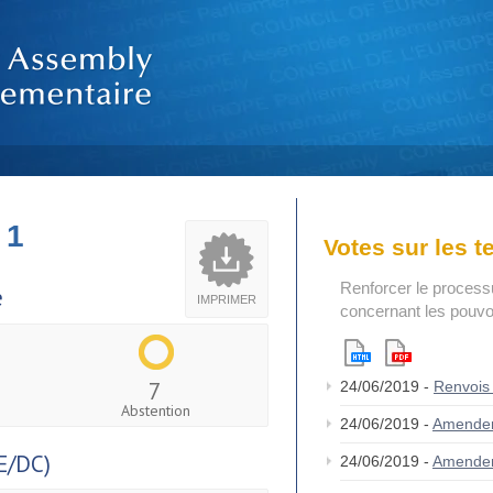
 1
Votes sur les 
Renforcer le process
e
IMPRIMER
concernant les pouvoi
7
24/06/2019 -
Renvois
Abstention
24/06/2019 -
Amende
E/DC)
24/06/2019 -
Amende