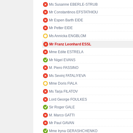
Ms Susanne EBERLE-STRUB
Mr Constantinos EFSTATHIOU
Mr Espen Barth EIDE
Mr Petter EIDE
Ms Annicka ENGBLOM
Mr Franz Leonhard ESSL
Mme Edite ESTRELA
Mr Nigel EVANS
M. Piero FASSINO
Ms Sevinj FATALIYEVA
Mme Doris FIALA
Ms Tarja FILATOV
Lord George FOULKES
Sir Roger GALE
M. Marco GATTI
Mr Paul GAVAN
Mme Iryna GERASHCHENKO