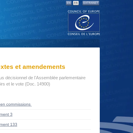
EN
FR
EXTRANET
textes et amendements
us décisionnel de l'Assemblée parlementaire
rs et le vote (Doc. 14900)
 en commissions
ment 3
ment 133