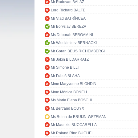
Mr Radovan BALÁŽ
Lord Richard BALFE
Mr Vlad BATRÎNCEA
Mr Boryslav BEREZA
Ms Deborah BERGAMINI
Mr Włodzimierz BERNACKI
Mr Goran BEUS RICHEMBERGH
Mr Jokin BILDARRATZ
Mr Simone BILLI
Mr Ľuboš BLAHA
Mme Maryvonne BLONDIN
Mme Mònica BONELL
Ms Maria Elena BOSCHI
M. Bertrand BOUYX
Ms Reina de BRUIJN-WEZEMAN
Mr Maurizio BUCCARELLA
Mr Roland Rino BÜCHEL