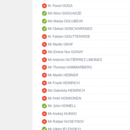
M. Pavol GOGA
Ms Nino GOGUADZE
Ms Marija GOLUBEVA
Mr Oleksii GONCHARENKO
M. Fabien GOUTTEFARDE
Mr Martin GRAF
Ms Emine Nur GÜNAY
Mr Antonio GUTIÉRREZ LIMONES
Mr Thomas HAMMARBERG
Mr Martin HEBNER
Mr Frank HEINRICH
Ms Gabriela HEINRICH
Mr Petri HONKONEN
Mr John HOWELL
Mr Andrej HUNKO
Mr Rafael HUSEYNOV
Mr Viktor IELENSKYI