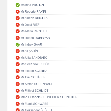
Ms Irina PRUIDZE
Mr Roberto RAMPI
Mr Alberto RIBOLLA
Mr Josef RIEF
Ms Maria RIZZOTTI
Mr Ruben RUBINYAN
Mr Indrek SAAR
Mr Ali ŞAHİN
Ms Ulla SANDBÆK
Ms Selin SAYEK BÖKE
Mr Filippo SCERRA
Mr Axel SCHÄFER
Mr Stefan SCHENNACH
Mr Frithjof SCHMIDT
Mme Elisabeth SCHNEIDER-SCHNEITER
Mr Frank SCHWABE
Mr Aleksandar ŠEŠELJ