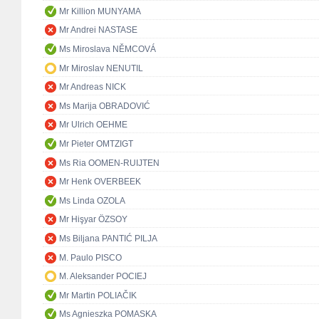
Mr Killion MUNYAMA
Mr Andrei NASTASE
Ms Miroslava NĚMCOVÁ
Mr Miroslav NENUTIL
Mr Andreas NICK
Ms Marija OBRADOVIĆ
Mr Ulrich OEHME
Mr Pieter OMTZIGT
Ms Ria OOMEN-RUIJTEN
Mr Henk OVERBEEK
Ms Linda OZOLA
Mr Hişyar ÖZSOY
Ms Biljana PANTIĆ PILJA
M. Paulo PISCO
M. Aleksander POCIEJ
Mr Martin POLIAČIK
Ms Agnieszka POMASKA