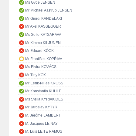
Ms Gyde JENSEN
Mr Michael Aastrup JENSEN
Mr Giorgi KANDELAKI
Mr Axel KASSEGGER
Ms Sofio KATSARAVA
Mr Kimmo KILJUNEN
Mr Eduard KÖCK
Mr František KOPŘIVA
Ms Elvira KOVÁCS
Mr Tiny KOX
Mr Eerik-Niiles KROSS
Mr Konstantin KUHLE
Ms Stella KYRIAKIDES
Mr Jaroslav KYTÝR
M. Jérôme LAMBERT
M. Jacques LE NAY
M. Luís LEITE RAMOS