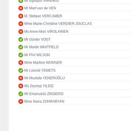
Mr Egidijus VAREIKIS
Mr Mart van de VEN
M. Stefaan VERCAMER
Mme Marie-Christine VERDIER-JOUCLAS
Ms Anne-Mari VIROLAINEN
Mr Günter VOGT
Mr Martin WHITFIELD
Mr Phil WILSON
Mme Martine WONNER
Mr Leonid YEMETS
Mr Mustafa YENEROĞLU
Ms Zeynep YILDIZ
Mr Emanuelis ZINGERIS
Mme Naira ZOHRABYAN