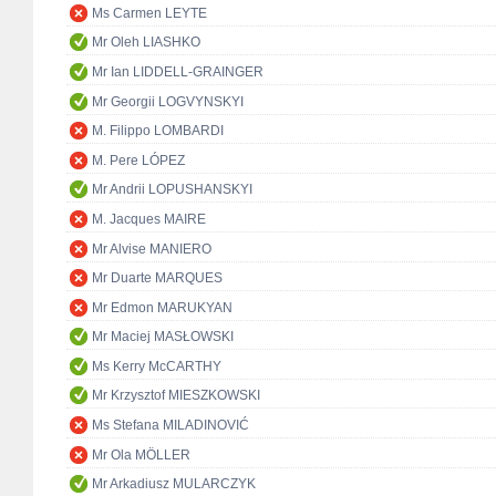
Ms Carmen LEYTE
Mr Oleh LIASHKO
Mr Ian LIDDELL-GRAINGER
Mr Georgii LOGVYNSKYI
M. Filippo LOMBARDI
M. Pere LÓPEZ
Mr Andrii LOPUSHANSKYI
M. Jacques MAIRE
Mr Alvise MANIERO
Mr Duarte MARQUES
Mr Edmon MARUKYAN
Mr Maciej MASŁOWSKI
Ms Kerry McCARTHY
Mr Krzysztof MIESZKOWSKI
Ms Stefana MILADINOVIĆ
Mr Ola MÖLLER
Mr Arkadiusz MULARCZYK