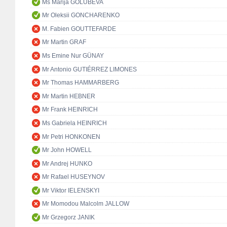
Ms Marija GOLUBEVA
Mr Oleksii GONCHARENKO
M. Fabien GOUTTEFARDE
Mr Martin GRAF
Ms Emine Nur GÜNAY
Mr Antonio GUTIÉRREZ LIMONES
Mr Thomas HAMMARBERG
Mr Martin HEBNER
Mr Frank HEINRICH
Ms Gabriela HEINRICH
Mr Petri HONKONEN
Mr John HOWELL
Mr Andrej HUNKO
Mr Rafael HUSEYNOV
Mr Viktor IELENSKYI
Mr Momodou Malcolm JALLOW
Mr Grzegorz JANIK