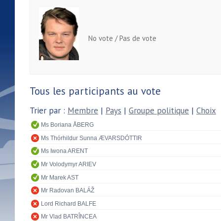
No vote / Pas de vote
Tous les participants au vote
Trier par :
Membre
|
Pays
|
Groupe politique
|
Choix
Ms Boriana ÅBERG
Ms Thórhildur Sunna ÆVARSDÓTTIR
Ms Iwona ARENT
Mr Volodymyr ARIEV
Mr Marek AST
Mr Radovan BALÁŽ
Lord Richard BALFE
Mr Vlad BATRÎNCEA