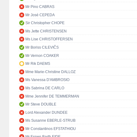
Mr Pino CABRAS
Mr José CEPEDA
Sir Christopher CHOPE
Ms Jette CHRISTENSEN
Ms Lise CHRISTOFFERSEN
Mr Boriss CILEVIČS
Mr Vernon COAKER
Mr Rik DAEMS
Mme Marie-Christine DALLOZ
Ms Vanessa D'AMBROSIO
Ms Sabrina DE CARLO
Mme Jennifer DE TEMMERMAN
Mr Steve DOUBLE
Lord Alexander DUNDEE
Ms Susanne EBERLE-STRUB
Mr Constantinos EFSTATHIOU
Mr Espen Barth EIDE