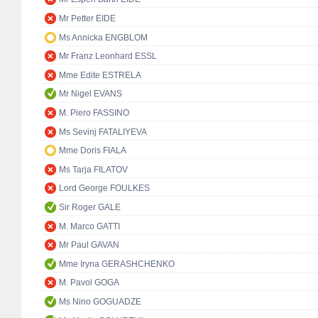
Mr Petter EIDE
Ms Annicka ENGBLOM
Mr Franz Leonhard ESSL
Mme Edite ESTRELA
Mr Nigel EVANS
M. Piero FASSINO
Ms Sevinj FATALIYEVA
Mme Doris FIALA
Ms Tarja FILATOV
Lord George FOULKES
Sir Roger GALE
M. Marco GATTI
Mr Paul GAVAN
Mme Iryna GERASHCHENKO
M. Pavol GOGA
Ms Nino GOGUADZE