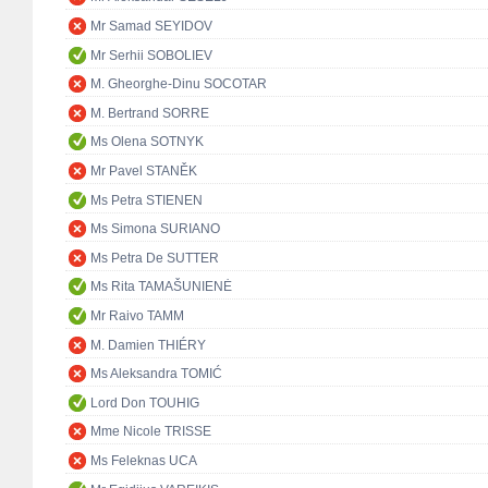
Mr Samad SEYIDOV
Mr Serhii SOBOLIEV
M. Gheorghe-Dinu SOCOTAR
M. Bertrand SORRE
Ms Olena SOTNYK
Mr Pavel STANĚK
Ms Petra STIENEN
Ms Simona SURIANO
Ms Petra De SUTTER
Ms Rita TAMAŠUNIENĖ
Mr Raivo TAMM
M. Damien THIÉRY
Ms Aleksandra TOMIĆ
Lord Don TOUHIG
Mme Nicole TRISSE
Ms Feleknas UCA