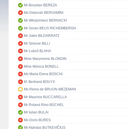
Mr Boryslav BEREZA
Ms Deborah BERGAMINI
Mr Włodzimierz BERNACKI
Mr Goran BEUS RICHEMBERGH
Mr Jokin BILDARRATZ
Mr Simone BILLI
Mr Ľuboš BLAHA
Mme Maryvonne BLONDIN
Mme Mònica BONELL
Ms Maria Elena BOSCHI
M. Bertrand BOUYX
Ms Reina de BRUIJN-WEZEMAN
Mr Maurizio BUCCARELLA
Mr Roland Rino BÜCHEL
Mr Iulian BULAI
Ms Doris BURES
Mr Algirdas BUTKEVIČIUS