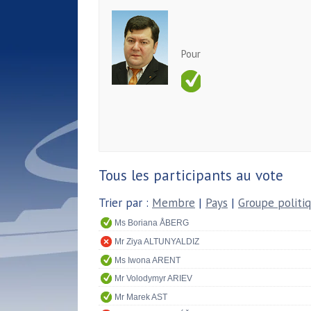
Pour
Tous les participants au vote
Trier par :
Membre
|
Pays
|
Groupe politi
Ms Boriana ÅBERG
Mr Ziya ALTUNYALDIZ
Ms Iwona ARENT
Mr Volodymyr ARIEV
Mr Marek AST