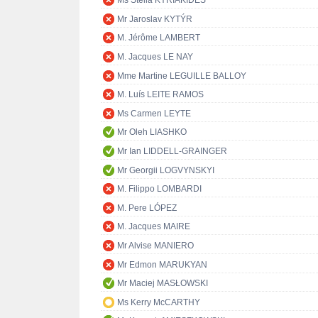
Ms Stella KYRIAKIDES
Mr Jaroslav KYTÝR
M. Jérôme LAMBERT
M. Jacques LE NAY
Mme Martine LEGUILLE BALLOY
M. Luís LEITE RAMOS
Ms Carmen LEYTE
Mr Oleh LIASHKO
Mr Ian LIDDELL-GRAINGER
Mr Georgii LOGVYNSKYI
M. Filippo LOMBARDI
M. Pere LÓPEZ
M. Jacques MAIRE
Mr Alvise MANIERO
Mr Edmon MARUKYAN
Mr Maciej MASŁOWSKI
Ms Kerry McCARTHY