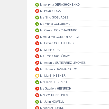
Mme Iryna GERASHCHENKO
M. Pavol GOGA
Ms Nino GOGUADZE
Ms Marija GOLUBEVA
Mr Oleksii GONCHARENKO
Mme Miren GORROTXATEGI
M. Fabien GOUTTEFARDE
Mr Martin GRAF
Ms Emine Nur GÜNAY
Mr Antonio GUTIÉRREZ LIMONES
Mr Thomas HAMMARBERG
Mr Martin HEBNER
Mr Frank HEINRICH
Ms Gabriela HEINRICH
Mr Petri HONKONEN
Mr John HOWELL
Mr Andrej HUNKO