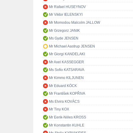
Mr Rafael HUSEYNOV
Mr Viktor IELENSKYI
Mr Momodou Malcolm JALLOW
Mr Grzegorz JANIK
Ms Gyde JENSEN
Mr Michael Aastrup JENSEN
Mr Giorgi KANDELAKI
Mr Axel KASSEGGER
Ms Sofio KATSARAVA
Mr Kimmo KILJUNEN
Mr Eduard KÖCK
Mr František KOPŘIVA
Ms Elvira KOVÁCS
Mr Tiny KOX
Mr Eerik-Niiles KROSS
Mr Konstantin KUHLE