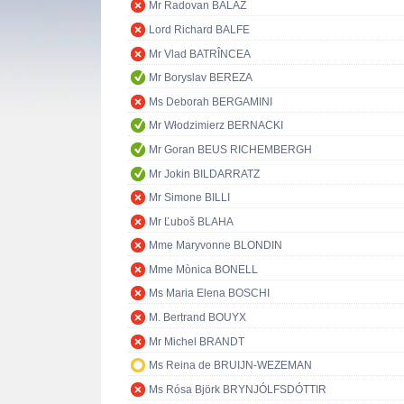
Mr Radovan BALÁŽ
Lord Richard BALFE
Mr Vlad BATRÎNCEA
Mr Boryslav BEREZA
Ms Deborah BERGAMINI
Mr Włodzimierz BERNACKI
Mr Goran BEUS RICHEMBERGH
Mr Jokin BILDARRATZ
Mr Simone BILLI
Mr Ľuboš BLAHA
Mme Maryvonne BLONDIN
Mme Mònica BONELL
Ms Maria Elena BOSCHI
M. Bertrand BOUYX
Mr Michel BRANDT
Ms Reina de BRUIJN-WEZEMAN
Ms Rósa Björk BRYNJÓLFSDÓTTIR