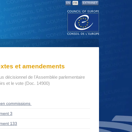
EN
FR
EXTRANET
textes et amendements
us décisionnel de l'Assemblée parlementaire
rs et le vote (Doc. 14900)
 en commissions
ment 3
ment 133