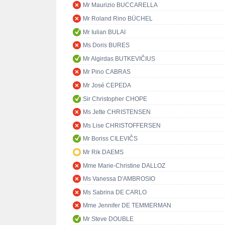
Mr Maurizio BUCCARELLA
Mr Roland Rino BÜCHEL
Mr Iulian BULAI
Ms Doris BURES
Mr Algirdas BUTKEVIČIUS
Mr Pino CABRAS
Mr José CEPEDA
Sir Christopher CHOPE
Ms Jette CHRISTENSEN
Ms Lise CHRISTOFFERSEN
Mr Boriss CILEVIČS
Mr Rik DAEMS
Mme Marie-Christine DALLOZ
Ms Vanessa D'AMBROSIO
Ms Sabrina DE CARLO
Mme Jennifer DE TEMMERMAN
Mr Steve DOUBLE