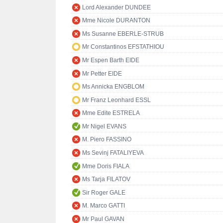
Lord Alexander DUNDEE
Mme Nicole DURANTON
Ms Susanne EBERLE-STRUB
Mr Constantinos EFSTATHIOU
Mr Espen Barth EIDE
Mr Petter EIDE
Ms Annicka ENGBLOM
Mr Franz Leonhard ESSL
Mme Edite ESTRELA
Mr Nigel EVANS
M. Piero FASSINO
Ms Sevinj FATALIYEVA
Mme Doris FIALA
Ms Tarja FILATOV
Sir Roger GALE
M. Marco GATTI
Mr Paul GAVAN