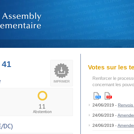
 41
Votes sur les 
Renforcer le process
e
IMPRIMER
concernant les pouvoi
11
24/06/2019 -
Renvois
Abstention
24/06/2019 -
Amende
/DC)
24/06/2019 -
Amende