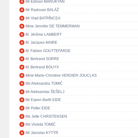
Mr Edmon MARUKYAN
Mr Radovan BALÁŽ
Mr Vlad BATRÎNCEA
Mme Jennifer DE TEMMERMAN
M. Jérôme LAMBERT
M. Jacques MAIRE
M. Fabien GOUTTEFARDE
M. Bertrand SORRE
M. Bertrand BOUYX
Mme Marie-Christine VERDIER-JOUCLAS
Ms Aleksandra TOMIĆ
Mr Aleksandar ŠEŠELJ
Mr Espen Barth EIDE
Mr Petter EIDE
Ms Jette CHRISTENSEN
Ms Violeta TOMIĆ
Mr Jaroslav KYTÝR