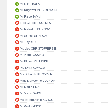
Mr Iulian BULAI
Mr Krzysztof MIESZKOWSKI
Mr Raivo TAMM
Lord George FOULKES
Mr Rafael HUSEYNOV
Mr Samad SEYIDOV
Mr Tiny KOX
Ms Lise CHRISTOFFERSEN
M. Piero FASSINO
Mr Kimmo KILJUNEN
Ms Elvira KOVÁCS
Ms Deborah BERGAMINI
Mme Maryvonne BLONDIN
Mr Martin GRAF
M. Marco GATTI
Ms Ingjerd Schie SCHOU
M. Paulo PISCO