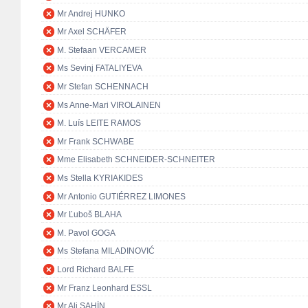
Mr Andrej HUNKO
Mr Axel SCHÄFER
M. Stefaan VERCAMER
Ms Sevinj FATALIYEVA
Mr Stefan SCHENNACH
Ms Anne-Mari VIROLAINEN
M. Luís LEITE RAMOS
Mr Frank SCHWABE
Mme Elisabeth SCHNEIDER-SCHNEITER
Ms Stella KYRIAKIDES
Mr Antonio GUTIÉRREZ LIMONES
Mr Ľuboš BLAHA
M. Pavol GOGA
Ms Stefana MILADINOVIĆ
Lord Richard BALFE
Mr Franz Leonhard ESSL
Mr Ali ŞAHİN