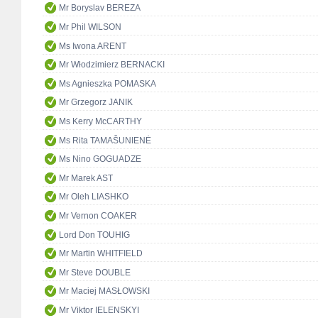
Mr Boryslav BEREZA
Mr Phil WILSON
Ms Iwona ARENT
Mr Włodzimierz BERNACKI
Ms Agnieszka POMASKA
Mr Grzegorz JANIK
Ms Kerry McCARTHY
Ms Rita TAMAŠUNIENĖ
Ms Nino GOGUADZE
Mr Marek AST
Mr Oleh LIASHKO
Mr Vernon COAKER
Lord Don TOUHIG
Mr Martin WHITFIELD
Mr Steve DOUBLE
Mr Maciej MASŁOWSKI
Mr Viktor IELENSKYI