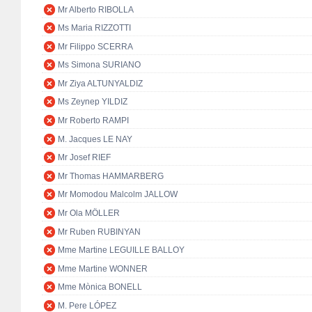
Mr Alberto RIBOLLA
Ms Maria RIZZOTTI
Mr Filippo SCERRA
Ms Simona SURIANO
Mr Ziya ALTUNYALDIZ
Ms Zeynep YILDIZ
Mr Roberto RAMPI
M. Jacques LE NAY
Mr Josef RIEF
Mr Thomas HAMMARBERG
Mr Momodou Malcolm JALLOW
Mr Ola MÖLLER
Mr Ruben RUBINYAN
Mme Martine LEGUILLE BALLOY
Mme Martine WONNER
Mme Mònica BONELL
M. Pere LÓPEZ