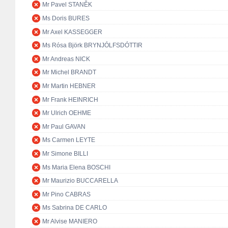
Mr Pavel STANĚK
Ms Doris BURES
Mr Axel KASSEGGER
Ms Rósa Björk BRYNJÓLFSDÓTTIR
Mr Andreas NICK
Mr Michel BRANDT
Mr Martin HEBNER
Mr Frank HEINRICH
Mr Ulrich OEHME
Mr Paul GAVAN
Ms Carmen LEYTE
Mr Simone BILLI
Ms Maria Elena BOSCHI
Mr Maurizio BUCCARELLA
Mr Pino CABRAS
Ms Sabrina DE CARLO
Mr Alvise MANIERO