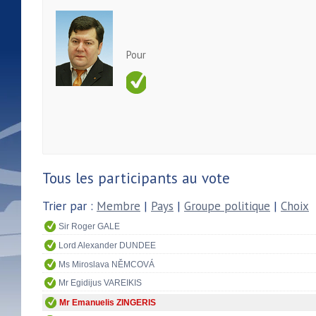
Pour
Tous les participants au vote
Trier par :
Membre
|
Pays
|
Groupe politique
|
Choix
Sir Roger GALE
Lord Alexander DUNDEE
Ms Miroslava NĚMCOVÁ
Mr Egidijus VAREIKIS
Mr Emanuelis ZINGERIS