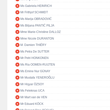
Ms Gabriela HEINRICH
Mr Frithjof SCHMIDT
Ms Marija OBRADOVIĆ
Ms Biljana PANTIĆ PILJA
Mme Marie-Christine DALLOZ
Mme Nicole DURANTON
M. Damien THIÉRY
Ms Petra De SUTTER
Mr Petri HONKONEN
Ms Ria OOMEN-RUIJTEN
Ms Emine Nur GÜNAY
Mr Mustafa YENEROĞLU
Mr Hişyar ÖZSOY
Ms Feleknas UCA
Mr Mart van de VEN
Mr Eduard KÖCK