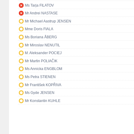
Ms Tarja FILATOV
Mr Andrei NASTASE
Mr Michael Aastrup JENSEN
Mme Doris FIALA
Ms Boriana ÅBERG
Mr Miroslav NENUTIL
M. Aleksander POCIEJ
Mr Martin POLIAČIK
Ms Annicka ENGBLOM
Ms Petra STIENEN
Mr František KOPŘIVA
Ms Gyde JENSEN
Mr Konstantin KUHLE