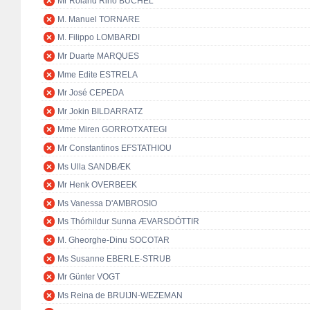
Mr Roland Rino BÜCHEL
M. Manuel TORNARE
M. Filippo LOMBARDI
Mr Duarte MARQUES
Mme Edite ESTRELA
Mr José CEPEDA
Mr Jokin BILDARRATZ
Mme Miren GORROTXATEGI
Mr Constantinos EFSTATHIOU
Ms Ulla SANDBÆK
Mr Henk OVERBEEK
Ms Vanessa D'AMBROSIO
Ms Thórhildur Sunna ÆVARSDÓTTIR
M. Gheorghe-Dinu SOCOTAR
Ms Susanne EBERLE-STRUB
Mr Günter VOGT
Ms Reina de BRUIJN-WEZEMAN