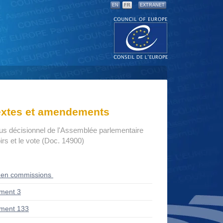
EN
FR
EXTRANET
textes et amendements
us décisionnel de l'Assemblée parlementaire
rs et le vote (Doc. 14900)
 en commissions
ment 3
ment 133