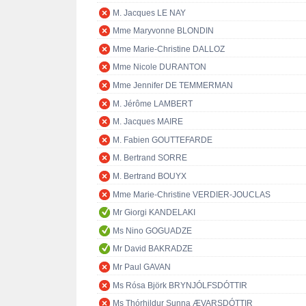
M. Jacques LE NAY
Mme Maryvonne BLONDIN
Mme Marie-Christine DALLOZ
Mme Nicole DURANTON
Mme Jennifer DE TEMMERMAN
M. Jérôme LAMBERT
M. Jacques MAIRE
M. Fabien GOUTTEFARDE
M. Bertrand SORRE
M. Bertrand BOUYX
Mme Marie-Christine VERDIER-JOUCLAS
Mr Giorgi KANDELAKI
Ms Nino GOGUADZE
Mr David BAKRADZE
Mr Paul GAVAN
Ms Rósa Björk BRYNJÓLFSDÓTTIR
Ms Thórhildur Sunna ÆVARSDÓTTIR