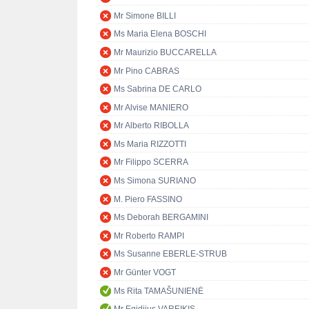
Mr Simone BILLI
Ms Maria Elena BOSCHI
Mr Maurizio BUCCARELLA
Mr Pino CABRAS
Ms Sabrina DE CARLO
Mr Alvise MANIERO
Mr Alberto RIBOLLA
Ms Maria RIZZOTTI
Mr Filippo SCERRA
Ms Simona SURIANO
M. Piero FASSINO
Ms Deborah BERGAMINI
Mr Roberto RAMPI
Ms Susanne EBERLE-STRUB
Mr Günter VOGT
Ms Rita TAMAŠUNIENĖ