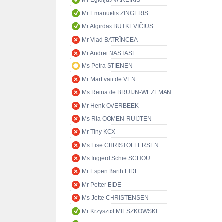
Mr Egidijus VAREIKIS
Mr Emanuelis ZINGERIS
Mr Algirdas BUTKEVIČIUS
Mr Vlad BATRÎNCEA
Mr Andrei NASTASE
Ms Petra STIENEN
Mr Mart van de VEN
Ms Reina de BRUIJN-WEZEMAN
Mr Henk OVERBEEK
Ms Ria OOMEN-RUIJTEN
Mr Tiny KOX
Ms Lise CHRISTOFFERSEN
Ms Ingjerd Schie SCHOU
Mr Espen Barth EIDE
Mr Petter EIDE
Ms Jette CHRISTENSEN
Mr Krzysztof MIESZKOWSKI