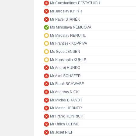
Mr Constantinos EFSTATHIOU
Mr Jaroslav KYTÝR
Mr Pavel STANĚK
Ms Miroslava NĚMCOVÁ
Mr Miroslav NENUTIL
Mr František KOPŘIVA
Ms Gyde JENSEN
Mr Konstantin KUHLE
Mr Andrej HUNKO
Mr Axel SCHÄFER
Mr Frank SCHWABE
Mr Andreas NICK
Mr Michel BRANDT
Mr Martin HEBNER
Mr Frank HEINRICH
Mr Ulrich OEHME
Mr Josef RIEF