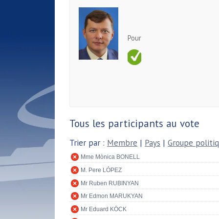
Pour
Tous les participants au vote
Trier par :
Membre
|
Pays
|
Groupe politi
Mme Mònica BONELL
M. Pere LÓPEZ
Mr Ruben RUBINYAN
Mr Edmon MARUKYAN
Mr Eduard KÖCK