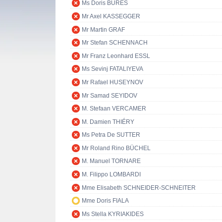
Ms Doris BURES
Mr Axel KASSEGGER
Mr Martin GRAF
Mr Stefan SCHENNACH
Mr Franz Leonhard ESSL
Ms Sevinj FATALIYEVA
Mr Rafael HUSEYNOV
Mr Samad SEYIDOV
M. Stefaan VERCAMER
M. Damien THIÉRY
Ms Petra De SUTTER
Mr Roland Rino BÜCHEL
M. Manuel TORNARE
M. Filippo LOMBARDI
Mme Elisabeth SCHNEIDER-SCHNEITER
Mme Doris FIALA
Ms Stella KYRIAKIDES