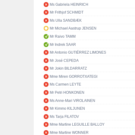
Ms Gabriela HEINRICH
Mr Frithjof SCHMIDT
Ms Ulla SANDBÆK
Mr Michael Aastrup JENSEN
Mr Raivo TAMM
Mr Indrek SAAR
Mr Antonio GUTIÉRREZ LIMONES
Mr José CEPEDA
Mr Jokin BILDARRATZ
Mme Miren GORROTXATEGI
Ms Carmen LEYTE
Mr Petri HONKONEN
Ms Anne-Mari VIROLAINEN
Mr Kimmo KILJUNEN
Ms Tarja FILATOV
Mme Martine LEGUILLE BALLOY
Mme Martine WONNER