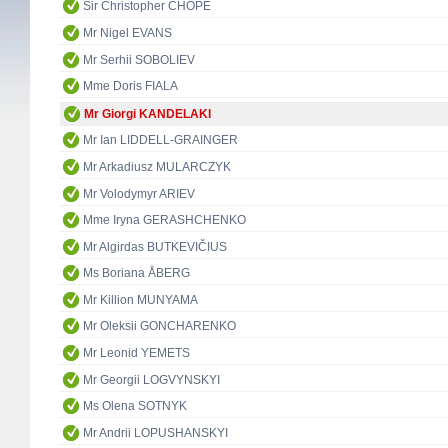
Sir Christopher CHOPE
Mr Nigel EVANS
Mr Serhii SOBOLIEV
Mme Doris FIALA
Mr Giorgi KANDELAKI
Mr Ian LIDDELL-GRAINGER
Mr Arkadiusz MULARCZYK
Mr Volodymyr ARIEV
Mme Iryna GERASHCHENKO
Mr Algirdas BUTKEVIČIUS
Ms Boriana ÅBERG
Mr Killion MUNYAMA
Mr Oleksii GONCHARENKO
Mr Leonid YEMETS
Mr Georgii LOGVYNSKYI
Ms Olena SOTNYK
Mr Andrii LOPUSHANSKYI