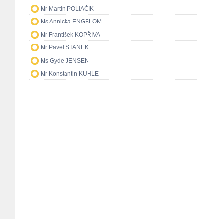
Mr Martin POLIAČIK
Ms Annicka ENGBLOM
Mr František KOPŘIVA
Mr Pavel STANĚK
Ms Gyde JENSEN
Mr Konstantin KUHLE