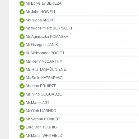
Mr Boryslav BEREZA
Mr John HOWELL
Ms Iwona ARENT
Mr Włodzimierz BERNACKI
Ms Agnieszka POMASKA
Mr Grzegorz JANIK
M. Aleksander POCIEJ
Ms Kerry McCARTHY
Ms Rita TAMAŠUNIENĖ
Ms Sofio KATSARAVA
Ms Irina PRUIDZE
Ms Nino GOGUADZE
Mr Marek AST
Mr Oleh LIASHKO
Mr Vernon COAKER
Lord Don TOUHIG
Mr Martin WHITFIELD