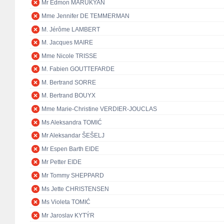
Mr Edmon MARUKYAN
Mme Jennifer DE TEMMERMAN
M. Jérôme LAMBERT
M. Jacques MAIRE
Mme Nicole TRISSE
M. Fabien GOUTTEFARDE
M. Bertrand SORRE
M. Bertrand BOUYX
Mme Marie-Christine VERDIER-JOUCLAS
Ms Aleksandra TOMIĆ
Mr Aleksandar ŠEŠELJ
Mr Espen Barth EIDE
Mr Petter EIDE
Mr Tommy SHEPPARD
Ms Jette CHRISTENSEN
Ms Violeta TOMIĆ
Mr Jaroslav KYTÝR