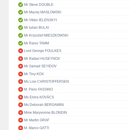
Mr Steve DOUBLE
Mr Maciej MASŁOWSKI
Mr Viktor IELENSKYI
Mr Iulian BULAI
Mr Krzysztof MIESZKOWSKI
Mr Raivo TAMM
Lord George FOULKES
Mr Rafael HUSEYNOV
Mr Samad SEYIDOV
Mr Tiny KOX
Ms Lise CHRISTOFFERSEN
M. Piero FASSINO
Ms Elvira KOVÁCS
Ms Deborah BERGAMINI
Mme Maryvonne BLONDIN
Mr Martin GRAF
M. Marco GATTI