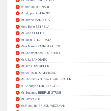
Mr Roland Rino BÜCHEL
M. Manuel TORNARE
M. Filippo LOMBARDI
Mr Duarte MARQUES
Mme Edite ESTRELA
Mr José CEPEDA
Mr Jokin BILDARRATZ
Mme Miren GORROTXATEGI
Mr Constantinos EFSTATHIOU
Ms Ulla SANDBÆK
Mr Henk OVERBEEK
Ms Vanessa D'AMBROSIO
Ms Thórhildur Sunna ÆVARSDÓTTIR
M. Gheorghe-Dinu SOCOTAR
Ms Susanne EBERLE-STRUB
Mr Günter VOGT
Ms Reina de BRUIJN-WEZEMAN