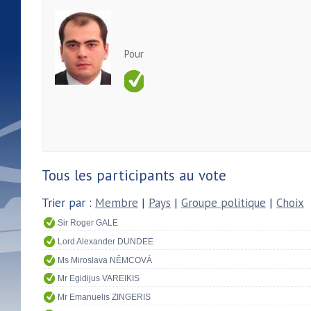
Pour
Tous les participants au vote
Trier par :
Membre
|
Pays
|
Groupe politique
|
Choix
Sir Roger GALE
Lord Alexander DUNDEE
Ms Miroslava NĚMCOVÁ
Mr Egidijus VAREIKIS
Mr Emanuelis ZINGERIS