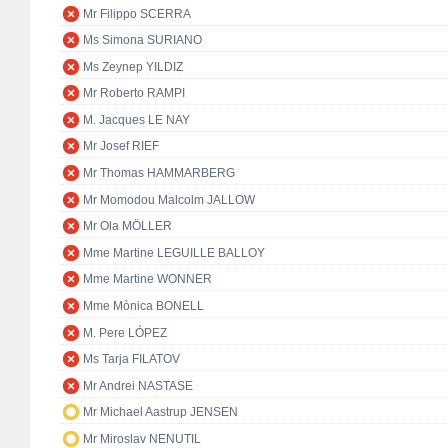
Mr Filippo SCERRA
Ms Simona SURIANO
Ms Zeynep YILDIZ
Mr Roberto RAMPI
M. Jacques LE NAY
Mr Josef RIEF
Mr Thomas HAMMARBERG
Mr Momodou Malcolm JALLOW
Mr Ola MÖLLER
Mme Martine LEGUILLE BALLOY
Mme Martine WONNER
Mme Mònica BONELL
M. Pere LÓPEZ
Ms Tarja FILATOV
Mr Andrei NASTASE
Mr Michael Aastrup JENSEN
Mr Miroslav NENUTIL