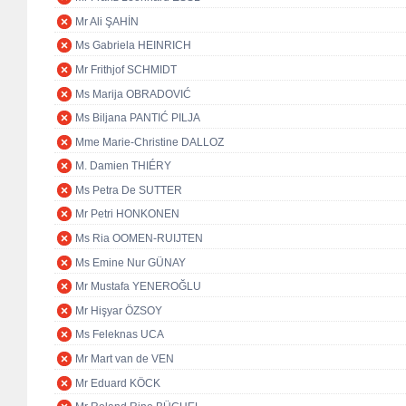
Mr Ali ŞAHİN
Ms Gabriela HEINRICH
Mr Frithjof SCHMIDT
Ms Marija OBRADOVIĆ
Ms Biljana PANTIĆ PILJA
Mme Marie-Christine DALLOZ
M. Damien THIÉRY
Ms Petra De SUTTER
Mr Petri HONKONEN
Ms Ria OOMEN-RUIJTEN
Ms Emine Nur GÜNAY
Mr Mustafa YENEROĞLU
Mr Hişyar ÖZSOY
Ms Feleknas UCA
Mr Mart van de VEN
Mr Eduard KÖCK