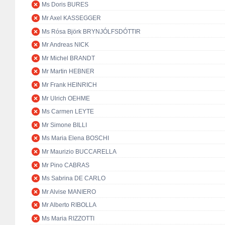
Ms Doris BURES
Mr Axel KASSEGGER
Ms Rósa Björk BRYNJÓLFSDÓTTIR
Mr Andreas NICK
Mr Michel BRANDT
Mr Martin HEBNER
Mr Frank HEINRICH
Mr Ulrich OEHME
Ms Carmen LEYTE
Mr Simone BILLI
Ms Maria Elena BOSCHI
Mr Maurizio BUCCARELLA
Mr Pino CABRAS
Ms Sabrina DE CARLO
Mr Alvise MANIERO
Mr Alberto RIBOLLA
Ms Maria RIZZOTTI