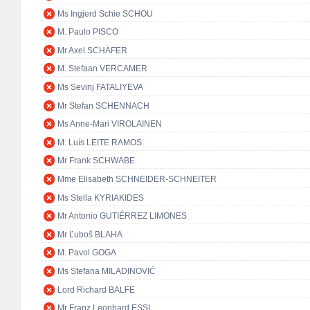
Ms Ingjerd Schie SCHOU
M. Paulo PISCO
Mr Axel SCHÄFER
M. Stefaan VERCAMER
Ms Sevinj FATALIYEVA
Mr Stefan SCHENNACH
Ms Anne-Mari VIROLAINEN
M. Luís LEITE RAMOS
Mr Frank SCHWABE
Mme Elisabeth SCHNEIDER-SCHNEITER
Ms Stella KYRIAKIDES
Mr Antonio GUTIÉRREZ LIMONES
Mr Ľuboš BLAHA
M. Pavol GOGA
Ms Stefana MILADINOVIĆ
Lord Richard BALFE
Mr Franz Leonhard ESSL