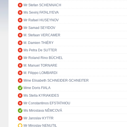
Mr Stefan SCHENNACH
Ms Sevinj FATALIYEVA
Mr Rafael HUSEYNOV
Mr Samad SEYIDOV
M. Stefaan VERCAMER
M. Damien THIÉRY
Ms Petra De SUTTER
Mr Roland Rino BÜCHEL
M. Manuel TORNARE
M. Filippo LOMBARDI
Mme Elisabeth SCHNEIDER-SCHNEITER
Mme Doris FIALA
Ms Stella KYRIAKIDES
Mr Constantinos EFSTATHIOU
Ms Miroslava NĚMCOVÁ
Mr Jaroslav KYTÝR
Mr Miroslav NENUTIL