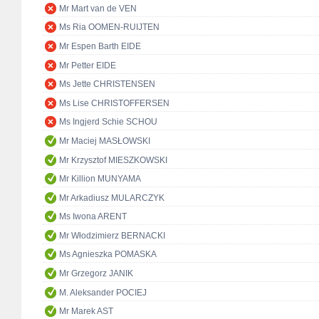
Mr Mart van de VEN
Ms Ria OOMEN-RUIJTEN
Mr Espen Barth EIDE
Mr Petter EIDE
Ms Jette CHRISTENSEN
Ms Lise CHRISTOFFERSEN
Ms Ingjerd Schie SCHOU
Mr Maciej MASŁOWSKI
Mr Krzysztof MIESZKOWSKI
Mr Killion MUNYAMA
Mr Arkadiusz MULARCZYK
Ms Iwona ARENT
Mr Włodzimierz BERNACKI
Ms Agnieszka POMASKA
Mr Grzegorz JANIK
M. Aleksander POCIEJ
Mr Marek AST