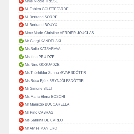
Mme Nicole TRISSE
M. Fabien GOUTTEFARDE
M. Bertrand SORRE
M. Bertrand BOUYX
Mme Marie-Christine VERDIER-JOUCLAS
Mr Giorgi KANDELAKI
Ms Sofio KATSARAVA
Ms Irina PRUIDZE
Ms Nino GOGUADZE
Ms Thórhildur Sunna ÆVARSDÓTTIR
Ms Rósa Björk BRYNJÓLFSDÓTTIR
Mr Simone BILLI
Ms Maria Elena BOSCHI
Mr Maurizio BUCCARELLA
Mr Pino CABRAS
Ms Sabrina DE CARLO
Mr Alvise MANIERO