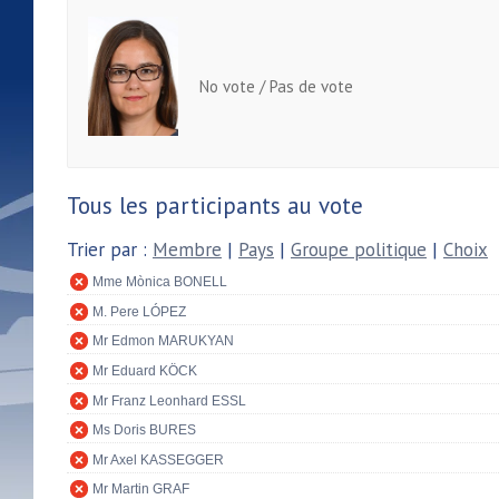
No vote / Pas de vote
Tous les participants au vote
Trier par :
Membre
|
Pays
|
Groupe politique
|
Choix
Mme Mònica BONELL
M. Pere LÓPEZ
Mr Edmon MARUKYAN
Mr Eduard KÖCK
Mr Franz Leonhard ESSL
Ms Doris BURES
Mr Axel KASSEGGER
Mr Martin GRAF