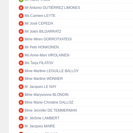
Mr Antonio GUTIÉRREZ LIMONES
Ms Carmen LEYTE
Mr José CEPEDA
Mr Jokin BILDARRATZ
Mme Miren GORROTXATEGI
Mr Petri HONKONEN
Ms Anne-Mari VIROLAINEN
Ms Tarja FILATOV
Mme Martine LEGUILLE BALLOY
Mme Martine WONNER
M. Jacques LE NAY
Mme Maryvonne BLONDIN
Mme Marie-Christine DALLOZ
Mme Jennifer DE TEMMERMAN
M. Jérôme LAMBERT
M. Jacques MAIRE