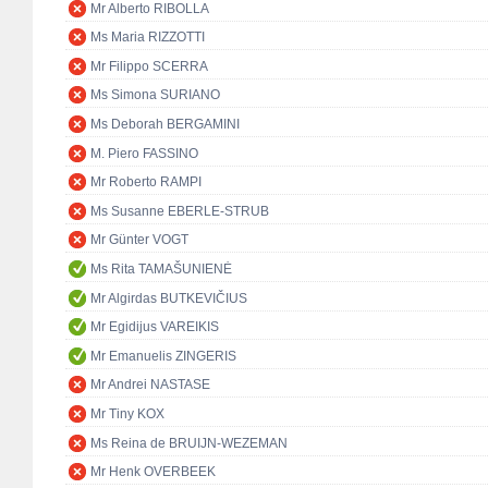
Mr Alberto RIBOLLA
Ms Maria RIZZOTTI
Mr Filippo SCERRA
Ms Simona SURIANO
Ms Deborah BERGAMINI
M. Piero FASSINO
Mr Roberto RAMPI
Ms Susanne EBERLE-STRUB
Mr Günter VOGT
Ms Rita TAMAŠUNIENĖ
Mr Algirdas BUTKEVIČIUS
Mr Egidijus VAREIKIS
Mr Emanuelis ZINGERIS
Mr Andrei NASTASE
Mr Tiny KOX
Ms Reina de BRUIJN-WEZEMAN
Mr Henk OVERBEEK