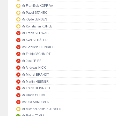
Mr František KOPŘIVA
Mr Pavel STANĚK
Ms Gyde JENSEN
Mr Konstantin KUHLE
Mr Frank SCHWABE
Mr Axel SCHÄFER
Ms Gabriela HEINRICH
Mr Frithjof SCHMIDT
Mr Josef RIEF
Mr Andreas NICK
Mr Michel BRANDT
Mr Martin HEBNER
Mr Frank HEINRICH
Mr Ulrich OEHME
Ms Ulla SANDBÆK
Mr Michael Aastrup JENSEN
Mr Raivo TAMM