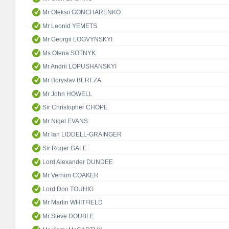
Mr Oleksii GONCHARENKO
Mr Leonid YEMETS
Mr Georgii LOGVYNSKYI
Ms Olena SOTNYK
Mr Andrii LOPUSHANSKYI
Mr Boryslav BEREZA
Mr John HOWELL
Sir Christopher CHOPE
Mr Nigel EVANS
Mr Ian LIDDELL-GRAINGER
Sir Roger GALE
Lord Alexander DUNDEE
Mr Vernon COAKER
Lord Don TOUHIG
Mr Martin WHITFIELD
Mr Steve DOUBLE