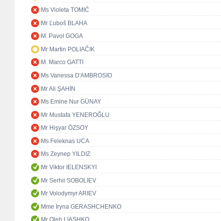
Ms Violeta TOMIĆ
Mr Ľuboš BLAHA
M. Pavol GOGA
Mr Martin POLIAČIK
M. Marco GATTI
Ms Vanessa D'AMBROSIO
Mr Ali ŞAHİN
Ms Emine Nur GÜNAY
Mr Mustafa YENEROĞLU
Mr Hişyar ÖZSOY
Ms Feleknas UCA
Ms Zeynep YILDIZ
Mr Viktor IELENSKYI
Mr Serhii SOBOLIEV
Mr Volodymyr ARIEV
Mme Iryna GERASHCHENKO
Mr Oleh LIASHKO