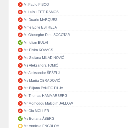
M. Paulo PISCO
M. Luís LEITE RAMOS
Mr Duarte MARQUES
Mme Edite ESTRELA
M. Gheorghe-Dinu SOCOTAR
Mr Iulian BULAI
Ms Elvira KOVÁCS
Ms Stefana MILADINOVIĆ
Ms Aleksandra TOMIĆ
Mr Aleksandar ŠEŠELJ
Ms Marija OBRADOVIĆ
Ms Biljana PANTIĆ PILJA
Mr Thomas HAMMARBERG
Mr Momodou Malcolm JALLOW
Mr Ola MÖLLER
Ms Boriana ÅBERG
Ms Annicka ENGBLOM