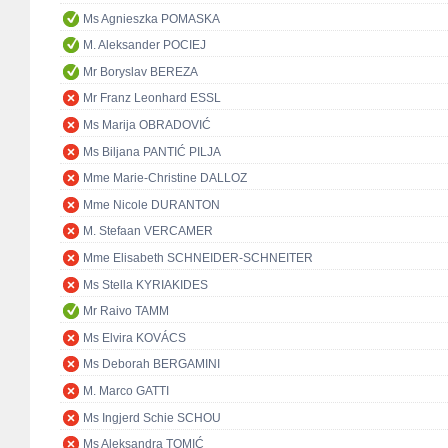
Ms Agnieszka POMASKA
M. Aleksander POCIEJ
Mr Boryslav BEREZA
Mr Franz Leonhard ESSL
Ms Marija OBRADOVIĆ
Ms Biljana PANTIĆ PILJA
Mme Marie-Christine DALLOZ
Mme Nicole DURANTON
M. Stefaan VERCAMER
Mme Elisabeth SCHNEIDER-SCHNEITER
Ms Stella KYRIAKIDES
Mr Raivo TAMM
Ms Elvira KOVÁCS
Ms Deborah BERGAMINI
M. Marco GATTI
Ms Ingjerd Schie SCHOU
Ms Aleksandra TOMIĆ