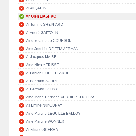
Mr Martin GRAF
Mr Ali ŞAHİN
Mr Oleh LIASHKO
Mr Tommy SHEPPARD
M. André GATTOLIN
Mme Yolaine de COURSON
Mme Jennifer DE TEMMERMAN
M. Jacques MAIRE
Mme Nicole TRISSE
M. Fabien GOUTTEFARDE
M. Bertrand SORRE
M. Bertrand BOUYX
Mme Marie-Christine VERDIER-JOUCLAS
Ms Emine Nur GÜNAY
Mme Martine LEGUILLE BALLOY
Mme Martine WONNER
Mr Filippo SCERRA