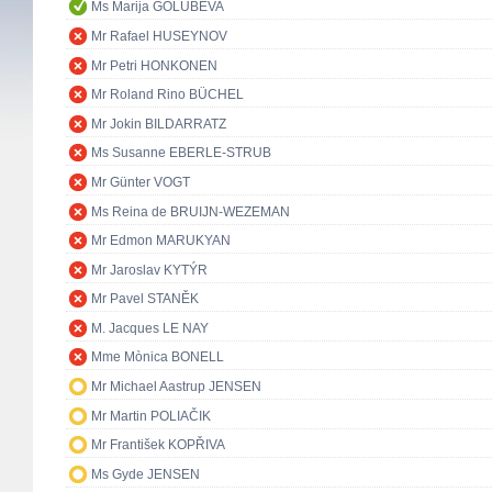
Ms Marija GOLUBEVA
Mr Rafael HUSEYNOV
Mr Petri HONKONEN
Mr Roland Rino BÜCHEL
Mr Jokin BILDARRATZ
Ms Susanne EBERLE-STRUB
Mr Günter VOGT
Ms Reina de BRUIJN-WEZEMAN
Mr Edmon MARUKYAN
Mr Jaroslav KYTÝR
Mr Pavel STANĚK
M. Jacques LE NAY
Mme Mònica BONELL
Mr Michael Aastrup JENSEN
Mr Martin POLIAČIK
Mr František KOPŘIVA
Ms Gyde JENSEN