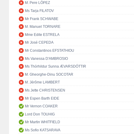
M. Pere LÓPEZ
Ms Tarja FILATOV
Mr Frank SCHWABE
M. Manuel TORNARE
Mme Edite ESTRELA
Mr José CEPEDA
Mr Constantinos EFSTATHIOU
Ms Vanessa D'AMBROSIO
Ms Thórhildur Sunna ÆVARSDÓTTIR
M. Gheorghe-Dinu SOCOTAR
M. Jérôme LAMBERT
Ms Jette CHRISTENSEN
Mr Espen Barth EIDE
Mr Vernon COAKER
Lord Don TOUHIG
Mr Martin WHITFIELD
Ms Sofio KATSARAVA