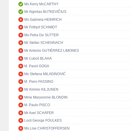
Ms Kerry McCARTHY
Mr Algirdas BUTKEVIČIUS
Ms Gabriela HEINRICH
Mr Frithjof SCHMIDT
Ms Petra De SUTTER
Mr Stefan SCHENNACH
Mr Antonio GUTIÉRREZ LIMONES
Mr Ľuboš BLAHA
M. Pavol GOGA
Ms Stefana MILADINOVIĆ
M. Piero FASSINO
Mr Kimmo KILJUNEN
Mme Maryvonne BLONDIN
M. Paulo PISCO
Mr Axel SCHÄFER
Lord George FOULKES
Ms Lise CHRISTOFFERSEN