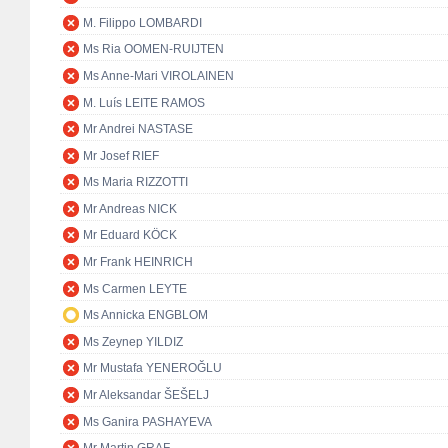
M. Filippo LOMBARDI
Ms Ria OOMEN-RUIJTEN
Ms Anne-Mari VIROLAINEN
M. Luís LEITE RAMOS
Mr Andrei NASTASE
Mr Josef RIEF
Ms Maria RIZZOTTI
Mr Andreas NICK
Mr Eduard KÖCK
Mr Frank HEINRICH
Ms Carmen LEYTE
Ms Annicka ENGBLOM
Ms Zeynep YILDIZ
Mr Mustafa YENEROĞLU
Mr Aleksandar ŠEŠELJ
Ms Ganira PASHAYEVA