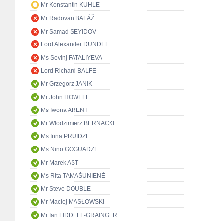
Mr Konstantin KUHLE
Mr Radovan BALÁŽ
Mr Samad SEYIDOV
Lord Alexander DUNDEE
Ms Sevinj FATALIYEVA
Lord Richard BALFE
Mr Grzegorz JANIK
Mr John HOWELL
Ms Iwona ARENT
Mr Włodzimierz BERNACKI
Ms Irina PRUIDZE
Ms Nino GOGUADZE
Mr Marek AST
Ms Rita TAMAŠUNIENĖ
Mr Steve DOUBLE
Mr Maciej MASŁOWSKI
Mr Ian LIDDELL-GRAINGER