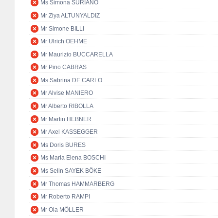
Ms Simona SURIANO
Mr Ziya ALTUNYALDIZ
Mr Simone BILLI
Mr Ulrich OEHME
Mr Maurizio BUCCARELLA
Mr Pino CABRAS
Ms Sabrina DE CARLO
Mr Alvise MANIERO
Mr Alberto RIBOLLA
Mr Martin HEBNER
Mr Axel KASSEGGER
Ms Doris BURES
Ms Maria Elena BOSCHI
Ms Selin SAYEK BÖKE
Mr Thomas HAMMARBERG
Mr Roberto RAMPI
Mr Ola MÖLLER