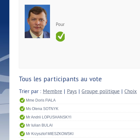
Pour
Tous les participants au vote
Trier par :
Membre
|
Pays
|
Groupe politique
|
Choix
Mme Doris FIALA
Ms Olena SOTNYK
Mr Andrii LOPUSHANSKYI
Mr Iulian BULAI
Mr Krzysztof MIESZKOWSKI