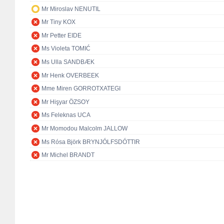
Mr Miroslav NENUTIL
Mr Tiny KOX
Mr Petter EIDE
Ms Violeta TOMIĆ
Ms Ulla SANDBÆK
Mr Henk OVERBEEK
Mme Miren GORROTXATEGI
Mr Hişyar ÖZSOY
Ms Feleknas UCA
Mr Momodou Malcolm JALLOW
Ms Rósa Björk BRYNJÓLFSDÓTTIR
Mr Michel BRANDT