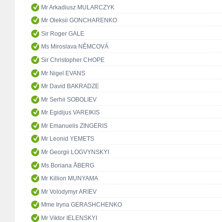
Mr Arkadiusz MULARCZYK
Mr Oleksii GONCHARENKO
Sir Roger GALE
Ms Miroslava NĚMCOVÁ
Sir Christopher CHOPE
Mr Nigel EVANS
Mr David BAKRADZE
Mr Serhii SOBOLIEV
Mr Egidijus VAREIKIS
Mr Emanuelis ZINGERIS
Mr Leonid YEMETS
Mr Georgii LOGVYNSKYI
Ms Boriana ÅBERG
Mr Killion MUNYAMA
Mr Volodymyr ARIEV
Mme Iryna GERASHCHENKO
Mr Viktor IELENSKYI