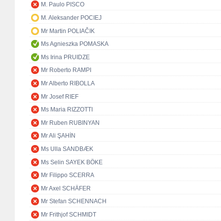
M. Paulo PISCO
M. Aleksander POCIEJ
Mr Martin POLIAČIK
Ms Agnieszka POMASKA
Ms Irina PRUIDZE
Mr Roberto RAMPI
Mr Alberto RIBOLLA
Mr Josef RIEF
Ms Maria RIZZOTTI
Mr Ruben RUBINYAN
Mr Ali ŞAHİN
Ms Ulla SANDBÆK
Ms Selin SAYEK BÖKE
Mr Filippo SCERRA
Mr Axel SCHÄFER
Mr Stefan SCHENNACH
Mr Frithjof SCHMIDT