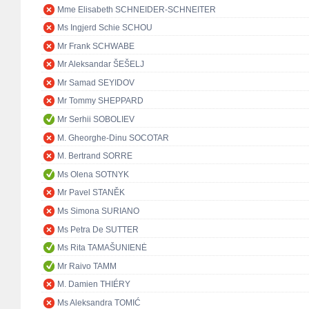
Mme Elisabeth SCHNEIDER-SCHNEITER
Ms Ingjerd Schie SCHOU
Mr Frank SCHWABE
Mr Aleksandar ŠEŠELJ
Mr Samad SEYIDOV
Mr Tommy SHEPPARD
Mr Serhii SOBOLIEV
M. Gheorghe-Dinu SOCOTAR
M. Bertrand SORRE
Ms Olena SOTNYK
Mr Pavel STANĚK
Ms Simona SURIANO
Ms Petra De SUTTER
Ms Rita TAMAŠUNIENĖ
Mr Raivo TAMM
M. Damien THIÉRY
Ms Aleksandra TOMIĆ