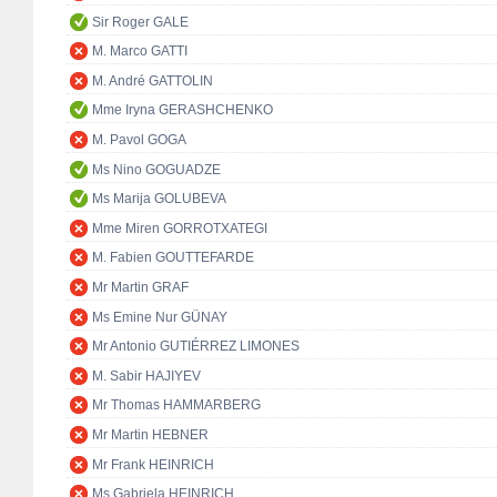
Sir Roger GALE
M. Marco GATTI
M. André GATTOLIN
Mme Iryna GERASHCHENKO
M. Pavol GOGA
Ms Nino GOGUADZE
Ms Marija GOLUBEVA
Mme Miren GORROTXATEGI
M. Fabien GOUTTEFARDE
Mr Martin GRAF
Ms Emine Nur GÜNAY
Mr Antonio GUTIÉRREZ LIMONES
M. Sabir HAJIYEV
Mr Thomas HAMMARBERG
Mr Martin HEBNER
Mr Frank HEINRICH
Ms Gabriela HEINRICH