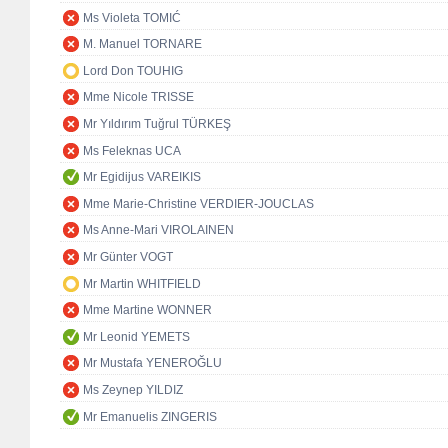
Ms Violeta TOMIĆ
M. Manuel TORNARE
Lord Don TOUHIG
Mme Nicole TRISSE
Mr Yıldırım Tuğrul TÜRKEŞ
Ms Feleknas UCA
Mr Egidijus VAREIKIS
Mme Marie-Christine VERDIER-JOUCLAS
Ms Anne-Mari VIROLAINEN
Mr Günter VOGT
Mr Martin WHITFIELD
Mme Martine WONNER
Mr Leonid YEMETS
Mr Mustafa YENEROĞLU
Ms Zeynep YILDIZ
Mr Emanuelis ZINGERIS