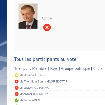
Contre
Tous les participants au vote
Trier par :
Membre
|
Pays
|
Groupe politique
|
Choix
Ms Boriana ÅBERG
Ms Thórhildur Sunna ÆVARSDÓTTIR
Ms Ulviyye AGHAYEVA
Mr Ziya ALTUNYALDIZ
Ms Iwona ARENT