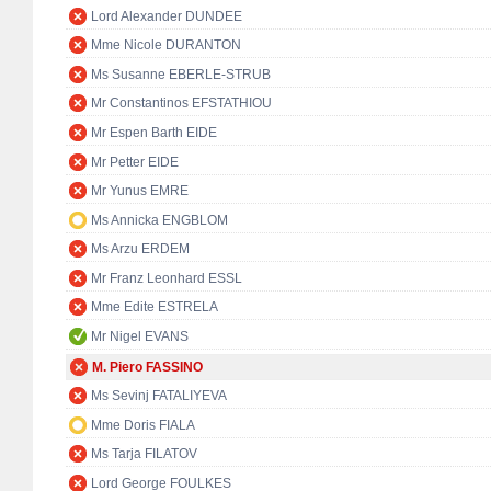
Lord Alexander DUNDEE
Mme Nicole DURANTON
Ms Susanne EBERLE-STRUB
Mr Constantinos EFSTATHIOU
Mr Espen Barth EIDE
Mr Petter EIDE
Mr Yunus EMRE
Ms Annicka ENGBLOM
Ms Arzu ERDEM
Mr Franz Leonhard ESSL
Mme Edite ESTRELA
Mr Nigel EVANS
M. Piero FASSINO
Ms Sevinj FATALIYEVA
Mme Doris FIALA
Ms Tarja FILATOV
Lord George FOULKES