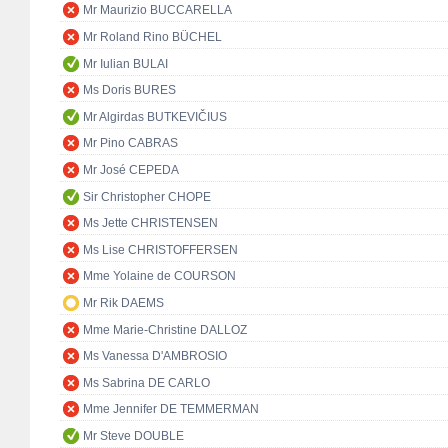
Mr Maurizio BUCCARELLA
Mr Roland Rino BÜCHEL
Mr Iulian BULAI
Ms Doris BURES
Mr Algirdas BUTKEVIČIUS
Mr Pino CABRAS
Mr José CEPEDA
Sir Christopher CHOPE
Ms Jette CHRISTENSEN
Ms Lise CHRISTOFFERSEN
Mme Yolaine de COURSON
Mr Rik DAEMS
Mme Marie-Christine DALLOZ
Ms Vanessa D'AMBROSIO
Ms Sabrina DE CARLO
Mme Jennifer DE TEMMERMAN
Mr Steve DOUBLE