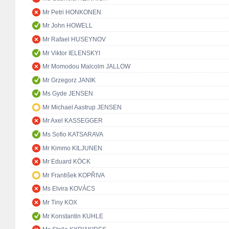
Mr Petri HONKONEN
Mr John HOWELL
Mr Rafael HUSEYNOV
Mr Viktor IELENSKYI
Mr Momodou Malcolm JALLOW
Mr Grzegorz JANIK
Ms Gyde JENSEN
Mr Michael Aastrup JENSEN
Mr Axel KASSEGGER
Ms Sofio KATSARAVA
Mr Kimmo KILJUNEN
Mr Eduard KÖCK
Mr František KOPŘIVA
Ms Elvira KOVÁCS
Mr Tiny KOX
Mr Konstantin KUHLE