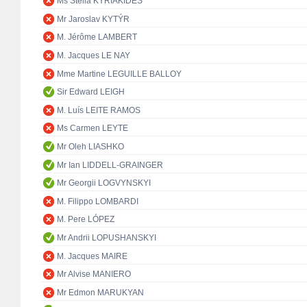
Ms Stella KYRIAKIDES
Mr Jaroslav KYTÝR
M. Jérôme LAMBERT
M. Jacques LE NAY
Mme Martine LEGUILLE BALLOY
Sir Edward LEIGH
M. Luís LEITE RAMOS
Ms Carmen LEYTE
Mr Oleh LIASHKO
Mr Ian LIDDELL-GRAINGER
Mr Georgii LOGVYNSKYI
M. Filippo LOMBARDI
M. Pere LÓPEZ
Mr Andrii LOPUSHANSKYI
M. Jacques MAIRE
Mr Alvise MANIERO
Mr Edmon MARUKYAN