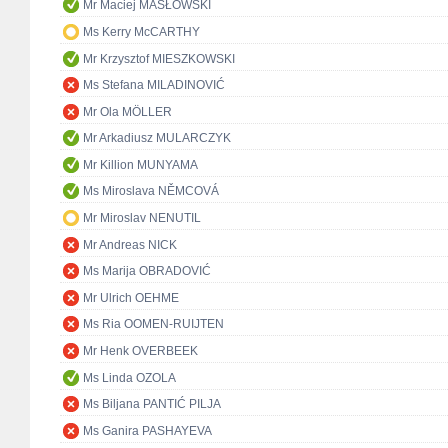
Mr Maciej MASŁOWSKI
Ms Kerry McCARTHY
Mr Krzysztof MIESZKOWSKI
Ms Stefana MILADINOVIĆ
Mr Ola MÖLLER
Mr Arkadiusz MULARCZYK
Mr Killion MUNYAMA
Ms Miroslava NĚMCOVÁ
Mr Miroslav NENUTIL
Mr Andreas NICK
Ms Marija OBRADOVIĆ
Mr Ulrich OEHME
Ms Ria OOMEN-RUIJTEN
Mr Henk OVERBEEK
Ms Linda OZOLA
Ms Biljana PANTIĆ PILJA
Ms Ganira PASHAYEVA