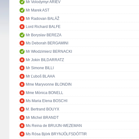
Mr Volodymyr ARIEV
Mr Marek AST
Mr Radovan BALÁŽ
Lord Richard BALFE
Mr Boryslav BEREZA
Ms Deborah BERGAMINI
Mr Włodzimierz BERNACKI
Mr Jokin BILDARRATZ
Mr Simone BILLI
Mr Ľuboš BLAHA
Mme Maryvonne BLONDIN
Mme Mònica BONELL
Ms Maria Elena BOSCHI
M. Bertrand BOUYX
Mr Michel BRANDT
Ms Reina de BRUIJN-WEZEMAN
Ms Rósa Björk BRYNJÓLFSDÓTTIR