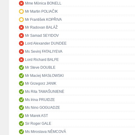
Mme Mònica BONELL
Mr Martin POLIAČIK
Mr František KOPŘIVA
Mr Radovan BALÁŽ
Mr Samad SEYIDOV
Lord Alexander DUNDEE
Ms Sevinj FATALIYEVA
Lord Richard BALFE
Mr Steve DOUBLE
Mr Maciej MASŁOWSKI
Mr Grzegorz JANIK
Ms Rita TAMAŠUNIENĖ
Ms Irina PRUIDZE
Ms Nino GOGUADZE
Mr Marek AST
Sir Roger GALE
Ms Miroslava NĚMCOVÁ