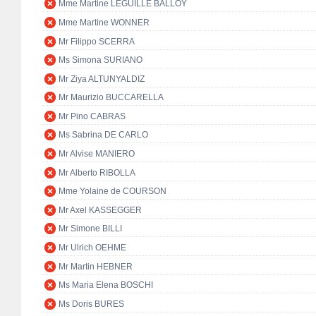
Mme Martine LEGUILLE BALLOY
Mme Martine WONNER
Mr Filippo SCERRA
Ms Simona SURIANO
Mr Ziya ALTUNYALDIZ
Mr Maurizio BUCCARELLA
Mr Pino CABRAS
Ms Sabrina DE CARLO
Mr Alvise MANIERO
Mr Alberto RIBOLLA
Mme Yolaine de COURSON
Mr Axel KASSEGGER
Mr Simone BILLI
Mr Ulrich OEHME
Mr Martin HEBNER
Ms Maria Elena BOSCHI
Ms Doris BURES