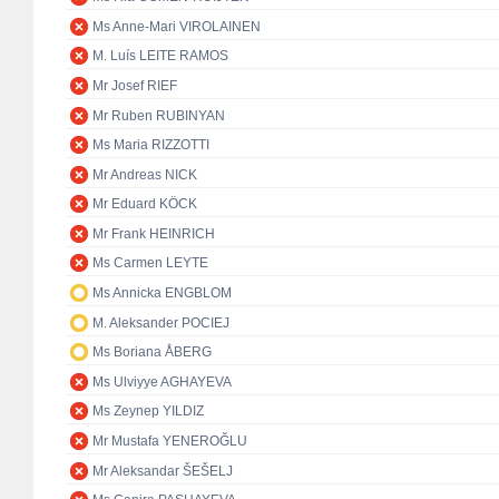
Ms Anne-Mari VIROLAINEN
M. Luís LEITE RAMOS
Mr Josef RIEF
Mr Ruben RUBINYAN
Ms Maria RIZZOTTI
Mr Andreas NICK
Mr Eduard KÖCK
Mr Frank HEINRICH
Ms Carmen LEYTE
Ms Annicka ENGBLOM
M. Aleksander POCIEJ
Ms Boriana ÅBERG
Ms Ulviyye AGHAYEVA
Ms Zeynep YILDIZ
Mr Mustafa YENEROĞLU
Mr Aleksandar ŠEŠELJ