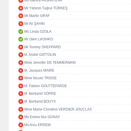
Ms Ganira PASHAYEVA
Mr Yıldırım Tuğrul TÜRKEŞ
Mr Martin GRAF
Mr Ali ŞAHİN
Ms Linda OZOLA
Mr Oleh LIASHKO
Mr Tommy SHEPPARD
M. André GATTOLIN
Mme Jennifer DE TEMMERMAN
M. Jacques MAIRE
Mme Nicole TRISSE
M. Fabien GOUTTEFARDE
M. Bertrand SORRE
M. Bertrand BOUYX
Mme Marie-Christine VERDIER-JOUCLAS
Ms Emine Nur GÜNAY
Ms Arzu ERDEM