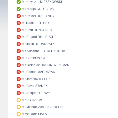
Mr Krzysztof MIESZKOWSKI
Ms Marija GOLUBEVA
Mr Rafael HUSEYNOV
M. Damien THIÉRY
Mr Petri HONKONEN
Mr Roland Rino BÜCHEL
Mr Jokin BILDARRATZ
Ms Susanne EBERLE-STRUB
Mr Günter VOGT
Ms Reina de BRUIJN-WEZEMAN
Mr Edmon MARUKYAN
Mr Jaroslav KYTÝR
Mr Pavel STANĚK
M. Jacques LE NAY
Mr Rik DAEMS
Mr Michael Aastrup JENSEN
Mme Doris FIALA