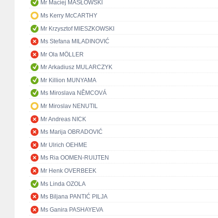
Mr Maciej MASŁOWSKI
Ms Kerry McCARTHY
Mr Krzysztof MIESZKOWSKI
Ms Stefana MILADINOVIĆ
Mr Ola MÖLLER
Mr Arkadiusz MULARCZYK
Mr Killion MUNYAMA
Ms Miroslava NĚMCOVÁ
Mr Miroslav NENUTIL
Mr Andreas NICK
Ms Marija OBRADOVIĆ
Mr Ulrich OEHME
Ms Ria OOMEN-RUIJTEN
Mr Henk OVERBEEK
Ms Linda OZOLA
Ms Biljana PANTIĆ PILJA
Ms Ganira PASHAYEVA