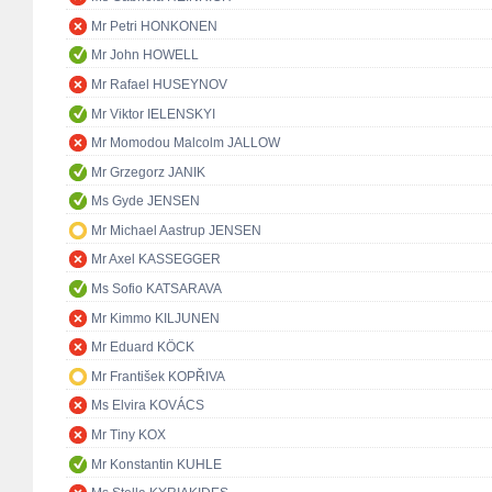
Mr Petri HONKONEN
Mr John HOWELL
Mr Rafael HUSEYNOV
Mr Viktor IELENSKYI
Mr Momodou Malcolm JALLOW
Mr Grzegorz JANIK
Ms Gyde JENSEN
Mr Michael Aastrup JENSEN
Mr Axel KASSEGGER
Ms Sofio KATSARAVA
Mr Kimmo KILJUNEN
Mr Eduard KÖCK
Mr František KOPŘIVA
Ms Elvira KOVÁCS
Mr Tiny KOX
Mr Konstantin KUHLE