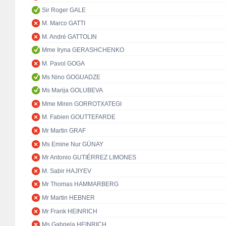
Sir Roger GALE
M. Marco GATTI
M. André GATTOLIN
Mme Iryna GERASHCHENKO
M. Pavol GOGA
Ms Nino GOGUADZE
Ms Marija GOLUBEVA
Mme Miren GORROTXATEGI
M. Fabien GOUTTEFARDE
Mr Martin GRAF
Ms Emine Nur GÜNAY
Mr Antonio GUTIÉRREZ LIMONES
M. Sabir HAJIYEV
Mr Thomas HAMMARBERG
Mr Martin HEBNER
Mr Frank HEINRICH
Ms Gabriela HEINRICH