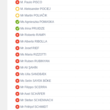
M. Paulo PISCO
M. Aleksander POCIEJ
Mr Martin POLIAČIK
Ms Agnieszka POMASKA
Ms Irina PRUIDZE
Mr Roberto RAMPI
Mr Alberto RIBOLLA
Mr Josef RIEF
Ms Maria RIZZOTTI
Mr Ruben RUBINYAN
Mr Ali ŞAHİN
Ms Ulla SANDBÆK
Ms Selin SAYEK BÖKE
Mr Filippo SCERRA
Mr Axel SCHÄFER
Mr Stefan SCHENNACH
Mr Frithjof SCHMIDT