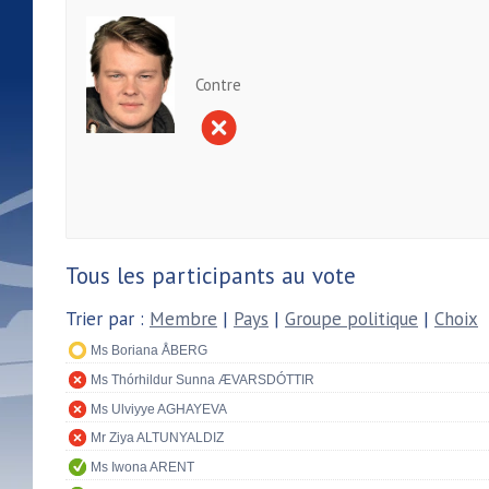
Contre
Tous les participants au vote
Trier par :
Membre
|
Pays
|
Groupe politique
|
Choix
Ms Boriana ÅBERG
Ms Thórhildur Sunna ÆVARSDÓTTIR
Ms Ulviyye AGHAYEVA
Mr Ziya ALTUNYALDIZ
Ms Iwona ARENT