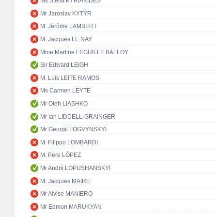
Ms Stella KYRIAKIDES
Mr Jaroslav KYTÝR
M. Jérôme LAMBERT
M. Jacques LE NAY
Mme Martine LEGUILLE BALLOY
Sir Edward LEIGH
M. Luís LEITE RAMOS
Ms Carmen LEYTE
Mr Oleh LIASHKO
Mr Ian LIDDELL-GRAINGER
Mr Georgii LOGVYNSKYI
M. Filippo LOMBARDI
M. Pere LÓPEZ
Mr Andrii LOPUSHANSKYI
M. Jacques MAIRE
Mr Alvise MANIERO
Mr Edmon MARUKYAN