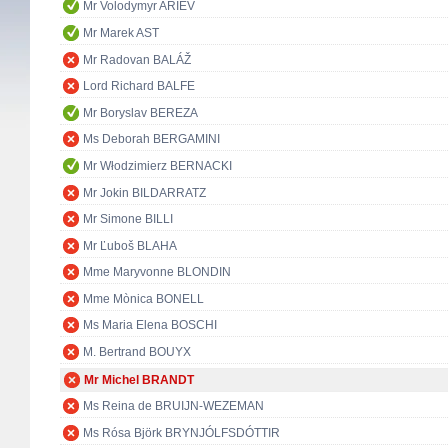
Mr Volodymyr ARIEV
Mr Marek AST
Mr Radovan BALÁŽ
Lord Richard BALFE
Mr Boryslav BEREZA
Ms Deborah BERGAMINI
Mr Włodzimierz BERNACKI
Mr Jokin BILDARRATZ
Mr Simone BILLI
Mr Ľuboš BLAHA
Mme Maryvonne BLONDIN
Mme Mònica BONELL
Ms Maria Elena BOSCHI
M. Bertrand BOUYX
Mr Michel BRANDT
Ms Reina de BRUIJN-WEZEMAN
Ms Rósa Björk BRYNJÓLFSDÓTTIR