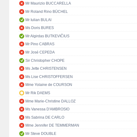
Mr Maurizio BUCCARELLA
Mr Roland Rino BÜCHEL
Mr Iulian BULAI
Ms Doris BURES
Mr Algirdas BUTKEVIČIUS
Mr Pino CABRAS
Mr José CEPEDA
Sir Christopher CHOPE
Ms Jette CHRISTENSEN
Ms Lise CHRISTOFFERSEN
Mme Yolaine de COURSON
Mr Rik DAEMS
Mme Marie-Christine DALLOZ
Ms Vanessa D'AMBROSIO
Ms Sabrina DE CARLO
Mme Jennifer DE TEMMERMAN
Mr Steve DOUBLE