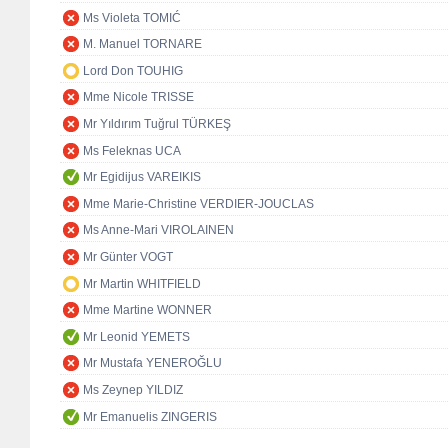
Ms Violeta TOMIĆ
M. Manuel TORNARE
Lord Don TOUHIG
Mme Nicole TRISSE
Mr Yıldırım Tuğrul TÜRKEŞ
Ms Feleknas UCA
Mr Egidijus VAREIKIS
Mme Marie-Christine VERDIER-JOUCLAS
Ms Anne-Mari VIROLAINEN
Mr Günter VOGT
Mr Martin WHITFIELD
Mme Martine WONNER
Mr Leonid YEMETS
Mr Mustafa YENEROĞLU
Ms Zeynep YILDIZ
Mr Emanuelis ZINGERIS