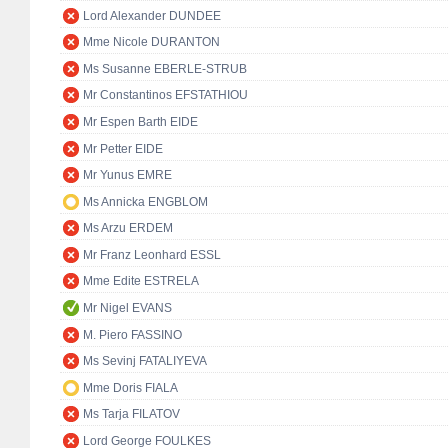
Lord Alexander DUNDEE
Mme Nicole DURANTON
Ms Susanne EBERLE-STRUB
Mr Constantinos EFSTATHIOU
Mr Espen Barth EIDE
Mr Petter EIDE
Mr Yunus EMRE
Ms Annicka ENGBLOM
Ms Arzu ERDEM
Mr Franz Leonhard ESSL
Mme Edite ESTRELA
Mr Nigel EVANS
M. Piero FASSINO
Ms Sevinj FATALIYEVA
Mme Doris FIALA
Ms Tarja FILATOV
Lord George FOULKES