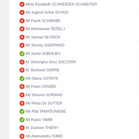
Mme Elisabeth SCHNEIDER-SCHNEITER
Ms Ingjerd Schie SCHOU
Mr Frank SCHWABE
Mr Aleksandar ŠEŠELJ
Mr Samad SEYIDOV
Mr Tommy SHEPPARD
Mr Serhii SOBOLIEV
M. Gheorghe-Dinu SOCOTAR
M. Bertrand SORRE
Ms Olena SOTNYK
Mr Pavel STANĚK
Ms Simona SURIANO
Ms Petra De SUTTER
Ms Rita TAMAŠUNIENĖ
Mr Raivo TAMM
M. Damien THIÉRY
Ms Aleksandra TOMIĆ