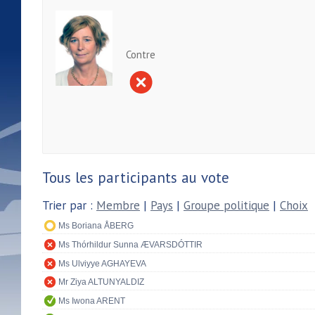
Contre
Tous les participants au vote
Trier par :
Membre
|
Pays
|
Groupe politique
|
Choix
Ms Boriana ÅBERG
Ms Thórhildur Sunna ÆVARSDÓTTIR
Ms Ulviyye AGHAYEVA
Mr Ziya ALTUNYALDIZ
Ms Iwona ARENT