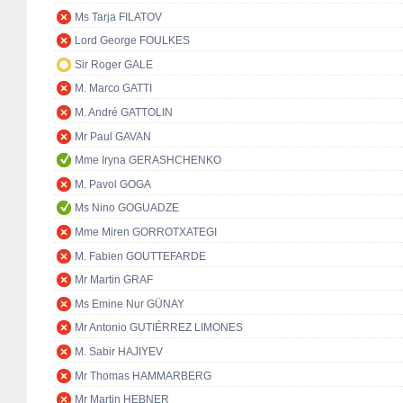
Ms Tarja FILATOV
Lord George FOULKES
Sir Roger GALE
M. Marco GATTI
M. André GATTOLIN
Mr Paul GAVAN
Mme Iryna GERASHCHENKO
M. Pavol GOGA
Ms Nino GOGUADZE
Mme Miren GORROTXATEGI
M. Fabien GOUTTEFARDE
Mr Martin GRAF
Ms Emine Nur GÜNAY
Mr Antonio GUTIÉRREZ LIMONES
M. Sabir HAJIYEV
Mr Thomas HAMMARBERG
Mr Martin HEBNER