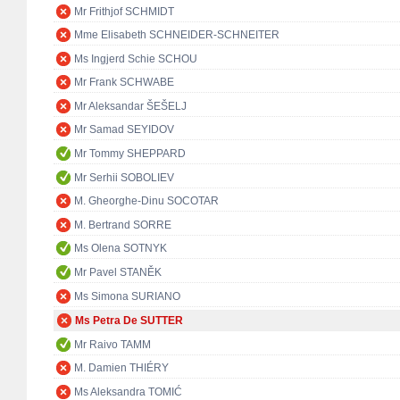
Mr Frithjof SCHMIDT
Mme Elisabeth SCHNEIDER-SCHNEITER
Ms Ingjerd Schie SCHOU
Mr Frank SCHWABE
Mr Aleksandar ŠEŠELJ
Mr Samad SEYIDOV
Mr Tommy SHEPPARD
Mr Serhii SOBOLIEV
M. Gheorghe-Dinu SOCOTAR
M. Bertrand SORRE
Ms Olena SOTNYK
Mr Pavel STANĚK
Ms Simona SURIANO
Ms Petra De SUTTER
Mr Raivo TAMM
M. Damien THIÉRY
Ms Aleksandra TOMIĆ