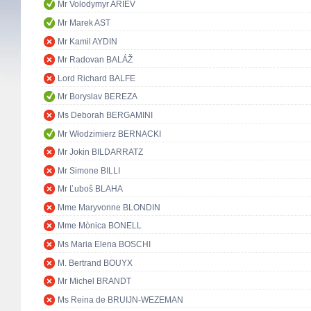
Mr Volodymyr ARIEV
Mr Marek AST
Mr Kamil AYDIN
Mr Radovan BALÁŽ
Lord Richard BALFE
Mr Boryslav BEREZA
Ms Deborah BERGAMINI
Mr Włodzimierz BERNACKI
Mr Jokin BILDARRATZ
Mr Simone BILLI
Mr Ľuboš BLAHA
Mme Maryvonne BLONDIN
Mme Mònica BONELL
Ms Maria Elena BOSCHI
M. Bertrand BOUYX
Mr Michel BRANDT
Ms Reina de BRUIJN-WEZEMAN