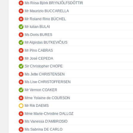
Ms Rósa Björk BRYNJÓLFSDÓTTIR
Mr Maurizio BUCCARELLA
Mr Roland Rino BÜCHEL
Mr Iulian BULAI
Ms Doris BURES
Mr Algirdas BUTKEVIČIUS
Mr Pino CABRAS
Mr José CEPEDA
Sir Christopher CHOPE
Ms Jette CHRISTENSEN
Ms Lise CHRISTOFFERSEN
Mr Vernon COAKER
Mme Yolaine de COURSON
Mr Rik DAEMS
Mme Marie-Christine DALLOZ
Ms Vanessa D'AMBROSIO
Ms Sabrina DE CARLO