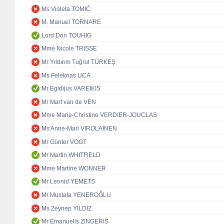
Ms Violeta TOMIĆ
M. Manuel TORNARE
Lord Don TOUHIG
Mme Nicole TRISSE
Mr Yıldırım Tuğrul TÜRKEŞ
Ms Feleknas UCA
Mr Egidijus VAREIKIS
Mr Mart van de VEN
Mme Marie-Christine VERDIER-JOUCLAS
Ms Anne-Mari VIROLAINEN
Mr Günter VOGT
Mr Martin WHITFIELD
Mme Martine WONNER
Mr Leonid YEMETS
Mr Mustafa YENEROĞLU
Ms Zeynep YILDIZ
Mr Emanuelis ZINGERIS