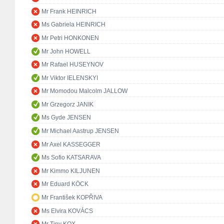
Mr Frank HEINRICH
Ms Gabriela HEINRICH
Mr Petri HONKONEN
Mr John HOWELL
Mr Rafael HUSEYNOV
Mr Viktor IELENSKYI
Mr Momodou Malcolm JALLOW
Mr Grzegorz JANIK
Ms Gyde JENSEN
Mr Michael Aastrup JENSEN
Mr Axel KASSEGGER
Ms Sofio KATSARAVA
Mr Kimmo KILJUNEN
Mr Eduard KÖCK
Mr František KOPŘIVA
Ms Elvira KOVÁCS