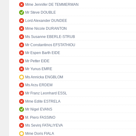
Mme Jennifer DE TEMMERMAN
Mr Steve DOUBLE
Lord Alexander DUNDEE
Mme Nicole DURANTON
Ms Susanne EBERLE-STRUB
Mr Constantinos EFSTATHIOU
Mr Espen Barth EIDE
Mr Petter EIDE
Mr Yunus EMRE
Ms Annicka ENGBLOM
Ms Arzu ERDEM
Mr Franz Leonhard ESSL
Mme Edite ESTRELA
Mr Nigel EVANS
M. Piero FASSINO
Ms Sevinj FATALIYEVA
Mme Doris FIALA