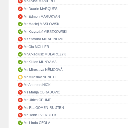
Mr Alvise MANIERO
Mr Duarte MARQUES
Mr Edmon MARUKYAN
Mr Maciej MASŁOWSKI
Mr Krzysztof MIESZKOWSKI
Ms Stefana MILADINOVIĆ
Mr Ola MÖLLER
Mr Arkadiusz MULARCZYK
Mr Killion MUNYAMA
Ms Miroslava NĚMCOVÁ
Mr Miroslav NENUTIL
Mr Andreas NICK
Ms Marija OBRADOVIĆ
Mr Ulrich OEHME
Ms Ria OOMEN-RUIJTEN
Mr Henk OVERBEEK
Ms Linda OZOLA