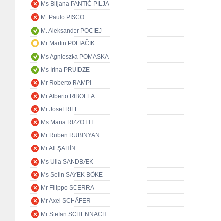
Ms Biljana PANTIĆ PILJA
M. Paulo PISCO
M. Aleksander POCIEJ
Mr Martin POLIAČIK
Ms Agnieszka POMASKA
Ms Irina PRUIDZE
Mr Roberto RAMPI
Mr Alberto RIBOLLA
Mr Josef RIEF
Ms Maria RIZZOTTI
Mr Ruben RUBINYAN
Mr Ali ŞAHİN
Ms Ulla SANDBÆK
Ms Selin SAYEK BÖKE
Mr Filippo SCERRA
Mr Axel SCHÄFER
Mr Stefan SCHENNACH