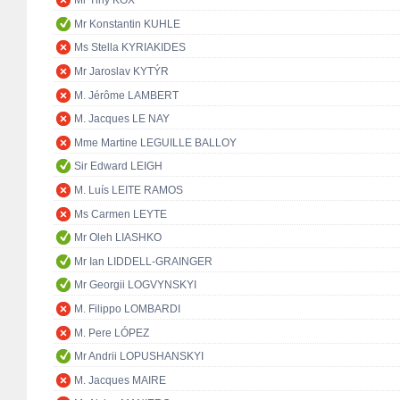
Mr Tiny KOX
Mr Konstantin KUHLE
Ms Stella KYRIAKIDES
Mr Jaroslav KYTÝR
M. Jérôme LAMBERT
M. Jacques LE NAY
Mme Martine LEGUILLE BALLOY
Sir Edward LEIGH
M. Luís LEITE RAMOS
Ms Carmen LEYTE
Mr Oleh LIASHKO
Mr Ian LIDDELL-GRAINGER
Mr Georgii LOGVYNSKYI
M. Filippo LOMBARDI
M. Pere LÓPEZ
Mr Andrii LOPUSHANSKYI
M. Jacques MAIRE