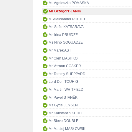
Ms Agnieszka POMASKA
Mr Grzegorz JANIK
M. Aleksander POCIEJ
Ms Sofio KATSARAVA
Ms Irina PRUIDZE
Ms Nino GOGUADZE
Mr Marek AST
Mr Oleh LIASHKO
Mr Vernon COAKER
Mr Tommy SHEPPARD
Lord Don TOUHIG
Mr Martin WHITFIELD
Mr Pavel STANĚK
Ms Gyde JENSEN
Mr Konstantin KUHLE
Mr Steve DOUBLE
Mr Maciej MASŁOWSKI