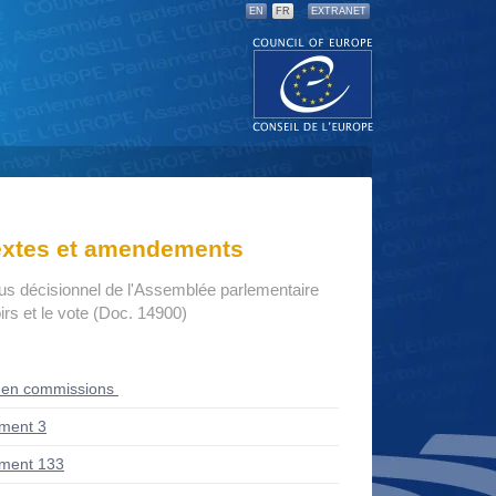
EN
FR
EXTRANET
textes et amendements
us décisionnel de l'Assemblée parlementaire
rs et le vote (Doc. 14900)
 en commissions
ment 3
ment 133