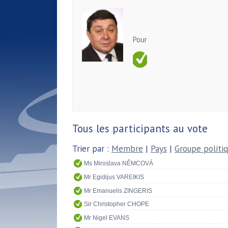
Pour
Tous les participants au vote
Trier par :
Membre
|
Pays
|
Groupe politi
Ms Miroslava NĚMCOVÁ
Mr Egidijus VAREIKIS
Mr Emanuelis ZINGERIS
Sir Christopher CHOPE
Mr Nigel EVANS