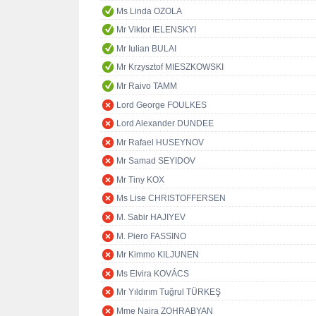
Ms Linda OZOLA
Mr Viktor IELENSKYI
Mr Iulian BULAI
Mr Krzysztof MIESZKOWSKI
Mr Raivo TAMM
Lord George FOULKES
Lord Alexander DUNDEE
Mr Rafael HUSEYNOV
Mr Samad SEYIDOV
Mr Tiny KOX
Ms Lise CHRISTOFFERSEN
M. Sabir HAJIYEV
M. Piero FASSINO
Mr Kimmo KILJUNEN
Ms Elvira KOVÁCS
Mr Yıldırım Tuğrul TÜRKEŞ
Mme Naira ZOHRABYAN