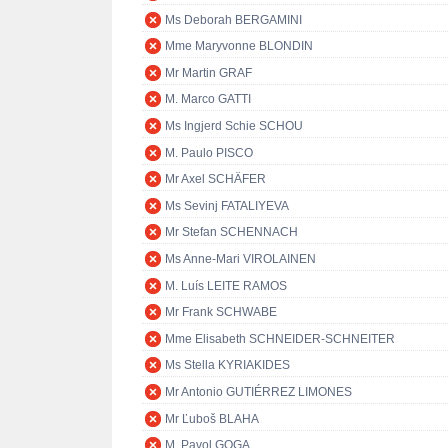
Ms Deborah BERGAMINI
Mme Maryvonne BLONDIN
Mr Martin GRAF
M. Marco GATTI
Ms Ingjerd Schie SCHOU
M. Paulo PISCO
Mr Axel SCHÄFER
Ms Sevinj FATALIYEVA
Mr Stefan SCHENNACH
Ms Anne-Mari VIROLAINEN
M. Luís LEITE RAMOS
Mr Frank SCHWABE
Mme Elisabeth SCHNEIDER-SCHNEITER
Ms Stella KYRIAKIDES
Mr Antonio GUTIÉRREZ LIMONES
Mr Ľuboš BLAHA
M. Pavol GOGA