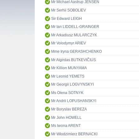
Mr Michael Aastrup JENSEN
Mr Serhii SOBOLIEV
Sir Edward LEIGH
Mr Ian LIDDELL-GRAINGER
Mr Arkadiusz MULARCZYK
Mr Volodymyr ARIEV
Mme Iryna GERASHCHENKO
Mr Algirdas BUTKEVIČIUS
Mr Killion MUNYAMA
Mr Leonid YEMETS
Mr Georgii LOGVYNSKYI
Ms Olena SOTNYK
Mr Andrii LOPUSHANSKYI
Mr Boryslav BEREZA
Mr John HOWELL
Ms Iwona ARENT
Mr Włodzimierz BERNACKI