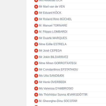
Ms Feleknas UCA
Mr Mart van de VEN
Mr Eduard KÖCK
Mr Roland Rino BÜCHEL
M. Manuel TORNARE
M. Filippo LOMBARDI
Mr Duarte MARQUES
Mme Edite ESTRELA
Mr José CEPEDA
Mr Jokin BILDARRATZ
Mme Miren GORROTXATEGI
Mr Constantinos EFSTATHIOU
Ms Ulla SANDBÆK
Mr Henk OVERBEEK
Ms Vanessa D'AMBROSIO
Ms Thórhildur Sunna ÆVARSDÓTTIR
M. Gheorghe-Dinu SOCOTAR