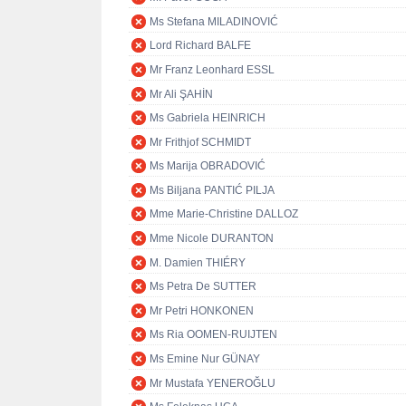
Ms Stefana MILADINOVIĆ
Lord Richard BALFE
Mr Franz Leonhard ESSL
Mr Ali ŞAHİN
Ms Gabriela HEINRICH
Mr Frithjof SCHMIDT
Ms Marija OBRADOVIĆ
Ms Biljana PANTIĆ PILJA
Mme Marie-Christine DALLOZ
Mme Nicole DURANTON
M. Damien THIÉRY
Ms Petra De SUTTER
Mr Petri HONKONEN
Ms Ria OOMEN-RUIJTEN
Ms Emine Nur GÜNAY
Mr Mustafa YENEROĞLU